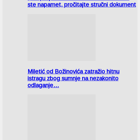
ste napamet, pročitajte stručni dokument
Miletić od Božinovića zatražio hitnu
istragu zbog sumnje na nezakonito
odlaganje…