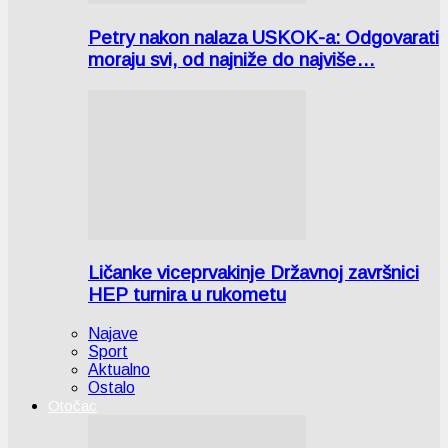
Petry nakon nalaza USKOK-a: Odgovarati
moraju svi, od najniže do najviše…
Ličanke viceprvakinje Državnoj završnici
HEP turnira u rukometu
Najave
Sport
Aktualno
Ostalo
Otočac