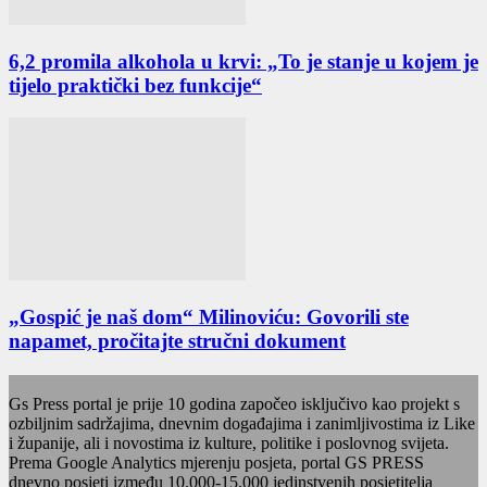
6,2 promila alkohola u krvi: „To je stanje u kojem je
tijelo praktički bez funkcije“
„Gospić je naš dom“ Milinoviću: Govorili ste
napamet, pročitajte stručni dokument
Gs Press portal je prije 10 godina započeo isključivo kao projekt s
ozbiljnim sadržajima, dnevnim događajima i zanimljivostima iz Like
i županije, ali i novostima iz kulture, politike i poslovnog svijeta.
Prema Google Analytics mjerenju posjeta, portal GS PRESS
dnevno posjeti između 10.000-15.000 jedinstvenih posjetitelja