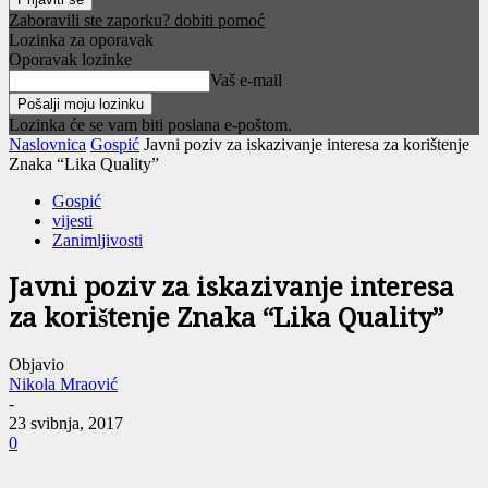
Zaboravili ste zaporku? dobiti pomoć
Lozinka za oporavak
Oporavak lozinke
Vaš e-mail
Lozinka će se vam biti poslana e-poštom.
Naslovnica
Gospić
Javni poziv za iskazivanje interesa za korištenje
Znaka “Lika Quality”
Gospić
vijesti
Zanimljivosti
Javni poziv za iskazivanje interesa
za korištenje Znaka “Lika Quality”
Objavio
Nikola Mraović
-
23 svibnja, 2017
0