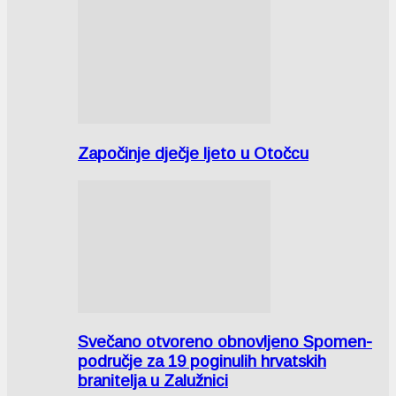
Započinje dječje ljeto u Otočcu
Svečano otvoreno obnovljeno Spomen-
područje za 19 poginulih hrvatskih
branitelja u Zalužnici