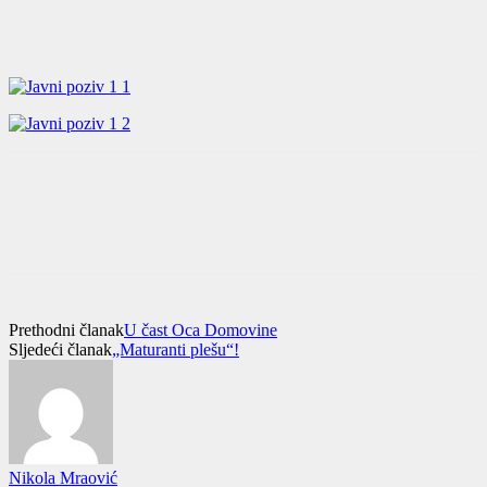
Prethodni članak
U čast Oca Domovine
Sljedeći članak
„Maturanti plešu“!
Nikola Mraović