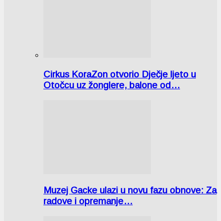
Cirkus KoraZon otvorio Dječje ljeto u
Otočcu uz žonglere, balone od…
Muzej Gacke ulazi u novu fazu obnove: Za
radove i opremanje…