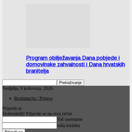
Program obilježavanja Dana pobjede i
domovinske zahvalnosti i Dana hrvatskih
branitelja
Nedjelja, 9 kolovoza, 2026
Registracija / Prijava
Prijaviti se
Dobrodošli! Prijavite se na svoj račun
Vaš username
vaša lozinka