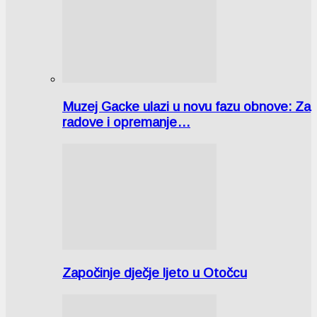
Muzej Gacke ulazi u novu fazu obnove: Za
radove i opremanje…
Započinje dječje ljeto u Otočcu