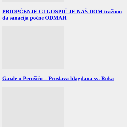
PRIOPĆENJE GI GOSPIĆ JE NAŠ DOM tražimo
da sanacija počne ODMAH
Gazde u Perušiću – Proslava blagdana sv. Roka