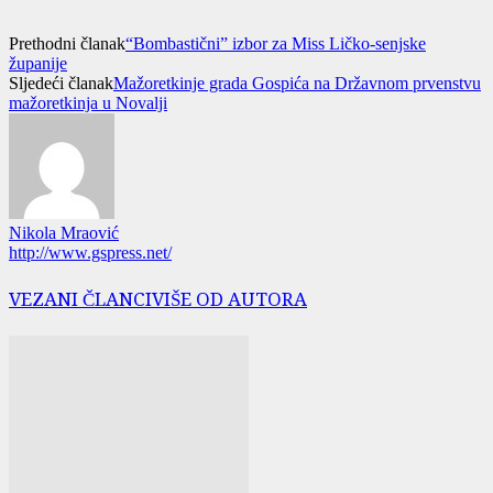
Prethodni članak
“Bombastični” izbor za Miss Ličko-senjske
županije
Sljedeći članak
Mažoretkinje grada Gospića na Državnom prvenstvu
mažoretkinja u Novalji
Nikola Mraović
http://www.gspress.net/
VEZANI ČLANCI
VIŠE OD AUTORA