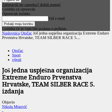
Zaboravili ste zaporku? dobiti pomoć
Lozinka za oporavak
Oporavak lozinke
Vaš e-mail
Lozinka će se vam biti poslana e-poštom.
Naslovnica
Otočac
Još jedna uspješna organizacija Extreme Enduro
Prvenstva Hrvatske, TEAM SILBER RACE 5....
Otočac
Sport
vijesti
Još jedna uspješna organizacija
Extreme Enduro Prvenstva
Hrvatske, TEAM SILBER RACE 5.
izdanja
Objavio
Nikola Mraović
-