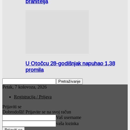
branitelja
U Otočcu 28-godišnjak napuhao 1,38
promila
Petak, 7 kolovoza, 2026
Registracija / Prijava
Prijaviti se
Dobrodošli! Prijavite se na svoj račun
Vaš username
vaša lozinka