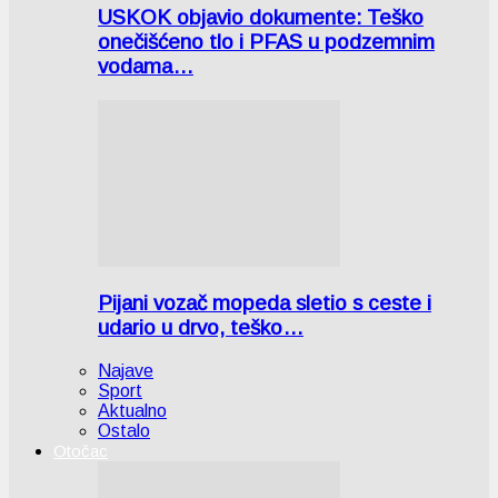
USKOK objavio dokumente: Teško
onečišćeno tlo i PFAS u podzemnim
vodama…
Pijani vozač mopeda sletio s ceste i
udario u drvo, teško…
Najave
Sport
Aktualno
Ostalo
Otočac