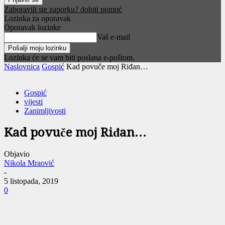
Zaboravili ste zaporku? dobiti pomoć
Lozinka za oporavak
Oporavak lozinke
Vaš e-mail
Lozinka će se vam biti poslana e-poštom.
Naslovnica
Gospić
Kad povuče moj Riđan…
Gospić
vijesti
Zanimljivosti
Kad povuče moj Riđan…
Objavio
Nikola Mraović
-
5 listopada, 2019
0