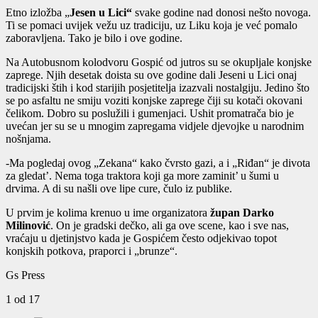
Etno izložba „
Jesen u Lici“
svake godine nad donosi nešto novoga.
Ti se pomaci uvijek vežu uz tradiciju, uz Liku koja je već pomalo
zaboravljena. Tako je bilo i ove godine.
Na Autobusnom kolodvoru Gospić od jutros su se okupljale konjske
zaprege. Njih desetak doista su ove godine dali Jeseni u Lici onaj
tradicijski štih i kod starijih posjetitelja izazvali nostalgiju. Jedino što
se po asfaltu ne smiju voziti konjske zaprege čiji su kotači okovani
čelikom. Dobro su poslužili i gumenjaci. Ushit promatrača bio je
uvećan jer su se u mnogim zapregama vidjele djevojke u narodnim
nošnjama.
-Ma pogledaj ovog „Zekana“ kako čvrsto gazi, a i „Riđan“ je divota
za gledat’. Nema toga traktora koji ga more zaminit’ u šumi u
drvima. A di su našli ove lipe cure, čulo iz publike.
U prvim je kolima krenuo u ime organizatora
župan Darko
Milinović
. On je gradski dečko, ali ga ove scene, kao i sve nas,
vraćaju u djetinjstvo kada je Gospićem često odjekivao topot
konjskih potkova, praporci i „brunze“.
Gs Press
1
od 17