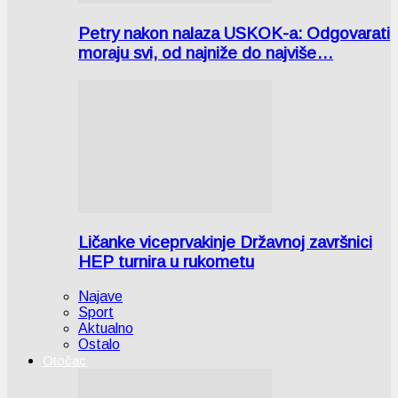
Petry nakon nalaza USKOK-a: Odgovarati
moraju svi, od najniže do najviše…
Ličanke viceprvakinje Državnoj završnici
HEP turnira u rukometu
Najave
Sport
Aktualno
Ostalo
Otočac