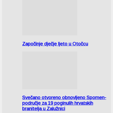
Započinje dječje ljeto u Otočcu
Svečano otvoreno obnovljeno Spomen-
područje za 19 poginulih hrvatskih
branitelja u Zalužnici