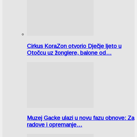
Cirkus KoraZon otvorio Dječje ljeto u
Otočcu uz žonglere, balone od…
Muzej Gacke ulazi u novu fazu obnove: Za
radove i opremanje…