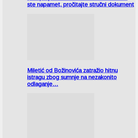
ste napamet, pročitajte stručni dokument
Miletić od Božinovića zatražio hitnu
istragu zbog sumnje na nezakonito
odlaganje…