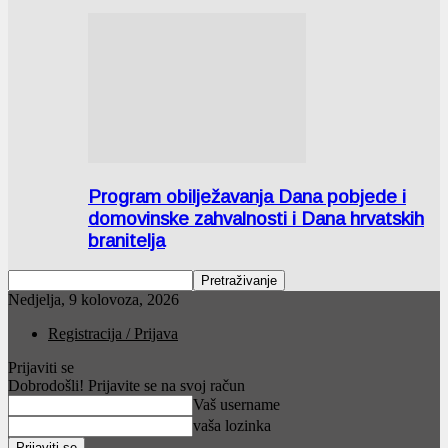
Program obilježavanja Dana pobjede i
domovinske zahvalnosti i Dana hrvatskih
branitelja
Nedjelja, 9 kolovoza, 2026
Registracija / Prijava
Prijaviti se
Dobrodošli! Prijavite se na svoj račun
Vaš username
vaša lozinka