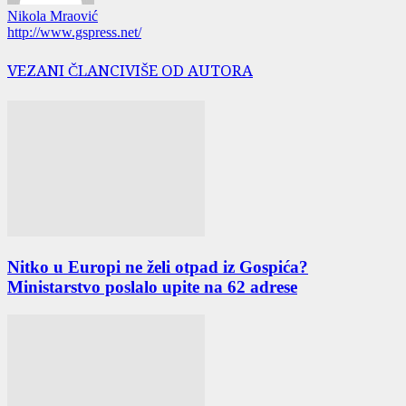
Nikola Mraović
http://www.gspress.net/
VEZANI ČLANCI
VIŠE OD AUTORA
Nitko u Europi ne želi otpad iz Gospića?
Ministarstvo poslalo upite na 62 adrese