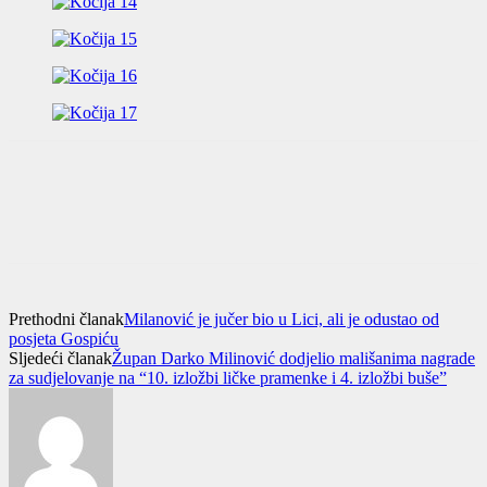
Prethodni članak
Milanović je jučer bio u Lici, ali je odustao od
posjeta Gospiću
Sljedeći članak
Župan Darko Milinović dodjelio mališanima nagrade
za sudjelovanje na “10. izložbi ličke pramenke i 4. izložbi buše”