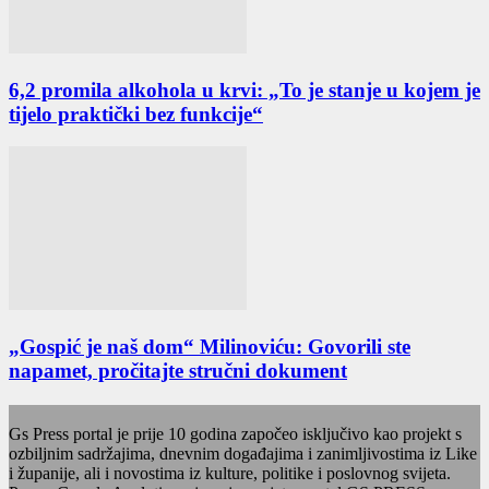
6,2 promila alkohola u krvi: „To je stanje u kojem je
tijelo praktički bez funkcije“
„Gospić je naš dom“ Milinoviću: Govorili ste
napamet, pročitajte stručni dokument
Gs Press portal je prije 10 godina započeo isključivo kao projekt s
ozbiljnim sadržajima, dnevnim događajima i zanimljivostima iz Like
i županije, ali i novostima iz kulture, politike i poslovnog svijeta.