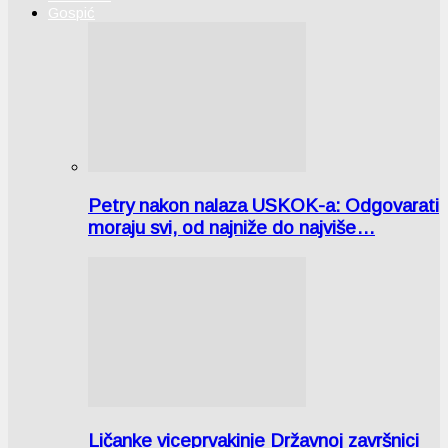
Gospić
Petry nakon nalaza USKOK-a: Odgovarati
moraju svi, od najniže do najviše…
Ličanke viceprvakinje Državnoj završnici