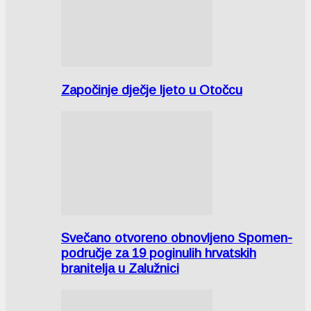
Započinje dječje ljeto u Otočcu
Svečano otvoreno obnovljeno Spomen-
područje za 19 poginulih hrvatskih
branitelja u Zalužnici