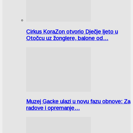
Cirkus KoraZon otvorio Dječje ljeto u
Otočcu uz žonglere, balone od…
Muzej Gacke ulazi u novu fazu obnove: Za
radove i opremanje…