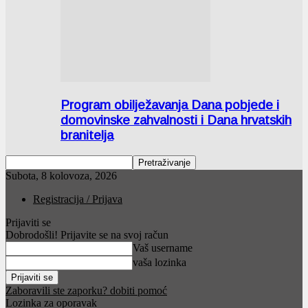
Program obilježavanja Dana pobjede i
domovinske zahvalnosti i Dana hrvatskih
branitelja
Subota, 8 kolovoza, 2026
Registracija / Prijava
Prijaviti se
Dobrodošli! Prijavite se na svoj račun
Vaš username
vaša lozinka
Zaboravili ste zaporku? dobiti pomoć
Lozinka za oporavak