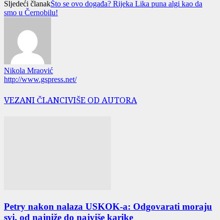
Sljedeći članak
Što se ovo događa? Rijeka Lika puna algi kao da
smo u Černobilu!
Nikola Mraović
http://www.gspress.net/
VEZANI ČLANCI
VIŠE OD AUTORA
Petry nakon nalaza USKOK-a: Odgovarati moraju
svi, od najniže do najviše karike