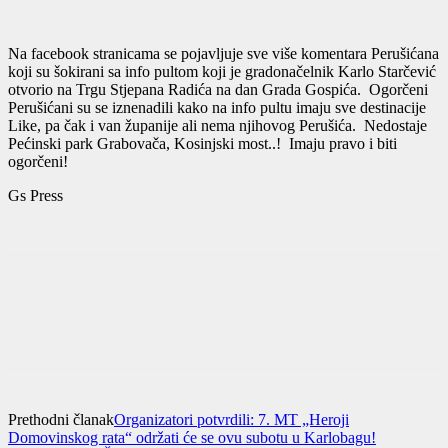
Na facebook stranicama se pojavljuje sve više komentara Perušićana
koji su šokirani sa info pultom koji je gradonačelnik Karlo Starčević
otvorio na Trgu Stjepana Radića na dan Grada Gospića. Ogorčeni
Perušićani su se iznenadili kako na info pultu imaju sve destinacije
Like, pa čak i van županije ali nema njihovog Perušića. Nedostaje
Pećinski park Grabovača, Kosinjski most..! Imaju pravo i biti
ogorčeni!
Gs Press
Prethodni članak
Organizatori potvrdili: 7. MT „Heroji
Domovinskog rata“ održati će se ovu subotu u Karlobagu!