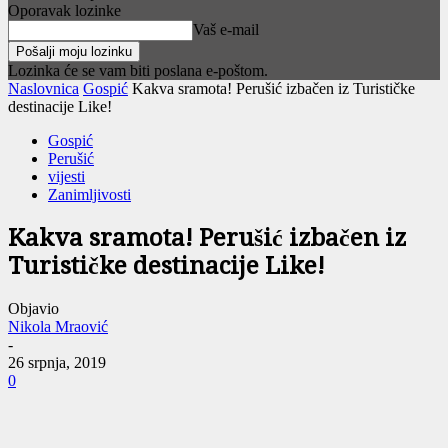
Oporavak lozinke
Vaš e-mail
Lozinka će se vam biti poslana e-poštom.
Naslovnica
Gospić
Kakva sramota! Perušić izbačen iz Turističke
destinacije Like!
Gospić
Perušić
vijesti
Zanimljivosti
Kakva sramota! Perušić izbačen iz
Turističke destinacije Like!
Objavio
Nikola Mraović
-
26 srpnja, 2019
0