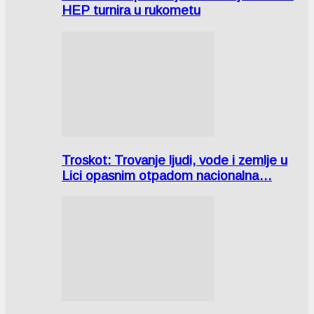
HEP turnira u rukometu
Troskot: Trovanje ljudi, vode i zemlje u
Lici opasnim otpadom nacionalna…