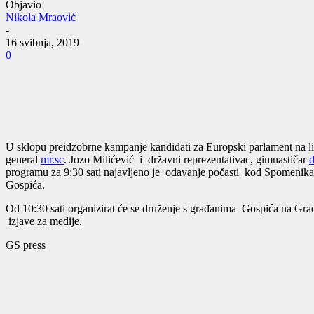
Objavio
Nikola Mraović
-
16 svibnja, 2019
0
U sklopu preidzobrne kampanje kandidati za Europski parlament na list
general
mr.sc
. Jozo Milićević i državni reprezentativac, gimnastičar
d
programu za 9:30 sati najavljeno je odavanje počasti kod Spomenika p
Gospića.
Od 10:30 sati organizirat će se druženje s građanima Gospića na Grad
izjave za medije.
GS press