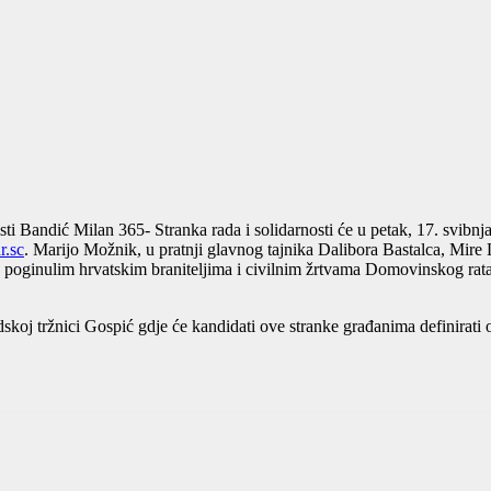
i Bandić Milan 365- Stranka rada i solidarnosti će u petak, 17. svibnja
r.sc
. Marijo Možnik, u pratnji glavnog tajnika Dalibora Bastalca, Mire
oginulim hrvatskim braniteljima i civilnim žrtvama Domovinskog rata, 
skoj tržnici Gospić gdje će kandidati ove stranke građanima definirat