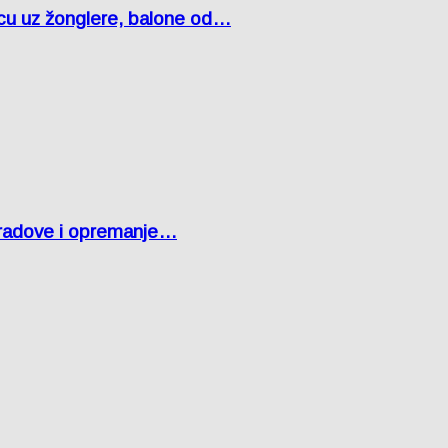
čcu uz žonglere, balone od…
 radove i opremanje…