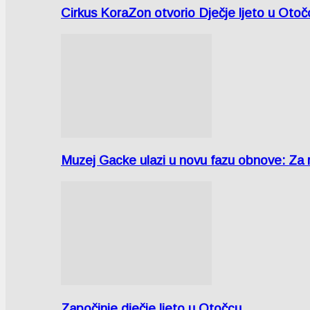
Cirkus KoraZon otvorio Dječje ljeto u Oto
Muzej Gacke ulazi u novu fazu obnove: Za
Započinje dječje ljeto u Otočcu