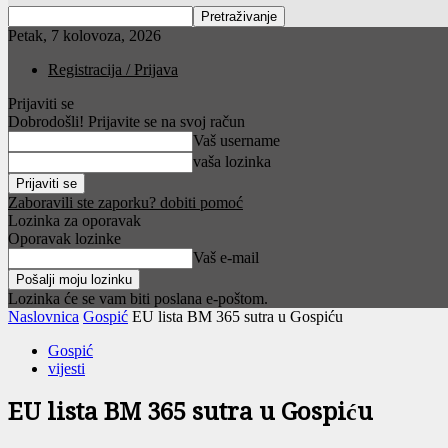
Petak, 7 kolovoza, 2026
Registracija / Prijava
Prijaviti se
Dobrodošli! Prijavite se na svoj račun
Vaš username
vaša lozinka
Zaboravili ste zaporku? dobiti pomoć
Lozinka za oporavak
Oporavak lozinke
Vaš e-mail
Lozinka će se vam biti poslana e-poštom.
Naslovnica
Gospić
EU lista BM 365 sutra u Gospiću
Gospić
vijesti
EU lista BM 365 sutra u Gospiću