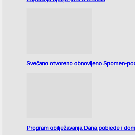
Svečano otvoreno obnovljeno Spomen-područ
Program obilježavanja Dana pobjede i domov