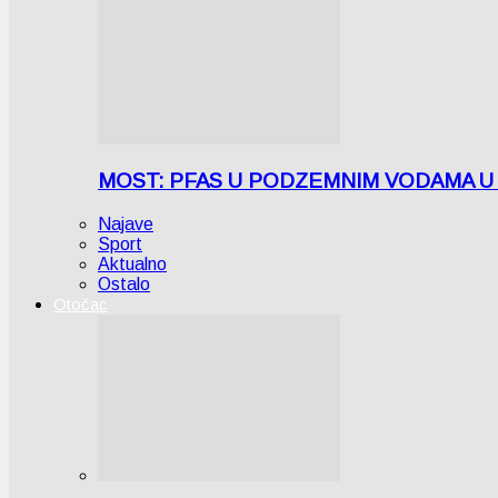
MOST: PFAS U PODZEMNIM VODAMA U LICI
Najave
Sport
Aktualno
Ostalo
Otočac