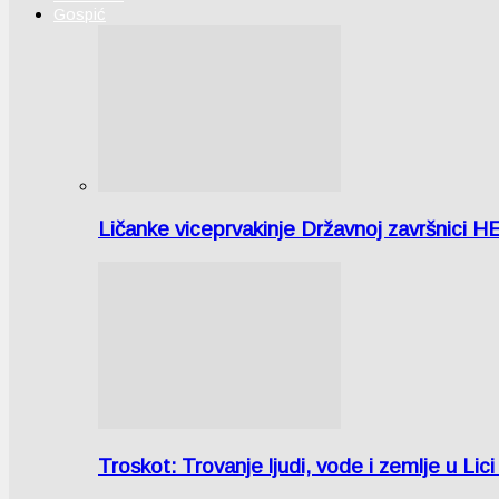
Gospić
Ličanke viceprvakinje Državnoj završnici H
Troskot: Trovanje ljudi, vode i zemlje u 