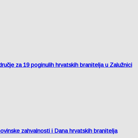
je za 19 poginulih hrvatskih branitelja u Zalužnici
inske zahvalnosti i Dana hrvatskih branitelja