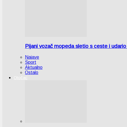
Pijani vozač mopeda sletio s ceste i udari
Najave
Sport
Aktualno
Ostalo
Otočac