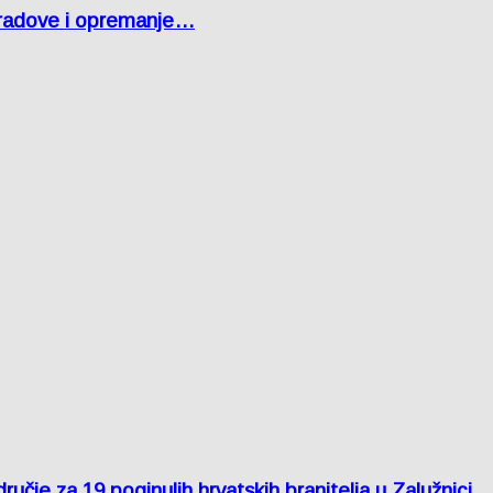
 radove i opremanje…
je za 19 poginulih hrvatskih branitelja u Zalužnici