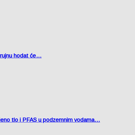
u rujnu hodat će…
ćeno tlo i PFAS u podzemnim vodama…