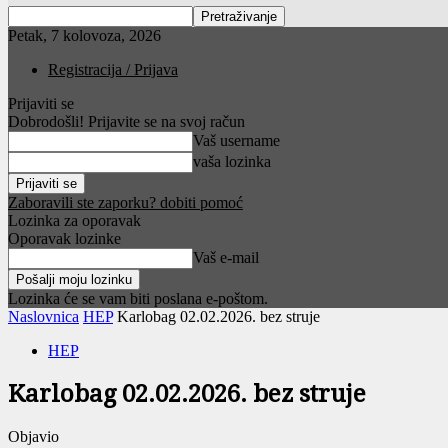
Petak, 7 kolovoza, 2026
Registracija / Prijava
Prijaviti se
Dobrodošli! Prijavite se na svoj račun
Vaš username
vaša lozinka
Zaboravili ste zaporku? dobiti pomoć
Lozinka za oporavak
Oporavak lozinke
Vaš e-mail
Lozinka će se vam biti poslana e-poštom.
Naslovnica
HEP
Karlobag 02.02.2026. bez struje
HEP
Karlobag 02.02.2026. bez struje
Objavio