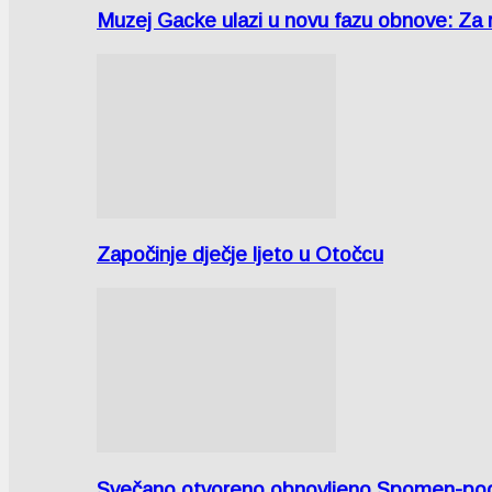
Muzej Gacke ulazi u novu fazu obnove: Za
Započinje dječje ljeto u Otočcu
Svečano otvoreno obnovljeno Spomen-područ