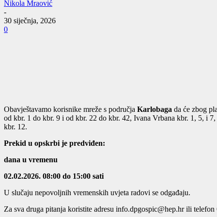
Nikola Mraović
-
30 siječnja, 2026
0
Obavještavamo korisnike mreže s područja
Karlobaga
da će zbog pla
od kbr. 1 do kbr. 9 i od kbr. 22 do kbr. 42, Ivana Vrbana kbr. 1, 5, i 
kbr. 12.
Prekid u opskrbi je predviđen:
dana
u vremenu
02.02.2026.
08:00 do 15:00 sati
U slučaju nepovoljnih vremenskih uvjeta radovi se odgađaju.
Za sva druga pitanja koristite adresu info.dpgospic@hep.hr ili telefo