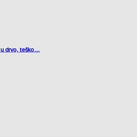
o u drvo, teško…