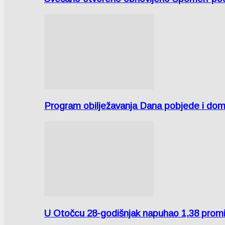
Program obilježavanja Dana pobjede i domov
U Otočcu 28-godišnjak napuhao 1,38 promi