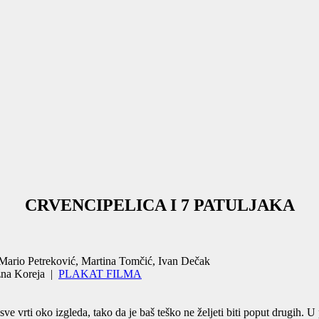
CRVENCIPELICA I 7 PATULJAKA
Mario Petreković
,
Martina Tomčić
,
Ivan Dečak
žna Koreja
|
PLAKAT FILMA
 sve vrti oko izgleda, tako da je baš teško ne željeti biti poput drugih.