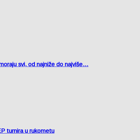
oraju svi, od najniže do najviše…
EP turnira u rukometu