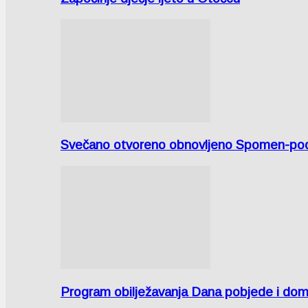
Svečano otvoreno obnovljeno Spomen-područ
Program obilježavanja Dana pobjede i domov