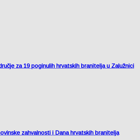
je za 19 poginulih hrvatskih branitelja u Zalužnici
inske zahvalnosti i Dana hrvatskih branitelja