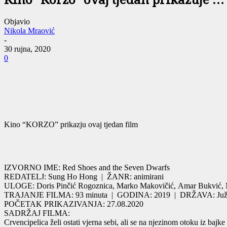
Kino “Korzo” ovaj tjedan prikazuje …
Objavio
Nikola Mraović
-
30 rujna, 2020
0
Kino “KORZO” prikazju ovaj tjedan film
IZVORNO IME:
Red Shoes and the Seven Dwarfs
REDATELJ:
Sung Ho Hong
|
ŽANR:
animirani
ULOGE:
Doris Pinčić Rogoznica
,
Marko Makovičić
,
Amar Bukvić
,
TRAJANJE FILMA:
93 minuta |
GODINA:
2019 |
DRŽAVA:
Ju
POČETAK PRIKAZIVANJA:
27.08.2020
SADRŽAJ FILMA:
Crvencipelica želi ostati vjerna sebi, ali se na njezinom otoku iz bajke