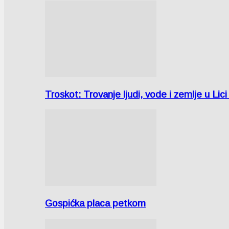
Troskot: Trovanje ljudi, vode i zemlje u 
Gospićka placa petkom