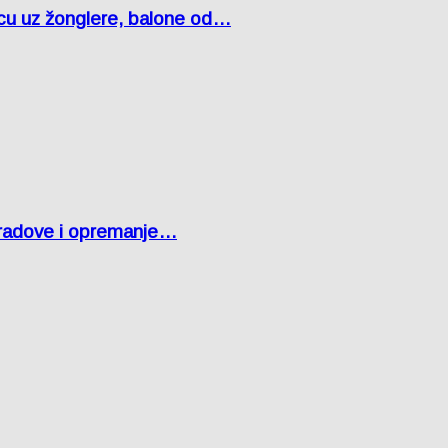
čcu uz žonglere, balone od…
 radove i opremanje…