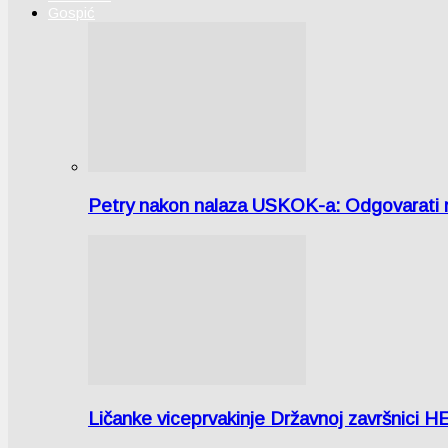
Gospić
Petry nakon nalaza USKOK-a: Odgovarati m
Ličanke viceprvakinje Državnoj završnici H