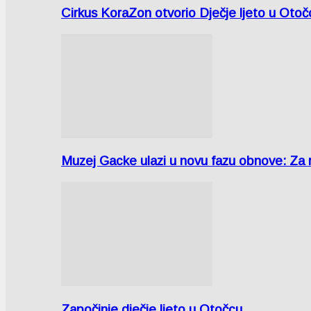
Cirkus KoraZon otvorio Dječje ljeto u Oto
Muzej Gacke ulazi u novu fazu obnove: Za
Započinje dječje ljeto u Otočcu