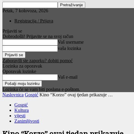
Petak, 7 kolovoza, 2026
Registracija / Prijava
Prijaviti se
Dobrodošli! Prijavite se na svoj račun
Vaš username
vaša lozinka
Zaboravili ste zaporku? dobiti pomoć
Lozinka za oporavak
Oporavak lozinke
Vaš e-mail
Lozinka će se vam biti poslana e-poštom.
Naslovnica
Gospić
Kino “Korzo” ovaj tjedan prikazuje …
Gospić
Kultura
vijesti
Zanimljivosti