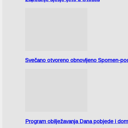
Svečano otvoreno obnovljeno Spomen-područ
Program obilježavanja Dana pobjede i domov