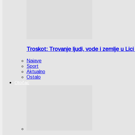
Troskot: Trovanje ljudi, vode i zemlje u 
Najave
Sport
Aktualno
Ostalo
Otočac