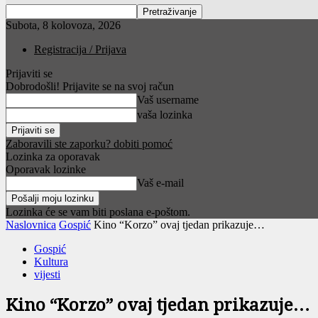
Subota, 8 kolovoza, 2026
Registracija / Prijava
Prijaviti se
Dobrodošli! Prijavite se na svoj račun
Vaš username
vaša lozinka
Zaboravili ste zaporku? dobiti pomoć
Lozinka za oporavak
Oporavak lozinke
Vaš e-mail
Lozinka će se vam biti poslana e-poštom.
Naslovnica
Gospić
Kino “Korzo” ovaj tjedan prikazuje…
Gospić
Kultura
vijesti
Kino “Korzo” ovaj tjedan prikazuje…