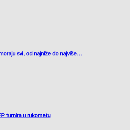
oraju svi, od najniže do najviše…
EP turnira u rukometu