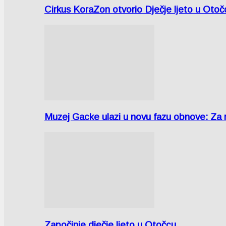
Cirkus KoraZon otvorio Dječje ljeto u Oto
Muzej Gacke ulazi u novu fazu obnove: Za
Započinje dječje ljeto u Otočcu