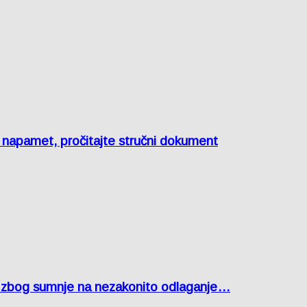
e napamet, pročitajte stručni dokument
agu zbog sumnje na nezakonito odlaganje…