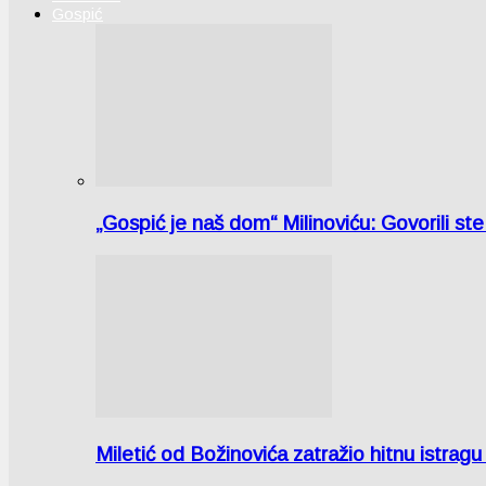
Gospić
„Gospić je naš dom“ Milinoviću: Govorili st
Miletić od Božinovića zatražio hitnu istr