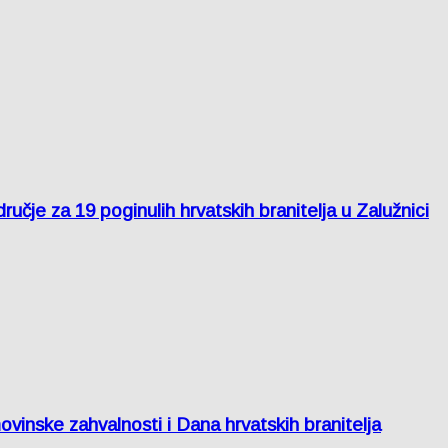
je za 19 poginulih hrvatskih branitelja u Zalužnici
inske zahvalnosti i Dana hrvatskih branitelja