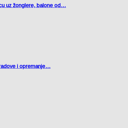
čcu uz žonglere, balone od…
 radove i opremanje…