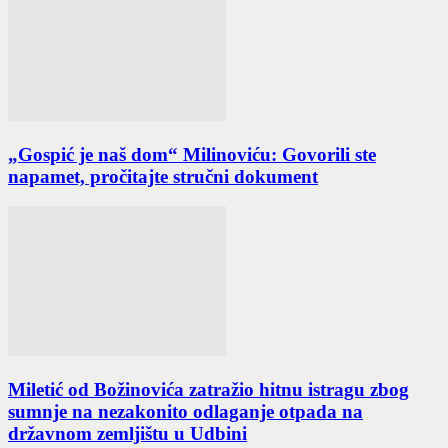
„Gospić je naš dom“ Milinoviću: Govorili ste
napamet, pročitajte stručni dokument
Miletić od Božinovića zatražio hitnu istragu zbog
sumnje na nezakonito odlaganje otpada na
državnom zemljištu u Udbini