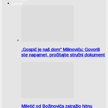
Gospić
„Gospić je naš dom“ Milinoviću: Govorili
ste napamet, pročitajte stručni dokument
Miletić od Božinovića zatražio hitnu