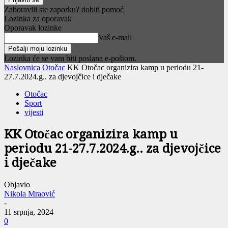
Zaboravili ste zaporku? dobiti pomoć
Lozinka za oporavak
Oporavak lozinke
Vaš e-mail
Lozinka će se vam biti poslana e-poštom.
Naslovnica
Otočac
KK Otočac organizira kamp u periodu 21-
27.7.2024.g.. za djevojčice i dječake
Otočac
Sport
vijesti
KK Otočac organizira kamp u
periodu 21-27.7.2024.g.. za djevojčice
i dječake
Objavio
Nikola Mraović
-
11 srpnja, 2024
0