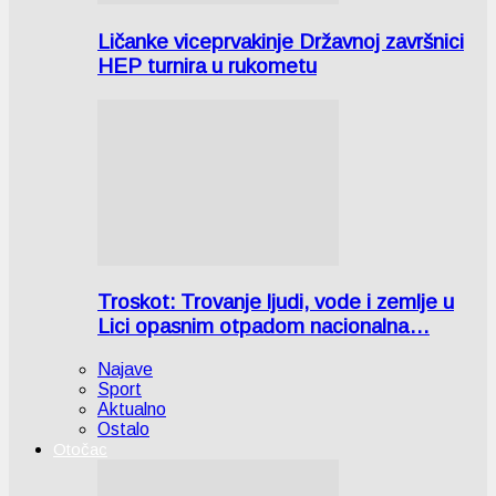
Ličanke viceprvakinje Državnoj završnici
HEP turnira u rukometu
Troskot: Trovanje ljudi, vode i zemlje u
Lici opasnim otpadom nacionalna…
Najave
Sport
Aktualno
Ostalo
Otočac