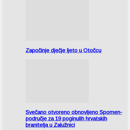
Započinje dječje ljeto u Otočcu
Svečano otvoreno obnovljeno Spomen-
područje za 19 poginulih hrvatskih
branitelja u Zalužnici