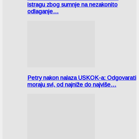
istragu zbog sumnje na nezakonito
odlaganje…
Petry nakon nalaza USKOK-a: Odgovarati
moraju svi, od najniže do najviše…