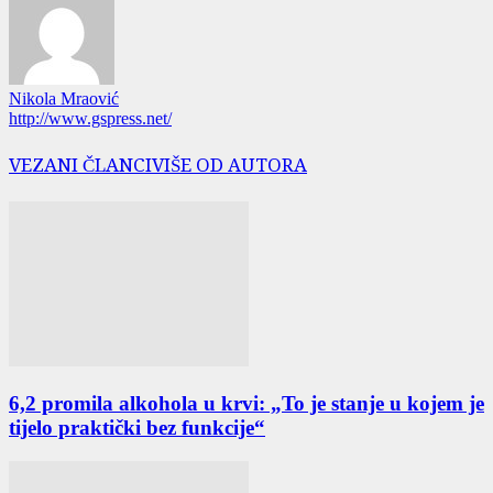
Nikola Mraović
http://www.gspress.net/
VEZANI ČLANCI
VIŠE OD AUTORA
6,2 promila alkohola u krvi: „To je stanje u kojem je
tijelo praktički bez funkcije“