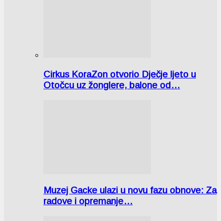
Cirkus KoraZon otvorio Dječje ljeto u
Otočcu uz žonglere, balone od…
Muzej Gacke ulazi u novu fazu obnove: Za
radove i opremanje…