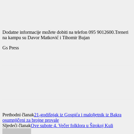
Dodatne informacije možete dobiti na telefon 095 9012600.Treneri
na kampu su Davor Matković i Tihomir Bujan
Gs Press
Prethodni članak
21-godišnjak iz Gospića i maloljetnik iz Bakra
osumnjičeni za brojne provale
Sljedeći članak
Ove subote 4. Večer folklora u Širokoj Kuli