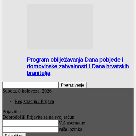
Program obilježavanja Dana pobjede i
domovinske zahvalnosti i Dana hrvatskih
branitelja
Subota, 8 kolovoza, 2026
Registracija / Prijava
Prijaviti se
Dobrodošli! Prijavite se na svoj račun
Vaš username
vaša lozinka