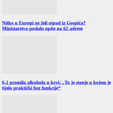
Nitko u Europi ne želi otpad iz Gospića?
Ministarstvo poslalo upite na 62 adrese
6,2 promila alkohola u krvi: „To je stanje u kojem je
tijelo praktički bez funkcije“