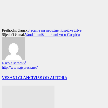
Prethodni članak
Sjećanje na nedužne gospićke žrtve
Sljedeći članak
Vandali uništili urbani vrt u Gospiću
Nikola Mraović
http://www.gspress.net/
VEZANI ČLANCI
VIŠE OD AUTORA