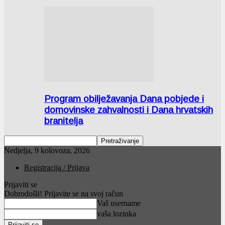
Program obilježavanja Dana pobjede i
domovinske zahvalnosti i Dana hrvatskih
branitelja
Nedjelja, 9 kolovoza, 2026
Registracija / Prijava
Prijaviti se
Dobrodošli! Prijavite se na svoj račun
Vaš username
vaša lozinka