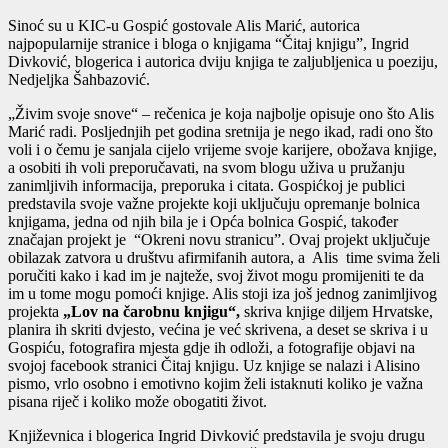
Sinoć su u KIC-u Gospić gostovale Alis Marić, autorica
najpopularnije stranice i bloga o knjigama “Čitaj knjigu”, Ingrid
Divković, blogerica i autorica dviju knjiga te zaljubljenica u poeziju,
Nedjeljka Šahbazović.
„Živim svoje snove“ – rečenica je koja najbolje opisuje ono što Alis
Marić radi. Posljednjih pet godina sretnija je nego ikad, radi ono što
voli i o čemu je sanjala cijelo vrijeme svoje karijere, obožava knjige,
a osobiti ih voli preporučavati, na svom blogu uživa u pružanju
zanimljivih informacija, preporuka i citata. Gospićkoj je publici
predstavila svoje važne projekte koji uključuju opremanje bolnica
knjigama, jedna od njih bila je i Opća bolnica Gospić, također
značajan projekt je “Okreni novu stranicu”. Ovaj projekt uključuje
obilazak zatvora u društvu afirmifanih autora, a Alis time svima želi
poručiti kako i kad im je najteže, svoj život mogu promijeniti te da
im u tome mogu pomoći knjige. Alis stoji iza još jednog zanimljivog
projekta
„Lov na čarobnu knjigu
“,
skriva knjige diljem Hrvatske,
planira ih skriti dvjesto, većina je već skrivena, a deset se skriva i u
Gospiću, fotografira mjesta gdje ih odloži, a fotografije objavi na
svojoj facebook stranici Čitaj knjigu. Uz knjige se nalazi i Alisino
pismo, vrlo osobno i emotivno kojim želi istaknuti koliko je važna
pisana riječ i koliko može obogatiti život.
Književnica i blogerica Ingrid Divković predstavila je svoju drugu