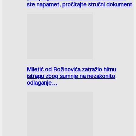
ste napamet, pročitajte stručni dokument
Miletić od Božinovića zatražio hitnu
istragu zbog sumnje na nezakonito
odlaganje…