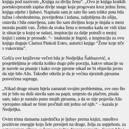
knjigu pod nazivom „Knjiga za divlju ženu“. „Ovo je knjiga kratkih
poetsko/proznih zapisa divlje snage koja progovara kroz jednu ženu,
knjiga utjehe i ljubavi. Napisala sam je zato što sam toliko puta bila
tužna i obeshrabrena, povrijeđena i izdana, zaljubljena do ušiju,
ostavila i bila ostavljena, zato što sam divljinu koja je tinjala u meni
morala pustiti van. Želim da svaka žena u trenutka kada ne vidi izlaz
iz situacije u kojoj se nalazi, inspiraciju za dalje potraži u mojoj
knjizi i zaista je pronađe. “- istaknula je Ingrid, a inspiraciju za ovu
knjigu duguje Clarissi Pinkoli Estes, autorici knjige “Žene koje trče
s vukovima”.
Gošća ove književne večeri bila je Nedjeljka Šahbazović, a
posjetiteljima je otkrila koliko dugo piše poeziju, kakve situacije su
je navele na pisanje i kako svoje pjesme nikad ne bi objavila javno
da nije bilo Alis. Također otkrila je da je većina njezinih pjesama
posvećena suprugu.
„Nikad druge nisam htjela zamarati svojim problemima, sve ono što
mi je bilo na duši stavila sam na papir, umjesto da plačem, pisala
sam, tako je nastalo puno mojih pjesama, a da se nije pojavila Alis
vjerojatno nikad ne biste pročitali niti jednu od njih.“ – kazala je
Nedjeljka.
Ovim trima damama zajednička je ljubav prema knjizi, mnoštvo
pozitivne energije koju žele prenijeti na druge, želja za uspjehom, za