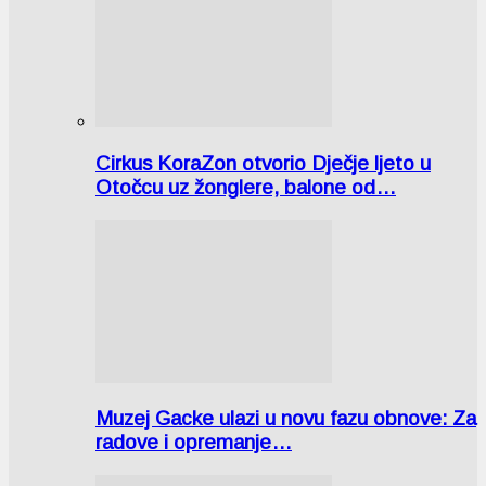
Cirkus KoraZon otvorio Dječje ljeto u
Otočcu uz žonglere, balone od…
Muzej Gacke ulazi u novu fazu obnove: Za
radove i opremanje…