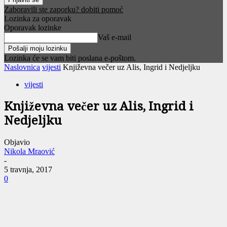
Zaboravili ste zaporku? dobiti pomoć
Lozinka za oporavak
Oporavak lozinke
Vaš e-mail
Lozinka će se vam biti poslana e-poštom.
Naslovnica
vijesti
Književna večer uz Alis, Ingrid i Nedjeljku
vijesti
Književna večer uz Alis, Ingrid i
Nedjeljku
Objavio
Nikola Mraović
-
5 travnja, 2017
0