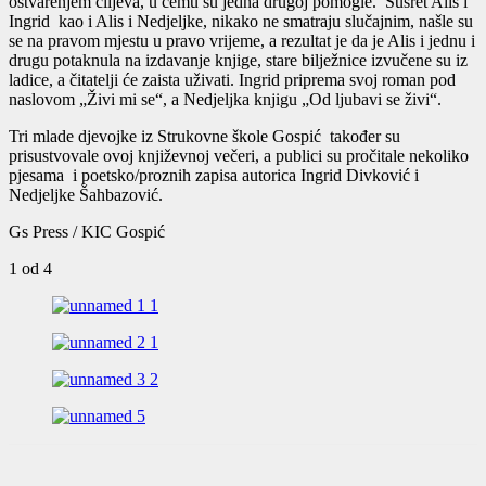
ostvarenjem ciljeva, u čemu su jedna drugoj pomogle. Susret Alis i
Ingrid kao i Alis i Nedjeljke, nikako ne smatraju slučajnim, našle su
se na pravom mjestu u pravo vrijeme, a rezultat je da je Alis i jednu i
drugu potaknula na izdavanje knjige, stare bilježnice izvučene su iz
ladice, a čitatelji će zaista uživati. Ingrid priprema svoj roman pod
naslovom „Živi mi se“, a Nedjeljka knjigu „Od ljubavi se živi“.
Tri mlade djevojke iz Strukovne škole Gospić također su
prisustvovale ovoj književnoj večeri, a publici su pročitale nekoliko
pjesama i poetsko/proznih zapisa autorica Ingrid Divković i
Nedjeljke Šahbazović.
Gs Press / KIC Gospić
1
od 4