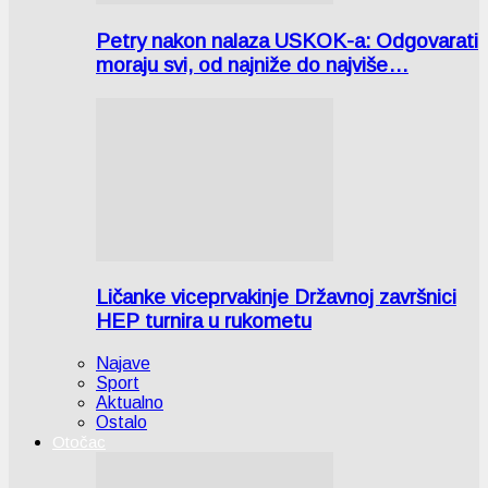
Petry nakon nalaza USKOK-a: Odgovarati
moraju svi, od najniže do najviše…
Ličanke viceprvakinje Državnoj završnici
HEP turnira u rukometu
Najave
Sport
Aktualno
Ostalo
Otočac