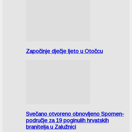
Započinje dječje ljeto u Otočcu
Svečano otvoreno obnovljeno Spomen-
područje za 19 poginulih hrvatskih
branitelja u Zalužnici