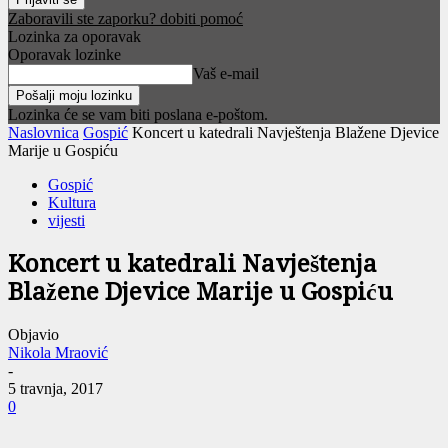
Zaboravili ste zaporku? dobiti pomoć
Lozinka za oporavak
Oporavak lozinke
Vaš e-mail
Lozinka će se vam biti poslana e-poštom.
Naslovnica
Gospić
Koncert u katedrali Navještenja Blažene Djevice
Marije u Gospiću
Gospić
Kultura
vijesti
Koncert u katedrali Navještenja
Blažene Djevice Marije u Gospiću
Objavio
Nikola Mraović
-
5 travnja, 2017
0