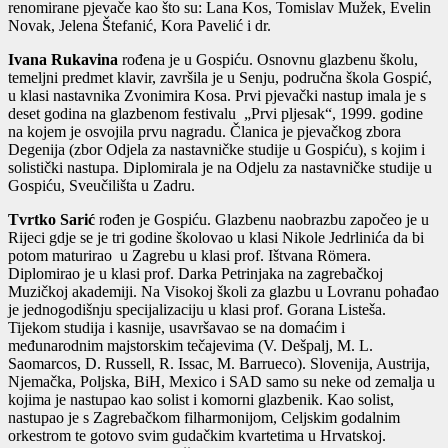
renomirane pjevače kao što su: Lana Kos, Tomislav Mužek, Evelin
Novak, Jelena Štefanić, Kora Pavelić i dr.
Ivana Rukavina
rođena je u Gospiću. Osnovnu glazbenu školu,
temeljni predmet klavir, završila je u Senju, područna škola Gospić,
u klasi nastavnika Zvonimira Kosa. Prvi pjevački nastup imala je s
deset godina na glazbenom festivalu „Prvi pljesak“, 1999. godine
na kojem je osvojila prvu nagradu. Članica je pjevačkog zbora
Degenija (zbor Odjela za nastavničke studije u Gospiću), s kojim i
solistički nastupa. Diplomirala je na Odjelu za nastavničke studije u
Gospiću, Sveučilišta u Zadru.
Tvrtko Sarić
rođen je Gospiću. Glazbenu naobrazbu započeo je u
Rijeci gdje se je tri godine školovao u klasi Nikole Jedrlinića da bi
potom maturirao u Zagrebu u klasi prof. Ištvana Römera.
Diplomirao je u klasi prof. Darka Petrinjaka na zagrebačkoj
Muzičkoj akademiji. Na Visokoj školi za glazbu u Lovranu pohađao
je jednogodišnju specijalizaciju u klasi prof. Gorana Listeša.
Tijekom studija i kasnije, usavršavao se na domaćim i
međunarodnim majstorskim tečajevima (V. Dešpalj, M. L.
Saomarcos, D. Russell, R. Issac, M. Barrueco). Slovenija, Austrija,
Njemačka, Poljska, BiH, Mexico i SAD samo su neke od zemalja u
kojima je nastupao kao solist i komorni glazbenik. Kao solist,
nastupao je s Zagrebačkom filharmonijom, Celjskim godalnim
orkestrom te gotovo svim gudačkim kvartetima u Hrvatskoj.