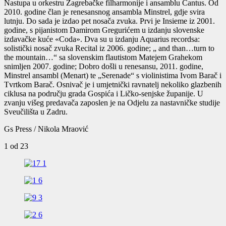
Nastupa u orkestru Zagrebačke filharmonije i ansamblu Cantus. Od
2010. godine član je renesansnog ansambla Minstrel, gdje svira
lutnju. Do sada je izdao pet nosača zvuka. Prvi je Insieme iz 2001.
godine, s pijanistom Damirom Gregurićem u izdanju slovenske
izdavačke kuće «Coda». Dva su u izdanju Aquarius recordsa:
solistički nosač zvuka Recital iz 2006. godine; „ and than…turn to
the mountain…“ sa slovenskim flautistom Matejem Grahekom
snimljen 2007. godine; Dobro došli u renesansu, 2011. godine,
Minstrel ansambl (Menart) te „Serenade“ s violinistima Ivom Barač i
Tvrtkom Barač. Osnivač je i umjetnički ravnatelj nekoliko glazbenih
ciklusa na području grada Gospića i Ličko-senjske županije. U
zvanju višeg predavača zaposlen je na Odjelu za nastavničke studije
Sveučilišta u Zadru.
Gs Press / Nikola Mraović
1
od 23