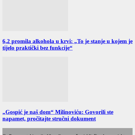
6,2 promila alkohola u krvi: „To je stanje u kojem je
tijelo praktički bez funkcije“
„Gospić je naš dom“ Milinoviću: Govorili ste
napamet, pročitajte stručni dokument