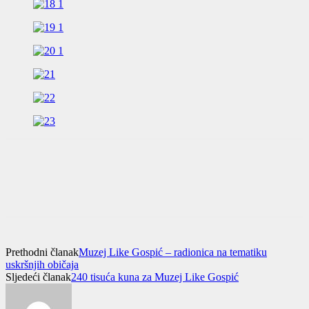
Prethodni članak
Muzej Like Gospić – radionica na tematiku
uskršnjih običaja
Sljedeći članak
240 tisuća kuna za Muzej Like Gospić