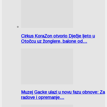
Cirkus KoraZon otvorio Dječje ljeto u
Otočcu uz žonglere, balone od…
Muzej Gacke ulazi u novu fazu obnove: Za
radove i opremanje…