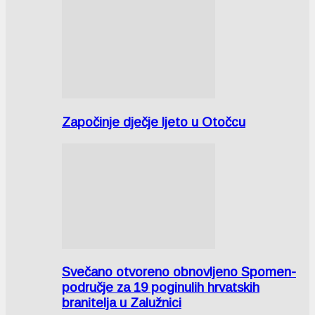
Započinje dječje ljeto u Otočcu
Svečano otvoreno obnovljeno Spomen-
područje za 19 poginulih hrvatskih
branitelja u Zalužnici