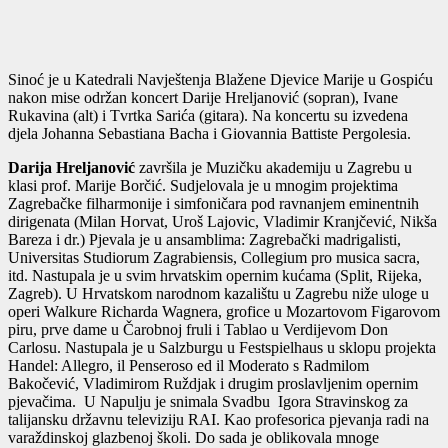
Sinoć je u Katedrali Navještenja Blažene Djevice Marije u Gospiću
nakon mise održan koncert Darije Hreljanović (sopran), Ivane
Rukavina (alt) i Tvrtka Sarića (gitara). Na koncertu su izvedena
djela Johanna Sebastiana Bacha i Giovannia Battiste Pergolesia.
Darija Hreljanović
završila je Muzičku akademiju u Zagrebu u
klasi prof. Marije Borčić. Sudjelovala je u mnogim projektima
Zagrebačke filharmonije i simfoničara pod ravnanjem eminentnih
dirigenata (Milan Horvat, Uroš Lajovic, Vladimir Kranjčević, Nikša
Bareza i dr.) Pjevala je u ansamblima: Zagrebački madrigalisti,
Universitas Studiorum Zagrabiensis, Collegium pro musica sacra,
itd. Nastupala je u svim hrvatskim opernim kućama (Split, Rijeka,
Zagreb). U Hrvatskom narodnom kazalištu u Zagrebu niže uloge u
operi Walkure Richarda Wagnera, grofice u Mozartovom Figarovom
piru, prve dame u Čarobnoj fruli i Tablao u Verdijevom Don
Carlosu. Nastupala je u Salzburgu u Festspielhaus u sklopu projekta
Handel: Allegro, il Penseroso ed il Moderato s Radmilom
Bakočević, Vladimirom Ruždjak i drugim proslavljenim opernim
pjevačima. U Napulju je snimala Svadbu Igora Stravinskog za
talijansku državnu televiziju RAI. Kao profesorica pjevanja radi na
varaždinskoj glazbenoj školi. Do sada je oblikovala mnoge