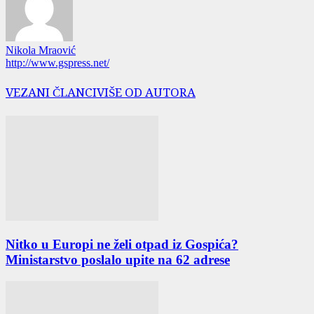
Nikola Mraović
http://www.gspress.net/
VEZANI ČLANCI
VIŠE OD AUTORA
Nitko u Europi ne želi otpad iz Gospića?
Ministarstvo poslalo upite na 62 adrese