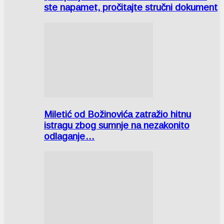
ste napamet, pročitajte stručni dokument
Miletić od Božinovića zatražio hitnu
istragu zbog sumnje na nezakonito
odlaganje…