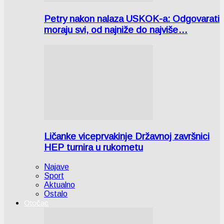
Petry nakon nalaza USKOK-a: Odgovarati
moraju svi, od najniže do najviše…
Ličanke viceprvakinje Državnoj završnici
HEP turnira u rukometu
Najave
Sport
Aktualno
Ostalo
Otočac