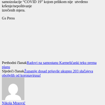
samoizolacije “COVID 19” kojom prilikom nije utvrđeno
kršenje/nepoštivanje
izrečenih mjera.
Gs Press
Prethodni članak
Radovi na samostanu Karmelićanki teku prema
planu
Sljedeći članak
Županije dosad prijavile ukupno 203 slučajeva
oboljelih od koronavirusa!
Nikola Mraović