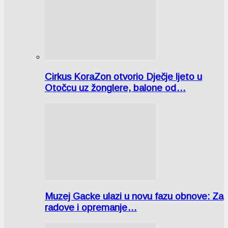
Cirkus KoraZon otvorio Dječje ljeto u
Otočcu uz žonglere, balone od…
Muzej Gacke ulazi u novu fazu obnove: Za
radove i opremanje…