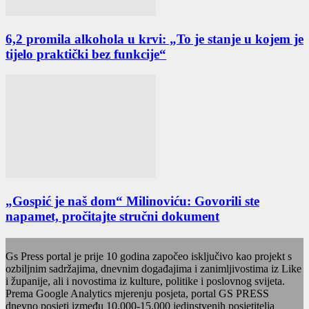
6,2 promila alkohola u krvi: „To je stanje u kojem je
tijelo praktički bez funkcije“
„Gospić je naš dom“ Milinoviću: Govorili ste
napamet, pročitajte stručni dokument
Gs Press portal je prije 10 godina započeo isključivo kao projekt s
ozbiljnim sadržajima, dnevnim događajima i zanimljivostima iz Like
i županije, ali i novostima iz kulture, politike i poslovnog svijeta.
Prema Google Analytics mjerenju posjeta, portal GS PRESS
dnevno posjeti između 10.000-15.000 jedinstvenih posjetitelja