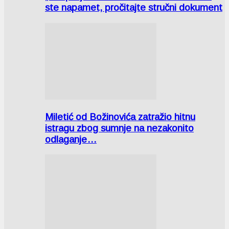
ste napamet, pročitajte stručni dokument
Miletić od Božinovića zatražio hitnu
istragu zbog sumnje na nezakonito
odlaganje…