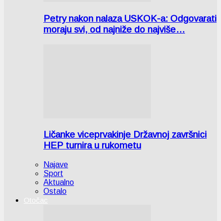
Petry nakon nalaza USKOK-a: Odgovarati
moraju svi, od najniže do najviše…
Ličanke viceprvakinje Državnoj završnici
HEP turnira u rukometu
Najave
Sport
Aktualno
Ostalo
Otočac