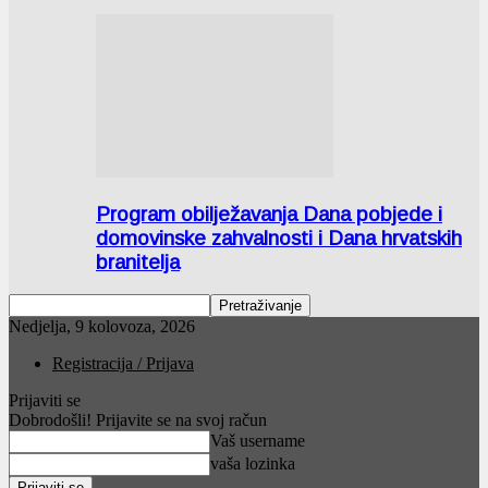
Program obilježavanja Dana pobjede i
domovinske zahvalnosti i Dana hrvatskih
branitelja
Nedjelja, 9 kolovoza, 2026
Registracija / Prijava
Prijaviti se
Dobrodošli! Prijavite se na svoj račun
Vaš username
vaša lozinka