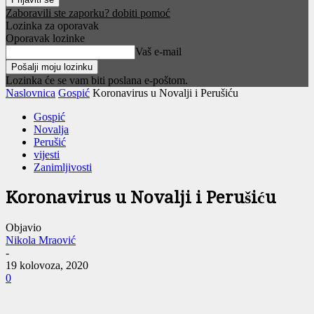
Zaboravili ste zaporku? dobiti pomoć
Lozinka za oporavak
Oporavak lozinke
Vaš e-mail
Lozinka će se vam biti poslana e-poštom.
Naslovnica
Gospić
Koronavirus u Novalji i Perušiću
Gospić
Novalja
Perušić
vijesti
Zanimljivosti
Koronavirus u Novalji i Perušiću
Objavio
Nikola Mraović
-
19 kolovoza, 2020
0