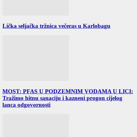
Lička seljačka tržnica večeras u Karlobagu
MOST: PFAS U PODZEMNIM VODAMA U LICI:
Tražimo hitnu sanaciju i kazneni progon cijelog
lanca odgovornosti