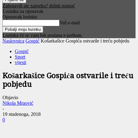
Zaboravili ste zaporku? dobiti pomoć
Lozinka za oporavak
Oporavak lozinke
Vaš e-mail
Lozinka će se vam biti poslana e-poštom.
Naslovnica
Gospić
Košarkašice Gospića ostvarile i treću pobjedu
Gospić
Sport
vijesti
Košarkašice Gospića ostvarile i treću
pobjedu
Objavio
Nikola Mraović
-
19 studenoga, 2018
0