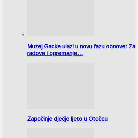
Muzej Gacke ulazi u novu fazu obnove: Za
radove i opremanje…
Započinje dječje ljeto u Otočcu