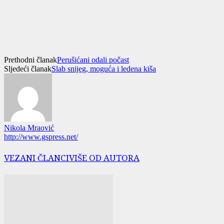
Prethodni članak
Perušićani odali počast
Sljedeći članak
Slab snijeg, moguća i ledena kiša
Nikola Mraović
http://www.gspress.net/
VEZANI ČLANCI
VIŠE OD AUTORA