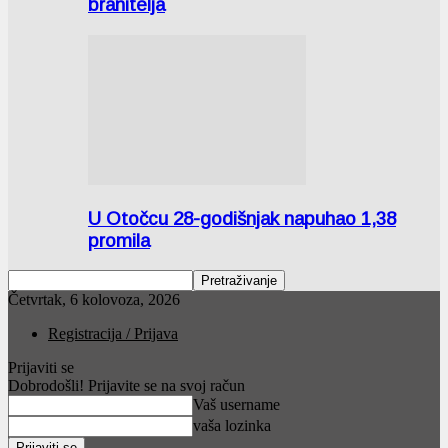
branitelja
U Otočcu 28-godišnjak napuhao 1,38
promila
Četvrtak, 6 kolovoza, 2026
Registracija / Prijava
Prijaviti se
Dobrodošli! Prijavite se na svoj račun
Vaš username
vaša lozinka