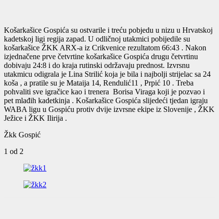
Košarkašice Gospića su ostvarile i treću pobjedu u nizu u Hrvatskoj
kadetskoj ligi regija zapad. U odličnoj utakmici pobijedile su
košarkašice ŽKK ARX-a iz Crikvenice rezultatom 66:43 . Nakon
izjednačene prve četvrtine košarkašice Gospića drugu četvrtinu
dobivaju 24:8 i do kraja rutinski održavaju prednost. Izvrsnu
utakmicu odigrala je Lina Strilić koja je bila i najbolji strijelac sa 24
koša , a pratile su je Mataija 14, Rendulić11 , Prpić 10 . Treba
pohvaliti sve igračice kao i trenera Borisa Viraga koji je pozvao i
pet mlađih kadetkinja . Košarkašice Gospića slijedeći tjedan igraju
WABA ligu u Gospiću protiv dvije izvrsne ekipe iz Slovenije , ŽKK
Ježice i ŽKK Ilirija .
Žkk Gospić
1
od 2