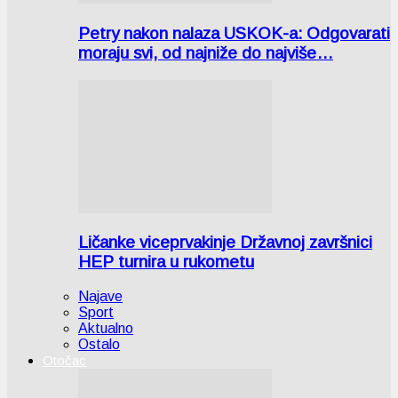
Petry nakon nalaza USKOK-a: Odgovarati
moraju svi, od najniže do najviše…
Ličanke viceprvakinje Državnoj završnici
HEP turnira u rukometu
Najave
Sport
Aktualno
Ostalo
Otočac