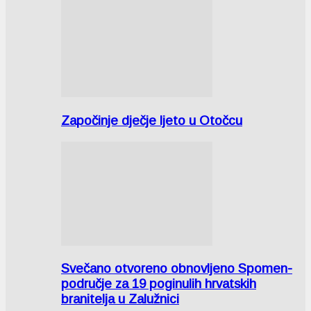
Započinje dječje ljeto u Otočcu
Svečano otvoreno obnovljeno Spomen-
područje za 19 poginulih hrvatskih
branitelja u Zalužnici