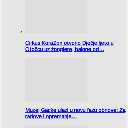
Cirkus KoraZon otvorio Dječje ljeto u
Otočcu uz žonglere, balone od…
Muzej Gacke ulazi u novu fazu obnove: Za
radove i opremanje…