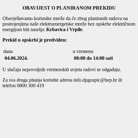
OBAVIJEST O PLANIRANOM PREKIDU
Obavještavamo korisnike mreže da će zbog planiranih radova na
postrojenjima naše elektroenergetske mreže bez opskrbe električnom
energijom biti naselja:
Krbavica i Vrpile
.
Prekid u opskrbi je predviđen:
dana
u vremenu
04.06.2024.
08:00 do 14:00 sati
U slučaju nepovoljnih vremenskih uvjeta radovi se odgađaju.
Za sva druga pitanja koristite adresu info.dpgospic@hep.hr ili
telefon 0800 300 419