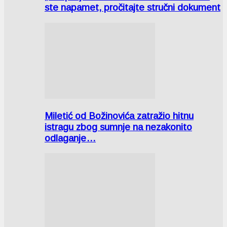
ste napamet, pročitajte stručni dokument
Miletić od Božinovića zatražio hitnu
istragu zbog sumnje na nezakonito
odlaganje…