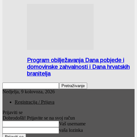
Program obilježavanja Dana pobjede i
domovinske zahvalnosti i Dana hrvatskih
branitelja
Nedjelja, 9 kolovoza, 2026
Registracija / Prijava
Prijaviti se
Dobrodošli! Prijavite se na svoj račun
Vaš username
vaša lozinka