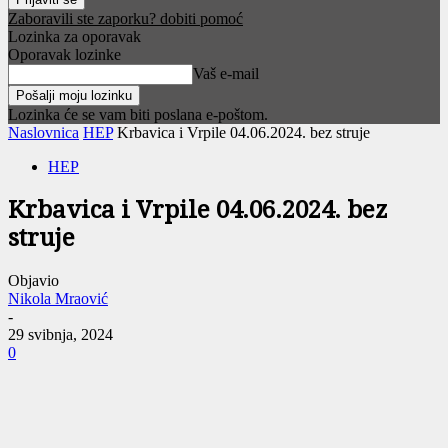
Zaboravili ste zaporku? dobiti pomoć
Lozinka za oporavak
Oporavak lozinke
Vaš e-mail
Lozinka će se vam biti poslana e-poštom.
Naslovnica
HEP
Krbavica i Vrpile 04.06.2024. bez struje
HEP
Krbavica i Vrpile 04.06.2024. bez
struje
Objavio
Nikola Mraović
-
29 svibnja, 2024
0