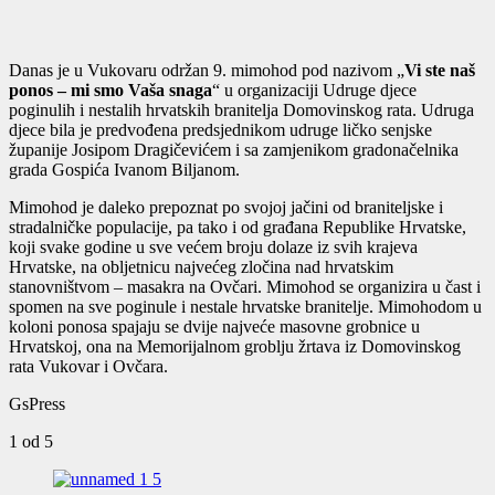
Danas je u Vukovaru održan 9. mimohod pod nazivom „
Vi ste naš
ponos – mi smo Vaša snaga
“ u organizaciji Udruge djece
poginulih i nestalih hrvatskih branitelja Domovinskog rata. Udruga
djece bila je predvođena predsjednikom udruge ličko senjske
županije Josipom Dragičevićem i sa zamjenikom gradonačelnika
grada Gospića Ivanom Biljanom.
Mimohod je daleko prepoznat po svojoj jačini od braniteljske i
stradalničke populacije, pa tako i od građana Republike Hrvatske,
koji svake godine u sve većem broju dolaze iz svih krajeva
Hrvatske, na obljetnicu najvećeg zločina nad hrvatskim
stanovništvom – masakra na Ovčari. Mimohod se organizira u čast i
spomen na sve poginule i nestale hrvatske branitelje. Mimohodom u
koloni ponosa spajaju se dvije najveće masovne grobnice u
Hrvatskoj, ona na Memorijalnom groblju žrtava iz Domovinskog
rata Vukovar i Ovčara.
GsPress
1
od 5