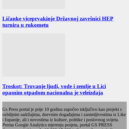
Ličanke viceprvakinje Državnoj završnici HEP
turnira u rukometu
Troskot: Trovanje ljudi, vode i zemlje u Lici
opasnim otpadom nacionalna je veleizdaja
Gs Press portal je prije 10 godina započeo isključivo kao projekt s
ozbiljnim sadržajima, dnevnim događajima i zanimljivostima iz Like
i županije, ali i novostima iz kulture, politike i poslovnog svijeta.
Prema Google Analytics mjerenju posjeta, portal GS PRESS