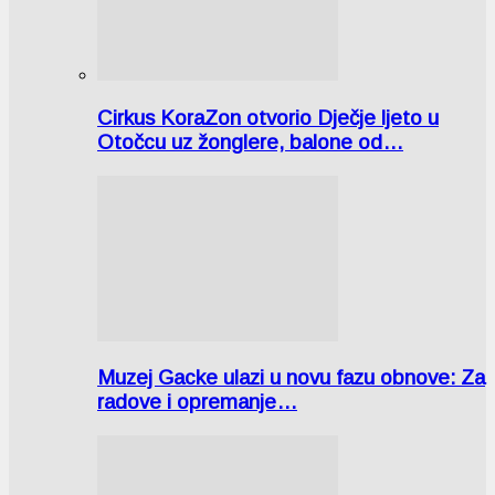
Cirkus KoraZon otvorio Dječje ljeto u
Otočcu uz žonglere, balone od…
Muzej Gacke ulazi u novu fazu obnove: Za
radove i opremanje…