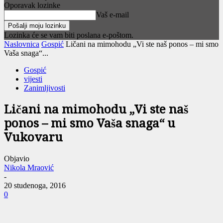
Oporavak lozinke
Vaš e-mail
Lozinka će se vam biti poslana e-poštom.
Naslovnica
Gospić
Ličani na mimohodu „Vi ste naš ponos – mi smo
Vaša snaga“...
Gospić
vijesti
Zanimljivosti
Ličani na mimohodu „Vi ste naš
ponos – mi smo Vaša snaga“ u
Vukovaru
Objavio
Nikola Mraović
-
20 studenoga, 2016
0