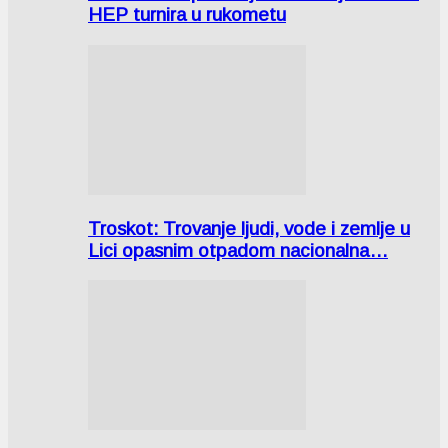
HEP turnira u rukometu
Troskot: Trovanje ljudi, vode i zemlje u
Lici opasnim otpadom nacionalna…