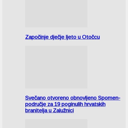
Započinje dječje ljeto u Otočcu
Svečano otvoreno obnovljeno Spomen-
područje za 19 poginulih hrvatskih
branitelja u Zalužnici