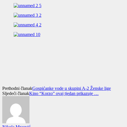
Prethodni članak
Gospićanke vode u skupini A-2 Ženske lige
Sljedeći članak
Kino “Korzo” ovaj tjedan prikazuje …
Nikola Mraović