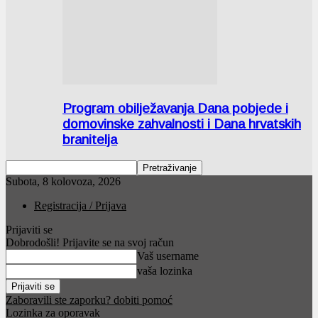
Program obilježavanja Dana pobjede i
domovinske zahvalnosti i Dana hrvatskih
branitelja
Subota, 8 kolovoza, 2026
Registracija / Prijava
Prijaviti se
Dobrodošli! Prijavite se na svoj račun
Vaš username
vaša lozinka
Zaboravili ste zaporku? dobiti pomoć
Lozinka za oporavak