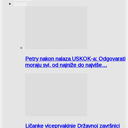
Gospić
Petry nakon nalaza USKOK-a: Odgovarati
moraju svi, od najniže do najviše…
Ličanke viceprvakinje Državnoj završnici