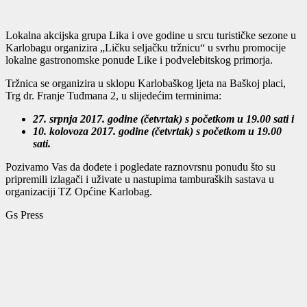
Lokalna akcijska grupa Lika i ove godine u srcu turističke sezone u
Karlobagu organizira „Ličku seljačku tržnicu“ u svrhu promocije
lokalne gastronomske ponude Like i podvelebitskog primorja.
Tržnica se organizira u sklopu Karlobaškog ljeta na Baškoj placi,
Trg dr. Franje Tuđmana 2, u slijedećim terminima:
27. srpnja 2017. godine (četvrtak) s početkom u 19.00 sati i
10. kolovoza 2017. godine (četvrtak) s početkom u 19.00
sati.
Pozivamo Vas da dođete i pogledate raznovrsnu ponudu što su
pripremili izlagači i uživate u nastupima tamburaških sastava u
organizaciji TZ Općine Karlobag.
Gs Press