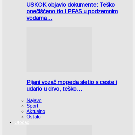
USKOK objavio dokumente: Teško
onečišćeno tlo i PFAS u podzemnim
vodama…
Pijani vozač mopeda sletio s ceste i
udario u drvo, teško…
Najave
Sport
Aktualno
Ostalo
Otočac