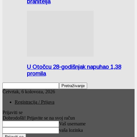
branitelja
U Otočcu 28-godišnjak napuhao 1,38
promila
Četvrtak, 6 kolovoza, 2026
Registracija / Prijava
Prijaviti se
Dobrodošli! Prijavite se na svoj račun
Vaš username
vaša lozinka