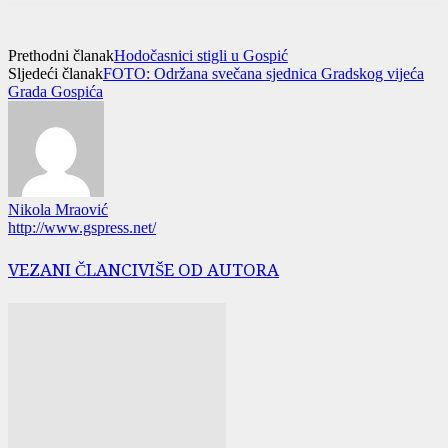
Prethodni članak
Hodočasnici stigli u Gospić
Sljedeći članak
FOTO: Održana svečana sjednica Gradskog vijeća
Grada Gospića
Nikola Mraović
http://www.gspress.net/
VEZANI ČLANCI
VIŠE OD AUTORA