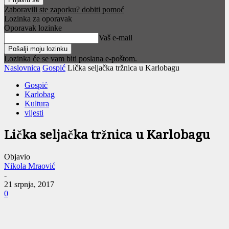
Zaboravili ste zaporku? dobiti pomoć
Lozinka za oporavak
Oporavak lozinke
Vaš e-mail
Lozinka će se vam biti poslana e-poštom.
Naslovnica
Gospić
Lička seljačka tržnica u Karlobagu
Gospić
Karlobag
Kultura
vijesti
Lička seljačka tržnica u Karlobagu
Objavio
Nikola Mraović
-
21 srpnja, 2017
0