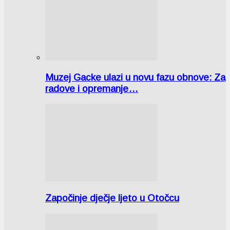
Muzej Gacke ulazi u novu fazu obnove: Za
radove i opremanje…
Započinje dječje ljeto u Otočcu