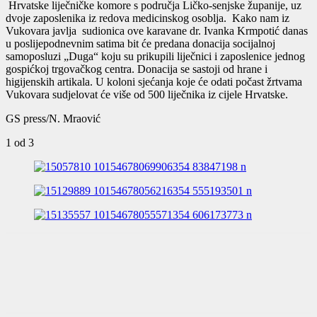
Hrvatske liječničke komore s područja Ličko-senjske županije, uz
dvoje zaposlenika iz redova medicinskog osoblja. Kako nam iz
Vukovara javlja sudionica ove karavane dr. Ivanka Krmpotić danas
u poslijepodnevnim satima bit će predana donacija socijalnoj
samoposluzi „Duga“ koju su prikupili liječnici i zaposlenice jednog
gospićkoj trgovačkog centra. Donacija se sastoji od hrane i
higijenskih artikala. U koloni sjećanja koje će odati počast žrtvama
Vukovara sudjelovat će više od 500 liječnika iz cijele Hrvatske.
GS press/N. Mraović
1
od 3