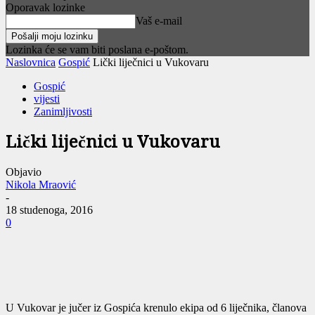
Oporavak lozinke
Vaš e-mail
Lozinka će se vam biti poslana e-poštom.
Naslovnica
Gospić
Lički liječnici u Vukovaru
Gospić
vijesti
Zanimljivosti
Lički liječnici u Vukovaru
Objavio
Nikola Mraović
-
18 studenoga, 2016
0
U Vukovar je jučer iz Gospića krenulo ekipa od 6 liječnika, članova