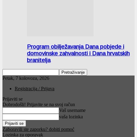
Program obilježavanja Dana pobjede i
domovinske zahvalnosti i Dana hrvatskih
branitelja
Petak, 7 kolovoza, 2026
Registracija / Prijava
Prijaviti se
Dobrodošli! Prijavite se na svoj račun
Vaš username
vaša lozinka
Zaboravili ste zaporku? dobiti pomoć
Lozinka za oporavak