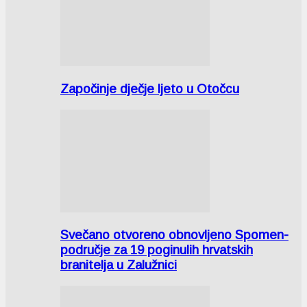
Započinje dječje ljeto u Otočcu
Svečano otvoreno obnovljeno Spomen-
područje za 19 poginulih hrvatskih
branitelja u Zalužnici