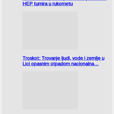
HEP turnira u rukometu
Troskot: Trovanje ljudi, vode i zemlje u
Lici opasnim otpadom nacionalna…