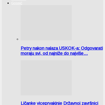
Gospić
Petry nakon nalaza USKOK-a: Odgovarati
moraju svi, od najniže do najviše…
Ličanke viceprvakinje Državnoj završnici