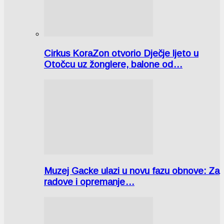
Cirkus KoraZon otvorio Dječje ljeto u
Otočcu uz žonglere, balone od…
Muzej Gacke ulazi u novu fazu obnove: Za
radove i opremanje…