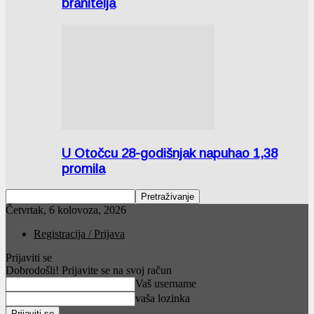
branitelja
U Otočcu 28-godišnjak napuhao 1,38
promila
Četvrtak, 6 kolovoza, 2026
Registracija / Prijava
Prijaviti se
Dobrodošli! Prijavite se na svoj račun
Vaš username
vaša lozinka