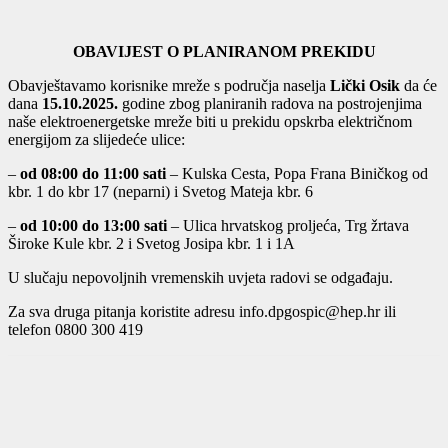
OBAVIJEST O PLANIRANOM PREKIDU
Obavještavamo korisnike mreže s područja naselja
Lički Osik
da će
dana
15.10.2025.
godine zbog planiranih radova na postrojenjima
naše elektroenergetske mreže biti u prekidu opskrba električnom
energijom za slijedeće ulice:
–
od 08:00 do 11:00 sati
– Kulska Cesta, Popa Frana Biničkog od
kbr. 1 do kbr 17 (neparni) i Svetog Mateja kbr. 6
–
od 10:00 do 13:00 sati
– Ulica hrvatskog proljeća, Trg žrtava
Široke Kule kbr. 2 i Svetog Josipa kbr. 1 i 1A
U slučaju nepovoljnih vremenskih uvjeta radovi se odgađaju.
Za sva druga pitanja koristite adresu info.dpgospic@hep.hr ili
telefon 0800 300 419