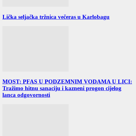
Lička seljačka tržnica večeras u Karlobagu
MOST: PFAS U PODZEMNIM VODAMA U LICI:
Tražimo hitnu sanaciju i kazneni progon cijelog
lanca odgovornosti