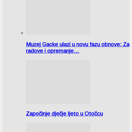
Muzej Gacke ulazi u novu fazu obnove: Za
radove i opremanje…
Započinje dječje ljeto u Otočcu