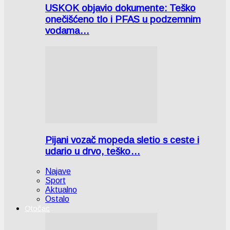
USKOK objavio dokumente: Teško
onečišćeno tlo i PFAS u podzemnim
vodama…
Pijani vozač mopeda sletio s ceste i
udario u drvo, teško…
Najave
Sport
Aktualno
Ostalo
Otočac