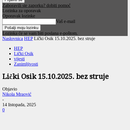
Zaboravili ste zaporku? dobiti pomoć
Lozinka za oporavak
Oporavak lozinke
Vaš e-mail
Lozinka će se vam biti poslana e-poštom.
Naslovnica
HEP
Lički Osik 15.10.2025. bez struje
HEP
Lički Osik
vijesti
Zanimljivosti
Lički Osik 15.10.2025. bez struje
Objavio
Nikola Mraović
-
14 listopada, 2025
0