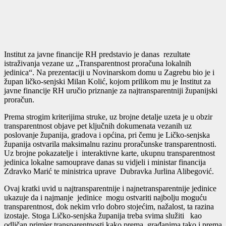
Institut za javne financije RH predstavio je danas rezultate
istraživanja vezane uz „Transparentnost proračuna lokalnih
jedinica“. Na prezentaciji u Novinarskom domu u Zagrebu bio je i
župan ličko-senjski Milan Kolić, kojom prilikom mu je Institut za
javne financije RH uručio priznanje za najtransparentniji županijski
proračun.
Prema strogim kriterijima struke, uz brojne detalje uzeta je u obzir
transparentnost objave pet ključnih dokumenata vezanih uz
poslovanje županija, gradova i općina, pri čemu je Ličko-senjska
županija ostvarila maksimalnu razinu proračunske transparentnosti.
Uz brojne pokazatelje i interaktivne karte, ukupnu transparentnost
jedinica lokalne samouprave danas su vidjeli i ministar financija
Zdravko Marić te ministrica uprave Dubravka Jurlina Alibegović.
Ovaj kratki uvid u najtransparentnije i najnetransparentnije jedinice
ukazuje da i najmanje jedinice mogu ostvariti najbolju moguću
transparentnost, dok nekim vrlo dobro stojećim, nažalost, ta razina
izostaje. Stoga Ličko-senjska županija treba svima služiti kao
odličan primjer transparentnosti kako prema građanima tako i prema