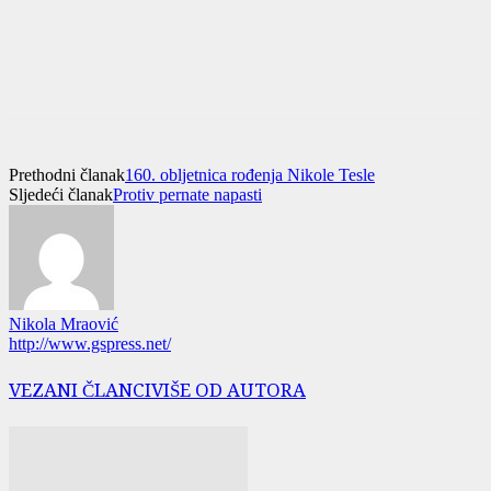
Prethodni članak
160. obljetnica rođenja Nikole Tesle
Sljedeći članak
Protiv pernate napasti
Nikola Mraović
http://www.gspress.net/
VEZANI ČLANCI
VIŠE OD AUTORA