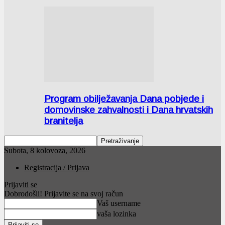
Program obilježavanja Dana pobjede i
domovinske zahvalnosti i Dana hrvatskih
branitelja
Subota, 8 kolovoza, 2026
Registracija / Prijava
Prijaviti se
Dobrodošli! Prijavite se na svoj račun
Vaš username
vaša lozinka