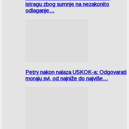
istragu zbog sumnje na nezakonito
odlaganje…
Petry nakon nalaza USKOK-a: Odgovarati
moraju svi, od najniže do najviše…