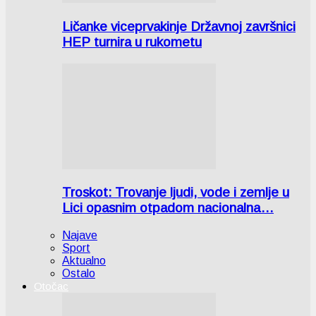
Ličanke viceprvakinje Državnoj završnici
HEP turnira u rukometu
Troskot: Trovanje ljudi, vode i zemlje u
Lici opasnim otpadom nacionalna…
Najave
Sport
Aktualno
Ostalo
Otočac