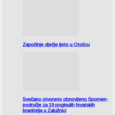
Započinje dječje ljeto u Otočcu
Svečano otvoreno obnovljeno Spomen-
područje za 19 poginulih hrvatskih
branitelja u Zalužnici