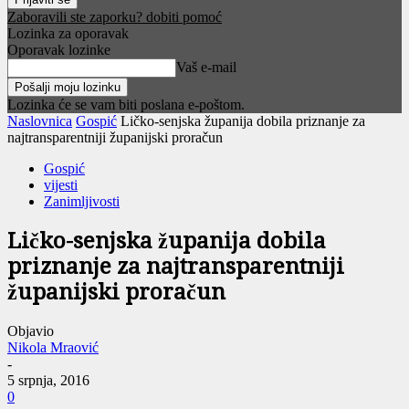
Zaboravili ste zaporku? dobiti pomoć
Lozinka za oporavak
Oporavak lozinke
Vaš e-mail
Lozinka će se vam biti poslana e-poštom.
Naslovnica
Gospić
Ličko-senjska županija dobila priznanje za
najtransparentniji županijski proračun
Gospić
vijesti
Zanimljivosti
Ličko-senjska županija dobila
priznanje za najtransparentniji
županijski proračun
Objavio
Nikola Mraović
-
5 srpnja, 2016
0