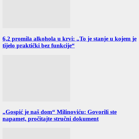
6,2 promila alkohola u krvi: „To je stanje u kojem je
tijelo praktički bez funkcije“
„Gospić je naš dom“ Milinoviću: Govorili ste
napamet, pročitajte stručni dokument