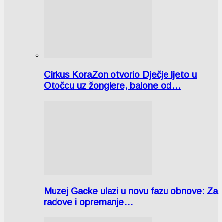
Cirkus KoraZon otvorio Dječje ljeto u
Otočcu uz žonglere, balone od…
Muzej Gacke ulazi u novu fazu obnove: Za
radove i opremanje…