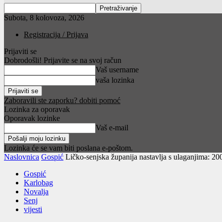
Subota, 8 kolovoza, 2026
Registracija / Prijava
Prijaviti se
Dobrodošli! Prijavite se na svoj račun
Vaš username
vaša lozinka
Zaboravili ste zaporku? dobiti pomoć
Lozinka za oporavak
Oporavak lozinke
Vaš e-mail
Lozinka će se vam biti poslana e-poštom.
Naslovnica
Gospić
Ličko-senjska županija nastavlja s ulaganjima: 200
Gospić
Karlobag
Novalja
Senj
vijesti