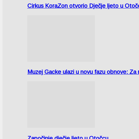
Cirkus KoraZon otvorio Dječje ljeto u Oto
Muzej Gacke ulazi u novu fazu obnove: Za
Započinje dječje ljeto u Otočcu