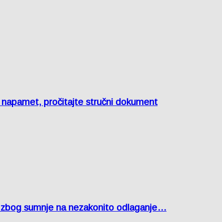
e napamet, pročitajte stručni dokument
agu zbog sumnje na nezakonito odlaganje…