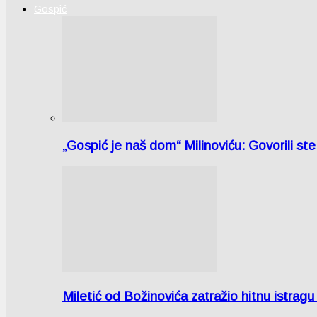
Gospić
„Gospić je naš dom“ Milinoviću: Govorili st
Miletić od Božinovića zatražio hitnu istr