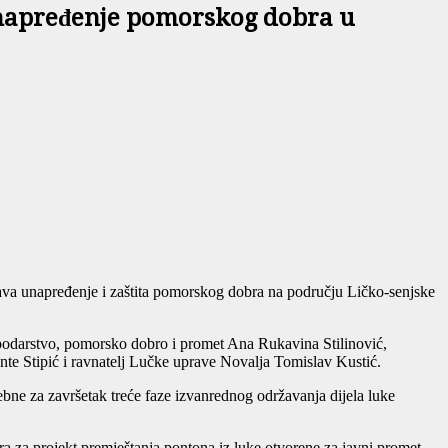
 unapređenje pomorskog dobra u
rava unapređenje i zaštita pomorskog dobra na području Ličko-senjske
spodarstvo, pomorsko dobro i promet Ana Rukavina Stilinović,
te Stipić i ravnatelj Lučke uprave Novalja Tomislav Kustić.
ne za završetak treće faze izvanrednog održavanja dijela luke
a za projekt premještanja pontona iz luke otvorene za javni promet-