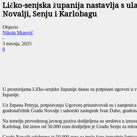
Ličko-senjska županija nastavlja s u
Novalji, Senju i Karlobagu
Objavio
Nikola Mraović
-
3 travnja, 2025
0
U prostorijama Ličko-senjske županije danas su potpisani ugovori u v
županije.
Uz župana Petryja, potpisivanju Ugovora prisustvovali su i zamjenic
gradonačelnik Grada Novalje i saborski zastupnik Ivan Dabo, gradona
Na temelju provedenog javnog poziva dodijeljena su sredstva u iznos
Karlobag. Isti iznos od 50.000 eura dodijeljen je Gradu Senju za rekons
Gradu Novalji odobreno je 50.000 eura za treću fazu izgradnje šetnic