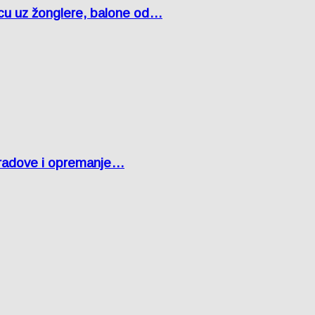
čcu uz žonglere, balone od…
 radove i opremanje…