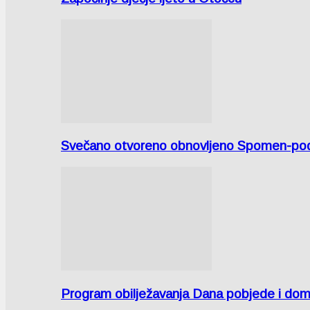
Svečano otvoreno obnovljeno Spomen-područ
Program obilježavanja Dana pobjede i domov