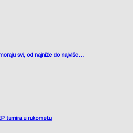
oraju svi, od najniže do najviše…
EP turnira u rukometu