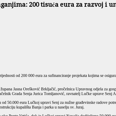
laganjima: 200 tisuća eura za razvoj i
rijednosti od 200 000 eura za sufinanciranje projekata kojima se osigu
a župana Jasna Orešković Brkljačić, pročelnica Upravnog odjela za go
čelnik Grada Senja Jurica Tomljanović, ravnatelj Lučke uprave Senj An
u od 50.000 eura Lučkoj upravi Senj za nužne građevinske radove potreb
trukciju kupališta Banja i parka u naselju sv. Juraj.
e oko Punte Vrtića, dok je Lučkoj upravi Novalja dodijeljeno 50.000 eur