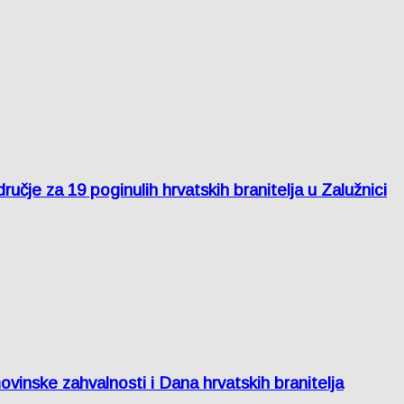
je za 19 poginulih hrvatskih branitelja u Zalužnici
inske zahvalnosti i Dana hrvatskih branitelja