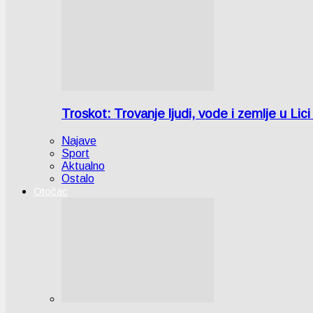
Troskot: Trovanje ljudi, vode i zemlje u 
Najave
Sport
Aktualno
Ostalo
Otočac