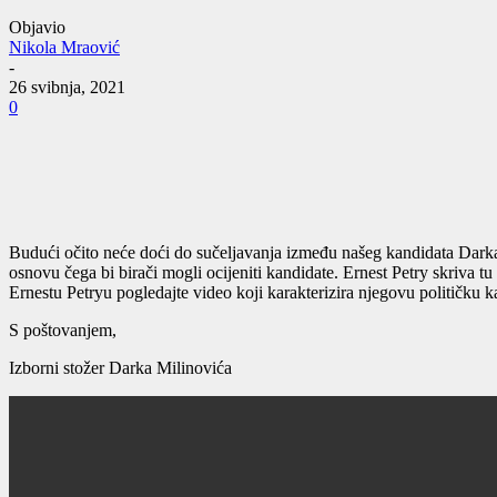
Objavio
Nikola Mraović
-
26 svibnja, 2021
0
Budući očito neće doći do sučeljavanja između našeg kandidata Darka 
osnovu čega bi birači mogli ocijeniti kandidate. Ernest Petry skriva tu
Ernestu Petryu pogledajte video koji karakterizira njegovu političku ka
S poštovanjem,
Izborni stožer Darka Milinovića