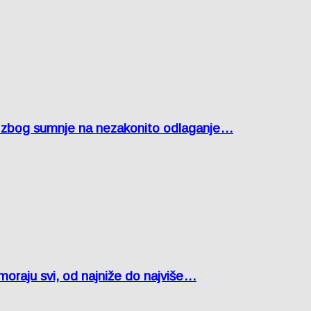
agu zbog sumnje na nezakonito odlaganje…
oraju svi, od najniže do najviše…