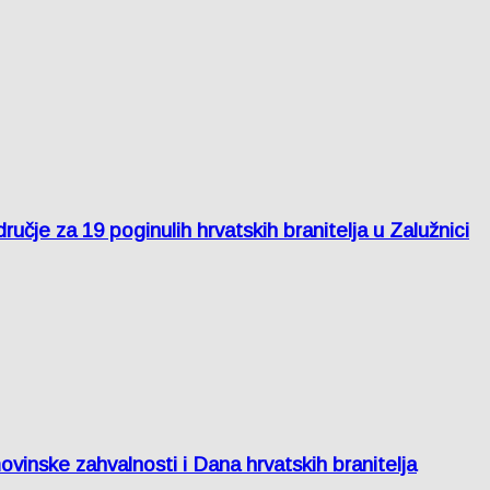
je za 19 poginulih hrvatskih branitelja u Zalužnici
inske zahvalnosti i Dana hrvatskih branitelja