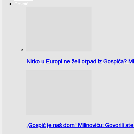
Gospić
Nitko u Europi ne želi otpad iz Gospića? M
„Gospić je naš dom“ Milinoviću: Govorili st