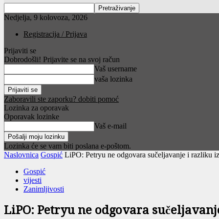
Nedjelja, 9 kolovoza, 2026
Registracija / Prijava
Prijaviti se
Dobrodošli! Prijavite se na svoj račun
Vaš username
vaša lozinka
Zaboravili ste zaporku? dobiti pomoć
Lozinka za oporavak
Oporavak lozinke
Vaš e-mail
Lozinka će se vam biti poslana e-poštom.
Naslovnica
Gospić
LiPO: Petryu ne odgovara sučeljavanje i razliku i
Gospić
vijesti
Zanimljivosti
LiPO: Petryu ne odgovara sučeljavanj