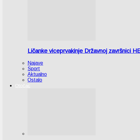
Ličanke viceprvakinje Državnoj završnici H
Najave
Sport
Aktualno
Ostalo
Otočac