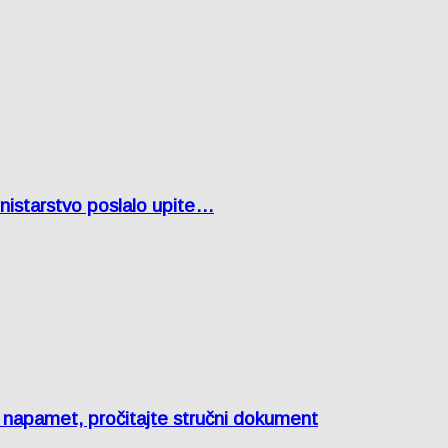
inistarstvo poslalo upite…
e napamet, pročitajte stručni dokument