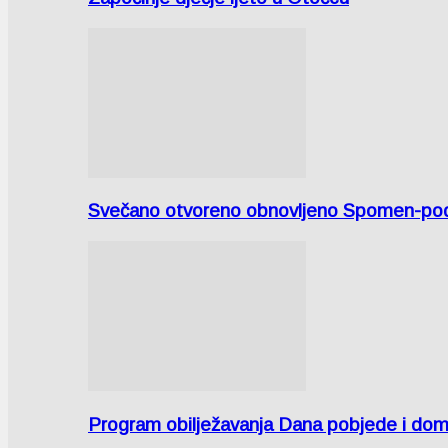
Svečano otvoreno obnovljeno Spomen-područ
Program obilježavanja Dana pobjede i domov