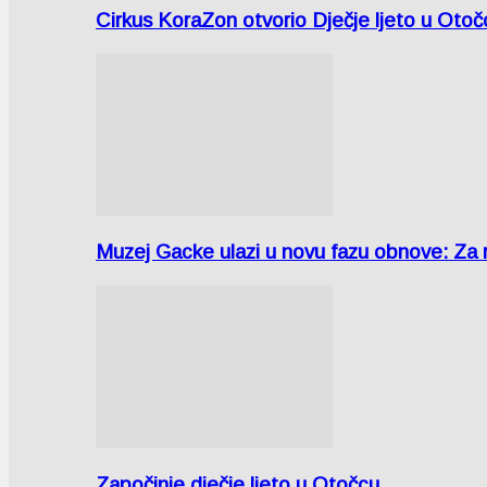
Cirkus KoraZon otvorio Dječje ljeto u Oto
Muzej Gacke ulazi u novu fazu obnove: Za
Započinje dječje ljeto u Otočcu