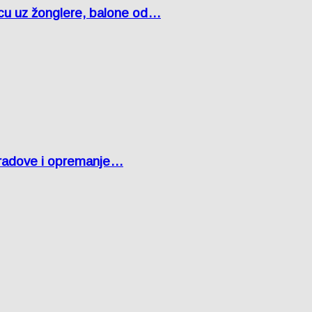
čcu uz žonglere, balone od…
 radove i opremanje…