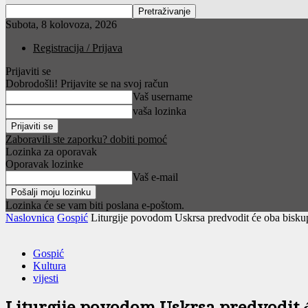
Subota, 8 kolovoza, 2026
Registracija / Prijava
Prijaviti se
Dobrodošli! Prijavite se na svoj račun
Vaš username
vaša lozinka
Zaboravili ste zaporku? dobiti pomoć
Lozinka za oporavak
Oporavak lozinke
Vaš e-mail
Lozinka će se vam biti poslana e-poštom.
Naslovnica
Gospić
Liturgije povodom Uskrsa predvodit će oba bisku
Gospić
Kultura
vijesti