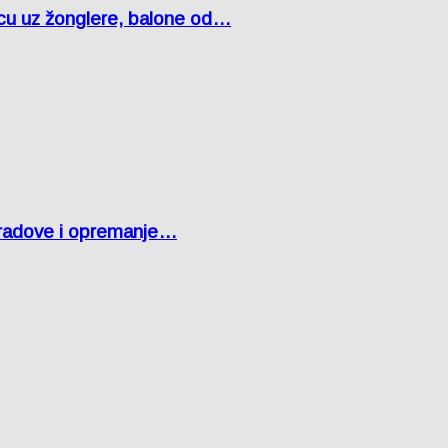
čcu uz žonglere, balone od…
 radove i opremanje…