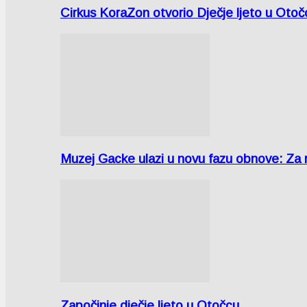
Cirkus KoraZon otvorio Dječje ljeto u Oto
Muzej Gacke ulazi u novu fazu obnove: Za
Započinje dječje ljeto u Otočcu