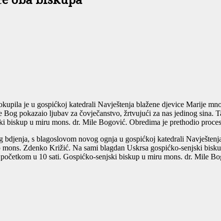
će oba biskupa
 okupila je u gospićkoj katedrali Navještenja blažene djevice Marije m
Bog pokazaio ljubav za čovječanstvo, žrtvujući za nas jedinog sina. Ta
i biskup u miru mons. dr. Mile Bogović. Obredima je prethodio procesi
g bdjenja, s blagoslovom novog ognja u gospićkoj katedrali Navještenja
mons. Zdenko Križić. Na sami blagdan Uskrsa gospićko-senjski biskup
 početkom u 10 sati. Gospićko-senjski biskup u miru mons. dr. Mile Bog