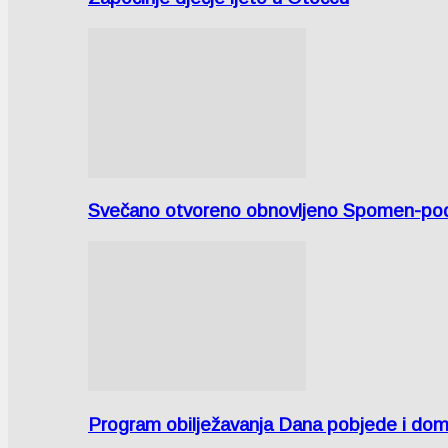
Svečano otvoreno obnovljeno Spomen-područ
Program obilježavanja Dana pobjede i domov