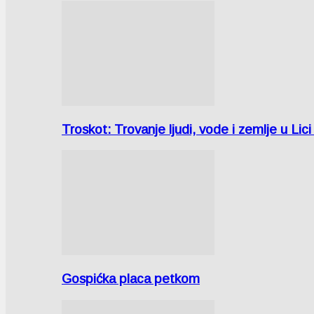
Troskot: Trovanje ljudi, vode i zemlje u 
Gospićka placa petkom