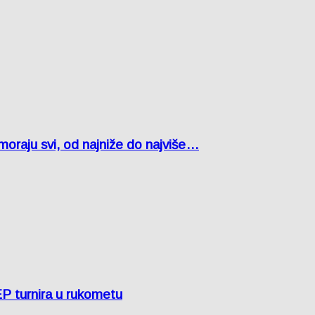
oraju svi, od najniže do najviše…
EP turnira u rukometu