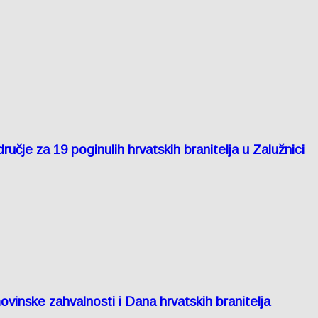
je za 19 poginulih hrvatskih branitelja u Zalužnici
inske zahvalnosti i Dana hrvatskih branitelja