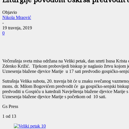
Liturgije povodom Uskrsa predvodit 
Objavio
Nikola Mraović
-
19 travnja, 2019
0
Večerašnja sveta misa održana na Veliki petak, dan smrti Isusa Krista
Zdenko Križić. Tijekom probovijedi biskup je naglasio žrtvu kojom je 
Uznesenja blažene djevice Marije u 17 sati predvodio gospićko-senjsk
Sutrašnja Velika subota, 20. travnja bit će u znaku svečanog vazmeno
mons. dr. Milom Bogovićem predvodit će ga gospićko-senjski biskup 
predvoditi u Gospiću u katedrali Navještenja blažene djevice Marije s
Uznesenja blažene djevice Marije s početkom od 10 sati.
Gs Press
1
od 13