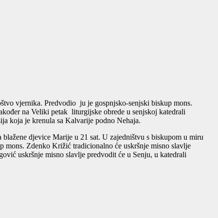
noštvo vjernika. Predvodio ju je gospnjsko-senjski biskup mons.
kođer na Veliki petak liturgijske obrede u senjskoj katedrali
ja koja je krenula sa Kalvarije podno Nehaja.
 blažene djevice Marije u 21 sat. U zajedništvu s biskupom u miru
 mons. Zdenko Križić tradicionalno će uskršnje misno slavlje
ović uskršnje misno slavlje predvodit će u Senju, u katedrali