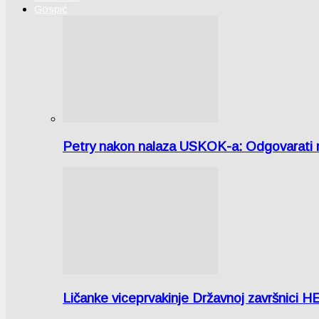
Gospić
Petry nakon nalaza USKOK-a: Odgovarati m
Ličanke viceprvakinje Državnoj završnici H