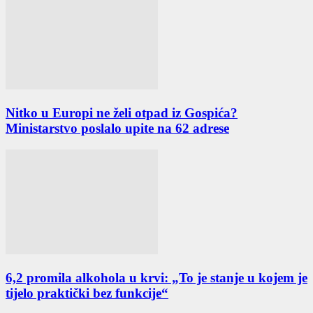
Nitko u Europi ne želi otpad iz Gospića?
Ministarstvo poslalo upite na 62 adrese
6,2 promila alkohola u krvi: „To je stanje u kojem je
tijelo praktički bez funkcije“