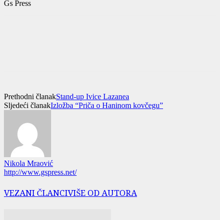
Gs Press
Prethodni članak
Stand-up Ivice Lazanea
Sljedeći članak
Izložba “Priča o Haninom kovčegu”
Nikola Mraović
http://www.gspress.net/
VEZANI ČLANCI
VIŠE OD AUTORA