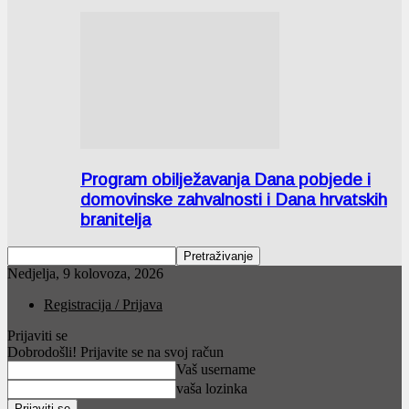
Program obilježavanja Dana pobjede i
domovinske zahvalnosti i Dana hrvatskih
branitelja
Nedjelja, 9 kolovoza, 2026
Registracija / Prijava
Prijaviti se
Dobrodošli! Prijavite se na svoj račun
Vaš username
vaša lozinka