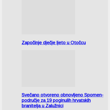
Započinje dječje ljeto u Otočcu
Svečano otvoreno obnovljeno Spomen-
područje za 19 poginulih hrvatskih
branitelja u Zalužnici