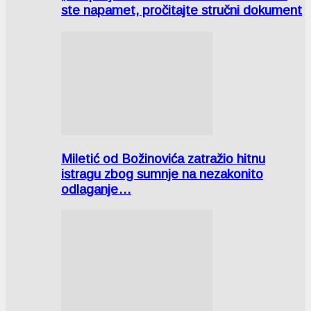
ste napamet, pročitajte stručni dokument
Miletić od Božinovića zatražio hitnu
istragu zbog sumnje na nezakonito
odlaganje…