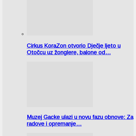
Cirkus KoraZon otvorio Dječje ljeto u
Otočcu uz žonglere, balone od…
Muzej Gacke ulazi u novu fazu obnove: Za
radove i opremanje…