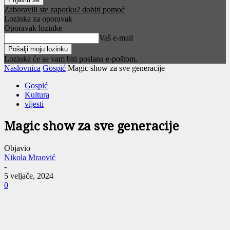
Zaboravili ste zaporku? dobiti pomoć
Lozinka za oporavak
Oporavak lozinke
Vaš e-mail
Lozinka će se vam biti poslana e-poštom.
Naslovnica
Gospić
Magic show za sve generacije
Gospić
Kultura
vijesti
Magic show za sve generacije
Objavio
Nikola Mraović
-
5 veljače, 2024
0