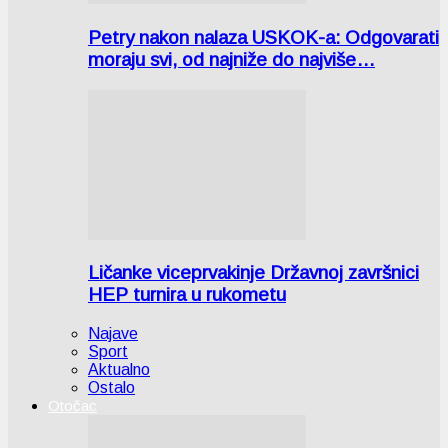
Petry nakon nalaza USKOK-a: Odgovarati
moraju svi, od najniže do najviše…
Ličanke viceprvakinje Državnoj završnici
HEP turnira u rukometu
Najave
Sport
Aktualno
Ostalo
Otočac