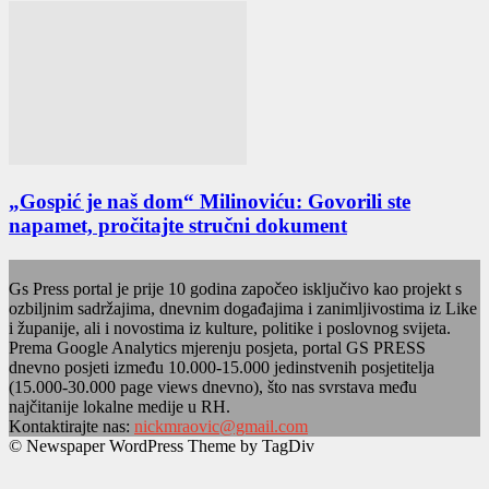
„Gospić je naš dom“ Milinoviću: Govorili ste
napamet, pročitajte stručni dokument
Gs Press portal je prije 10 godina započeo isključivo kao projekt s
ozbiljnim sadržajima, dnevnim događajima i zanimljivostima iz Like
i županije, ali i novostima iz kulture, politike i poslovnog svijeta.
Prema Google Analytics mjerenju posjeta, portal GS PRESS
dnevno posjeti između 10.000-15.000 jedinstvenih posjetitelja
(15.000-30.000 page views dnevno), što nas svrstava među
najčitanije lokalne medije u RH.
Kontaktirajte nas:
nickmraovic@gmail.com
© Newspaper WordPress Theme by TagDiv