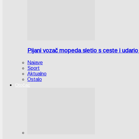
Pijani vozač mopeda sletio s ceste i udari
Najave
Sport
Aktualno
Ostalo
Otočac