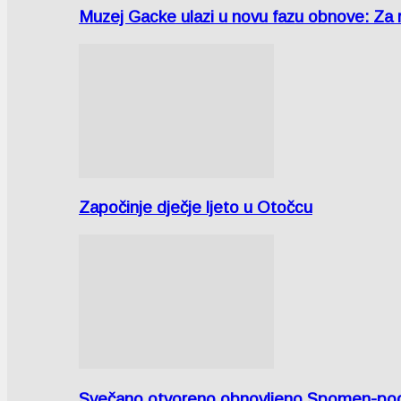
Muzej Gacke ulazi u novu fazu obnove: Za
Započinje dječje ljeto u Otočcu
Svečano otvoreno obnovljeno Spomen-područ