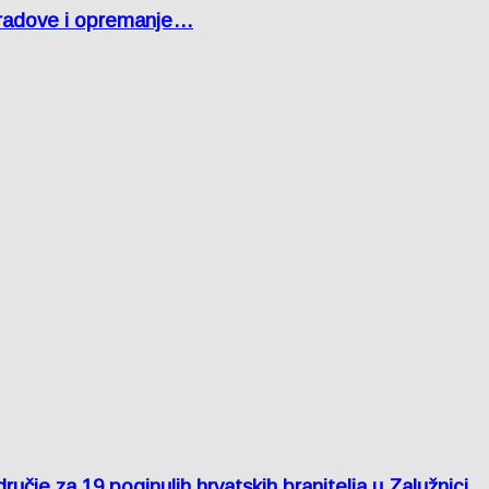
 radove i opremanje…
je za 19 poginulih hrvatskih branitelja u Zalužnici