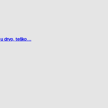
o u drvo, teško…