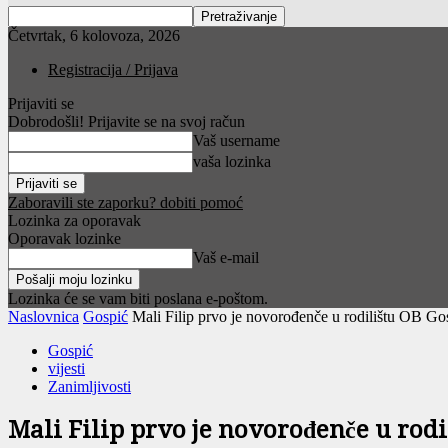
Četvrtak, 6 kolovoza, 2026
Registracija / Prijava
Prijaviti se
Dobrodošli! Prijavite se na svoj račun
Vaš username
vaša lozinka
Zaboravili ste zaporku? dobiti pomoć
Lozinka za oporavak
Oporavak lozinke
Vaš e-mail
Lozinka će se vam biti poslana e-poštom.
Naslovnica
Gospić
Mali Filip prvo je novorođenče u rodilištu OB Go
Gospić
vijesti
Zanimljivosti
Mali Filip prvo je novorođenče u rodi