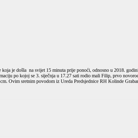
koja je došla na svijet 15 minuta prije ponoći, odnosno u 2018. godini. 
maciju po kojoj se 3. siječnja u 17.27 sati rodio mali Filip, prvo nov
 cm. Ovim sretnim povodom iz Ureda Predsjednice RH Kolinde Grabar K