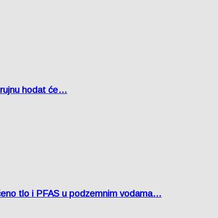
u rujnu hodat će…
ćeno tlo i PFAS u podzemnim vodama…