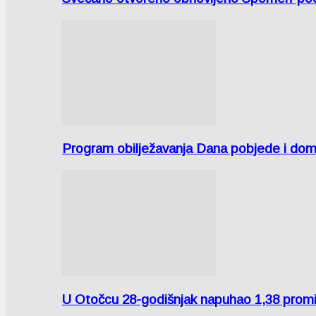
Program obilježavanja Dana pobjede i domov
U Otočcu 28-godišnjak napuhao 1,38 promi