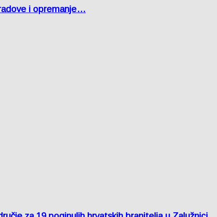
 radove i opremanje…
je za 19 poginulih hrvatskih branitelja u Zalužnici