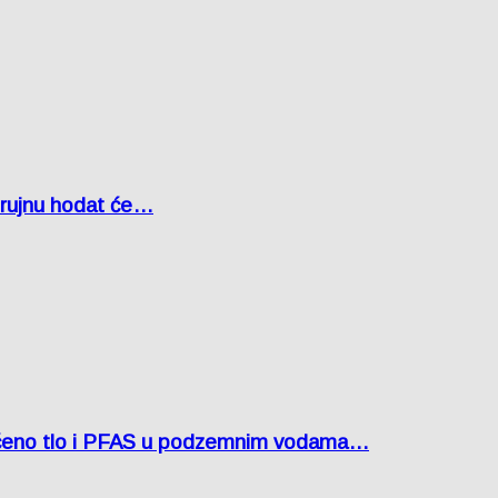
u rujnu hodat će…
ćeno tlo i PFAS u podzemnim vodama…