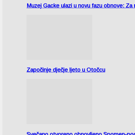
Muzej Gacke ulazi u novu fazu obnove: Za
Započinje dječje ljeto u Otočcu
Svečano otvoreno obnovljeno Spomen-područ