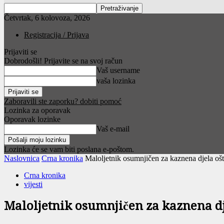
Četvrtak, 6 kolovoza, 2026
Registracija / Prijava
Prijaviti se
Dobrodošli! Prijavite se na svoj račun
Vaš username
vaša lozinka
Zaboravili ste zaporku? dobiti pomoć
Lozinka za oporavak
Oporavak lozinke
Vaš e-mail
Lozinka će se vam biti poslana e-poštom.
Naslovnica
Crna kronika
Maloljetnik osumnjičen za kaznena djela ošt
Crna kronika
vijesti
Maloljetnik osumnjičen za kaznena dje