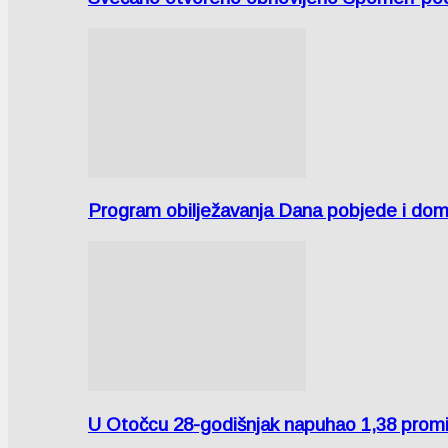
Program obilježavanja Dana pobjede i domov
U Otočcu 28-godišnjak napuhao 1,38 promi