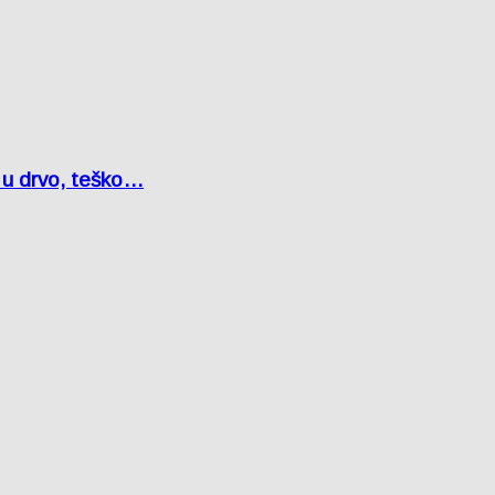
o u drvo, teško…