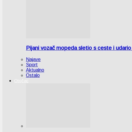
Pijani vozač mopeda sletio s ceste i udari
Najave
Sport
Aktualno
Ostalo
Otočac