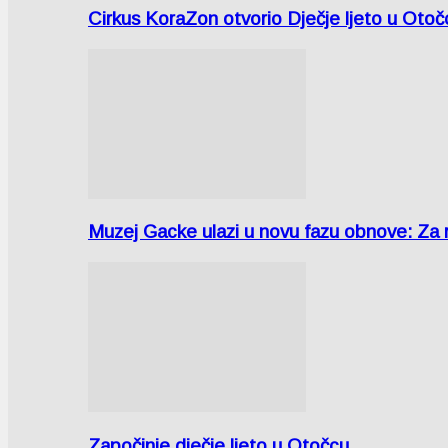
Cirkus KoraZon otvorio Dječje ljeto u Oto
Muzej Gacke ulazi u novu fazu obnove: Za
Započinje dječje ljeto u Otočcu