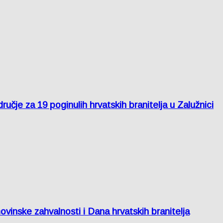
je za 19 poginulih hrvatskih branitelja u Zalužnici
inske zahvalnosti i Dana hrvatskih branitelja