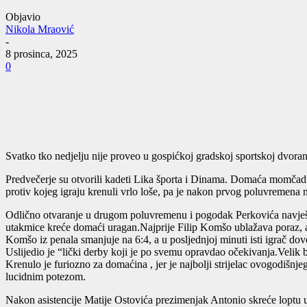
Objavio
Nikola Mraović
-
8 prosinca, 2025
0
Svatko tko nedjelju nije proveo u gospićkoj gradskoj sportskoj dvorani 
Predvečerje su otvorili kadeti Lika športa i Dinama. Domaća momčad j
protiv kojeg igraju krenuli vrlo loše, pa je nakon prvog poluvremena
Odlično otvaranje u drugom poluvremenu i pogodak Perkovića navješću
utakmice kreće domaći uragan.Najprije Filip Komšo ublažava poraz, 
Komšo iz penala smanjuje na 6:4, a u posljednjoj minuti isti igrač do
Uslijedio je “lički derby koji je po svemu opravdao očekivanja.Velik 
Krenulo je furiozno za domaćina , jer je najbolji strijelac ovogodišn
lucidnim potezom.
Nakon asistencije Matije Ostovića prezimenjak Antonio skreće loptu 