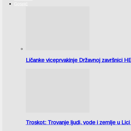
Gospić
Ličanke viceprvakinje Državnoj završnici H
Troskot: Trovanje ljudi, vode i zemlje u 