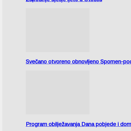
Svečano otvoreno obnovljeno Spomen-područ
Program obilježavanja Dana pobjede i domov