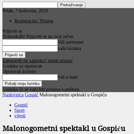
Petak, 7 kolovoza, 2026
Registracija / Prijava
Prijaviti se
Dobrodošli! Prijavite se na svoj račun
Vaš username
vaša lozinka
Zaboravili ste zaporku? dobiti pomoć
Lozinka za oporavak
Oporavak lozinke
Vaš e-mail
Lozinka će se vam biti poslana e-poštom.
Naslovnica
Gospić
Malonogometni spektakl u Gospiću
Gospić
Sport
vijesti
Malonogometni spektakl u Gospiću