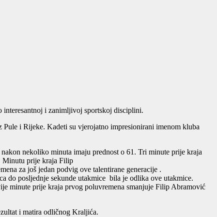
nteresantnoj i zanimljivoj sportskoj disciplini.
z Pule i Rijeke. Kadeti su vjerojatno impresionirani imenom kluba
akon nekoliko minuta imaju prednost o 61. Tri minute prije kraja
inutu prije kraja Filip
mena za još jedan podvig ove talentirane generacije .
aca do posljednje sekunde utakmice bila je odlika ove utakmice.
Dvije minute prije kraja prvog poluvremena smanjuje Filip Abramović
ltat i matira odličnog Kraljića.