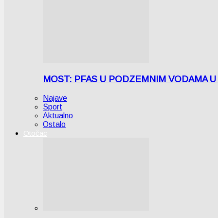
MOST: PFAS U PODZEMNIM VODAMA U LICI
Najave
Sport
Aktualno
Ostalo
Otočac