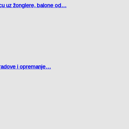
čcu uz žonglere, balone od…
 radove i opremanje…