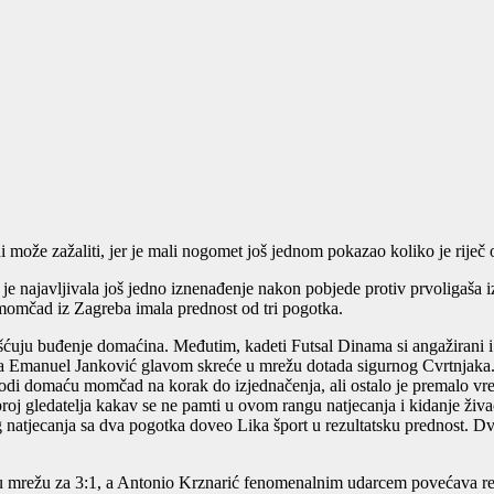
može zažaliti, jer je mali nogomet još jednom pokazao koliko je riječ o i
e najavljivala još jedno iznenađenje nakon pobjede protiv prvoligaša i
 momčad iz Zagreba imala prednost od tri pogotka.
ju buđenje domaćina. Međutim, kadeti Futsal Dinama si angažirani i n
a Emanuel Janković glavom skreće u mrežu dotada sigurnog Cvrtnjaka. M
vodi domaću momčad na korak do izjednačenja, ali ostalo je premalo vre
broj gledatelja kakav se ne pamti u ovom rangu natjecanja i kidanje živ
jeg natjecanja sa dva pogotka doveo Lika šport u rezultatsku prednost. 
u mrežu za 3:1, a Antonio Krznarić fenomenalnim udarcem povećava rezu