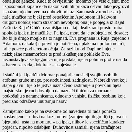
obiteljske geneze. Kada to osvijestimo, moramo još više cijeniti moć
i sposobnost kiparice da nakon svih tih prikaza ostvari tako jezgrovit
i snažan, ujedno veoma duhovit prikaz. Sam naslov urnebesan je;
naša trkačica ne bježi pred ostrašćenim Apolonom ili kakvom
drugom uobičajenom strašnom nevoljom; ona je pobjegla iz Raja!
Zašto iz Raja? Obično zamišljamo da taj idealizirani prostor mira i
spokoja ipak nije mučilište. Pa ipak, mora da je pobjegla od dosade;
što bi je drugo moglo na to nagnati. Eva prognana iz Raja (zajedno s
Adamom, dakako) u pravilu je potištena, uplakana i pritom ne trči,
prije posrće pod teretom očaja. Za razliku od Daphne i njene
neizbježne metamorfoze te pred iskušenjem poklekle Eve,
nezaustavljiva se bjegunica nije predala, njena pobuna protiv usuda
– barem za sada, dok traje – uspješna je.
I statični je kiparičin Mornar ponajprije nositelj svojih osobitih
atributa; grube snage, prostodušnosti, zadriglosti. Nabrekli vrat koji
stapa glavu i tijelo te jedva naznačeno zadiranje u površinu tijela
majstorskoj je ruci dovoljno da naznači tipičnu za mornare
potkošulju s naramenicama, odnosno vanjsku fizičku osobinu koja
precizno odražava unutarnju narav.
Zamijetimo kako je na svakome od navedena tri rada ponešto
izostavljeno – udovi na kozi, udovi (zamjenjuju ih grudi) i glava na
bjegunici, usta na mornaru – pa ipak, njihov je specifičan karakter
pojačan, nipošto oslabljen. Duhovitost zamisli, njena izražajnost