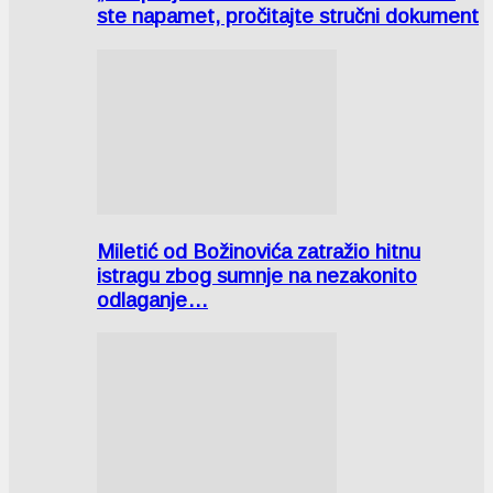
ste napamet, pročitajte stručni dokument
Miletić od Božinovića zatražio hitnu
istragu zbog sumnje na nezakonito
odlaganje…