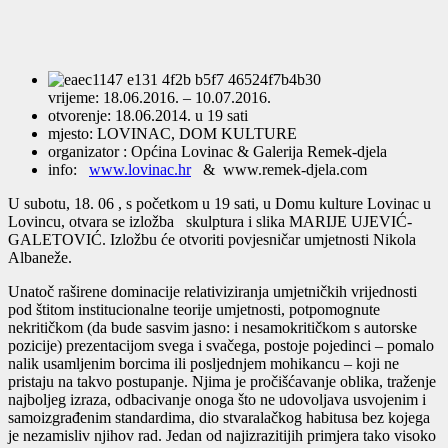
vrijeme: 18.06.2016. – 10.07.2016.
otvorenje: 18.06.2014. u 19 sati
mjesto: LOVINAC, DOM KULTURE
organizator : Općina Lovinac & Galerija Remek-djela
info:
www.lovinac.hr
& www.remek-djela.com
U subotu, 18. 06 , s početkom u 19 sati, u Domu kulture Lovinac u
Lovincu, otvara se izložba skulptura i slika MARIJE UJEVIĆ-
GALETOVIĆ. Izložbu će otvoriti povjesničar umjetnosti Nikola
Albaneže.
Unatoč raširene dominacije relativiziranja umjetničkih vrijednosti
pod štitom institucionalne teorije umjetnosti, potpomognute
nekritičkom (da bude sasvim jasno: i nesamokritičkom s autorske
pozicije) prezentacijom svega i svačega, postoje pojedinci – pomalo
nalik usamljenim borcima ili posljednjem mohikancu – koji ne
pristaju na takvo postupanje. Njima je pročišćavanje oblika, traženje
najboljeg izraza, odbacivanje onoga što ne udovoljava usvojenim i
samoizgrađenim standardima, dio stvaralačkog habitusa bez kojega
je nezamisliv njihov rad. Jedan od najizrazitijih primjera tako visoko