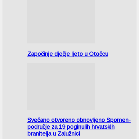
Započinje dječje ljeto u Otočcu
Svečano otvoreno obnovljeno Spomen-
područje za 19 poginulih hrvatskih
branitelja u Zalužnici