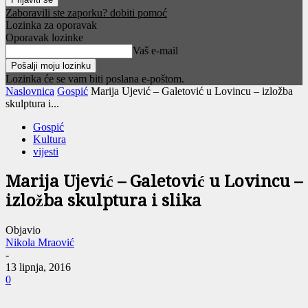
Zaboravili ste zaporku? dobiti pomoć
Lozinka za oporavak
Oporavak lozinke
Vaš e-mail
Lozinka će se vam biti poslana e-poštom.
Naslovnica
Gospić
Marija Ujević – Galetović u Lovincu – izložba
skulptura i...
Gospić
Kultura
vijesti
Marija Ujević – Galetović u Lovincu –
izložba skulptura i slika
Objavio
Nikola Mraović
-
13 lipnja, 2016
0