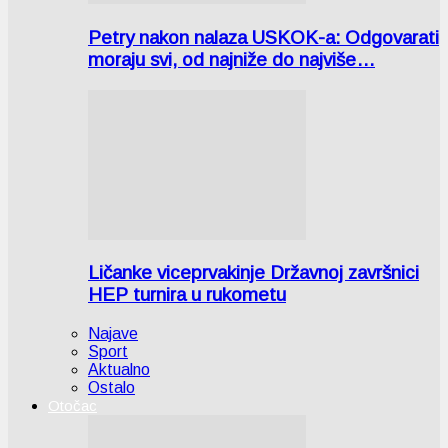
Petry nakon nalaza USKOK-a: Odgovarati
moraju svi, od najniže do najviše…
Ličanke viceprvakinje Državnoj završnici
HEP turnira u rukometu
Najave
Sport
Aktualno
Ostalo
Otočac