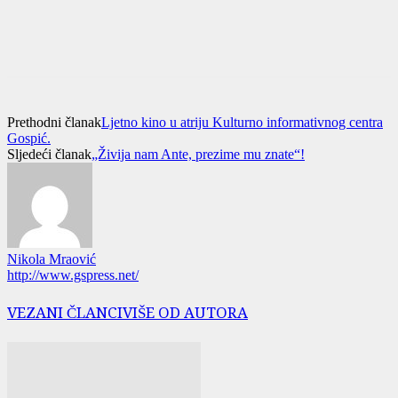
Prethodni članak
Ljetno kino u atriju Kulturno informativnog centra
Gospić.
Sljedeći članak
„Živija nam Ante, prezime mu znate“!
Nikola Mraović
http://www.gspress.net/
VEZANI ČLANCI
VIŠE OD AUTORA