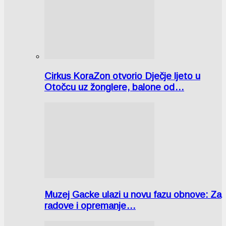
Cirkus KoraZon otvorio Dječje ljeto u
Otočcu uz žonglere, balone od…
Muzej Gacke ulazi u novu fazu obnove: Za
radove i opremanje…