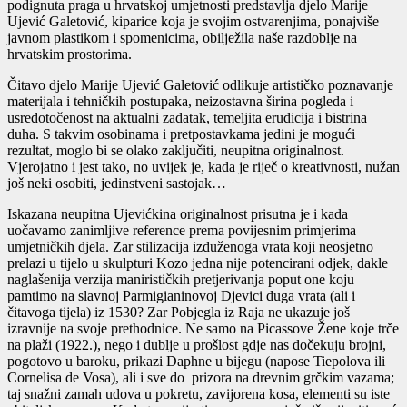
podignuta praga u hrvatskoj umjetnosti predstavlja djelo Marije
Ujević Galetović, kiparice koja je svojim ostvarenjima, ponajviše
javnom plastikom i spomenicima, obilježila naše razdoblje na
hrvatskim prostorima.
Čitavo djelo Marije Ujević Galetović odlikuje artističko poznavanje
materijala i tehničkih postupaka, neizostavna širina pogleda i
usredotočenost na aktualni zadatak, temeljita erudicija i bistrina
duha. S takvim osobinama i pretpostavkama jedini je mogući
rezultat, moglo bi se olako zaključiti, neupitna originalnost.
Vjerojatno i jest tako, no uvijek je, kada je riječ o kreativnosti, nužan
još neki osobiti, jedinstveni sastojak…
Iskazana neupitna Ujevićkina originalnost prisutna je i kada
uočavamo zanimljive reference prema povijesnim primjerima
umjetničkih djela. Zar stilizacija izduženoga vrata koji neosjetno
prelazi u tijelo u skulpturi Kozo jedna nije potencirani odjek, dakle
naglašenija verzija manirističkih pretjerivanja poput one koju
pamtimo na slavnoj Parmigianinovoj Djevici duga vrata (ali i
čitavoga tijela) iz 1530? Zar Pobjegla iz Raja ne ukazuje još
izravnije na svoje prethodnice. Ne samo na Picassove Žene koje trče
na plaži (1922.), nego i dublje u prošlost gdje nas dočekuju brojni,
pogotovo u baroku, prikazi Daphne u bijegu (napose Tiepolova ili
Cornelisa de Vosa), ali i sve do prizora na drevnim grčkim vazama;
taj snažni zamah udova u pokretu, zavijorena kosa, elementi su iste