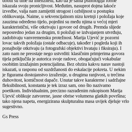
dobili su time na intenzitetu, kao da je sama psihologija forme
iskazala svoju pronicljivost. Međutim, nasuprot dojma lakoće
izvedbe, valja nam zamijetiti strogost i ozbiljnost u postupku
oblikovanja. Naime, u sekvencijalnom nizu kretnji i položaja koje
zauzima određeno tijelo, pojedini su među njima u većoj mjeri
karakteristični, više otkrivaju i govore od drugih. Premda slijede
neposredno jedan za drugim, ti položaji se izdvajanjem utvrđuju,
zadobivaju vanvremensku protežnost. Marija Ujević je pozorni
lovac takvih položaja (ostale odbacuje), također i pogleda koji ih
ponajbolje otkrivaju (a fotografski objektivi hvataju i fiksiraju). I
zato nam ne preostaje nego ustvrditi: klasičnim primjerima govora
tijela priključila je autorica svoje radove, obogaćujući vokabular
osobitim izražajnim potencijalima. Bez obzira kakvu narav nastoji
iskazati, u rasponu od suzdržanosti do eskalacije pokreta. U nekim
je figurama dostojanstvo izraženije, u drugima ranjivost, u trećima
duhovitost, komičnost dapače. Unutar takve karakterne i sadržajne
fleksibilnosti, konstanta je tek izraz sam, ono što nazivamo
poetikom. Individualnim, precizno razrađenim rukopisom Marija
Ujević oblikuje zatvorene, jasne obrise volumena glatkih površina;
tako njena napeta, energizirana skulpturalna masa uvijek djeluje vrlo
sugestivno.
Gs Press