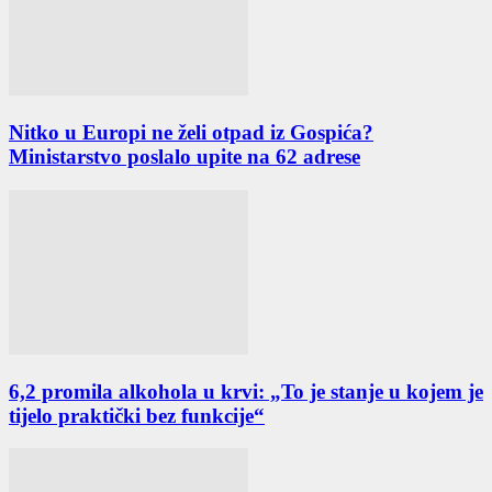
Nitko u Europi ne želi otpad iz Gospića?
Ministarstvo poslalo upite na 62 adrese
6,2 promila alkohola u krvi: „To je stanje u kojem je
tijelo praktički bez funkcije“