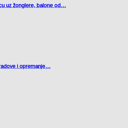
čcu uz žonglere, balone od…
 radove i opremanje…