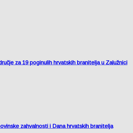
je za 19 poginulih hrvatskih branitelja u Zalužnici
inske zahvalnosti i Dana hrvatskih branitelja