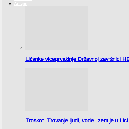
Gospić
Ličanke viceprvakinje Državnoj završnici H
Troskot: Trovanje ljudi, vode i zemlje u 