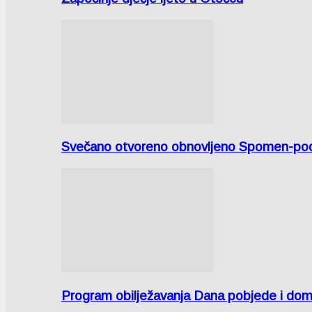
Svečano otvoreno obnovljeno Spomen-područ
Program obilježavanja Dana pobjede i domov