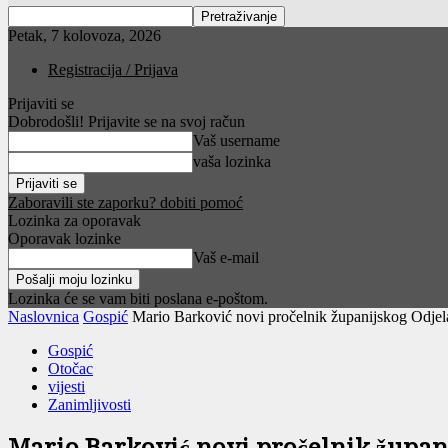
Petak, 7 kolovoza, 2026
Registracija / Prijava
Prijaviti se
Dobrodošli! Prijavite se na svoj račun
Vaš username
vaša lozinka
Zaboravili ste zaporku? dobiti pomoć
Lozinka za oporavak
Oporavak lozinke
Vaš e-mail
Lozinka će se vam biti poslana e-poštom.
Naslovnica
Gospić
Mario Barković novi pročelnik županijskog Odjela
Gospić
Otočac
vijesti
Zanimljivosti