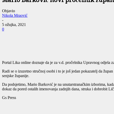
Mario Barković novi pročelnik župani
Objavio
Nikola Mraović
-
5 ožujka, 2021
0
Portal Lika online doznaje da je za v.d. pročelnika Upravnog odjela z
Radi se o izuzetno stručnoj osobi i to je još jedan pokazatelj da župa
senjske županije.
Da podsjetimo, Mario Barković je na unutarstranačkim izborima, kada 
dokaz da pored ostalih imenovanja zadnjih dana, struka i dobrobit Li
Gs Press