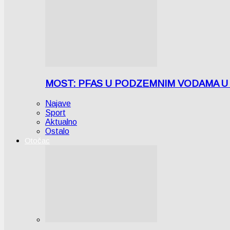
MOST: PFAS U PODZEMNIM VODAMA U LICI
Najave
Sport
Aktualno
Ostalo
Otočac