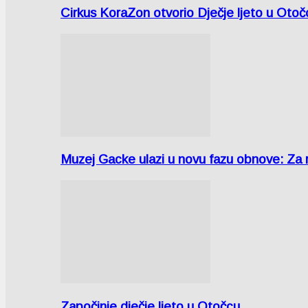
Cirkus KoraZon otvorio Dječje ljeto u Oto
Muzej Gacke ulazi u novu fazu obnove: Za
Započinje dječje ljeto u Otočcu