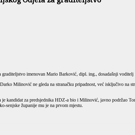
jskog Odjela za graditeljstvo
a graditeljstvo imenovan Mario Barković, dipl. ing., dosadašnji voditelj
n Darko Milinović ne gleda na stranačku pripadnost, već isključivo na s
je kandidat za predsjednika HDZ-a bio i Milinović, javno podržao Tomi
čko-senjske županije mu je na prvom mjestu.