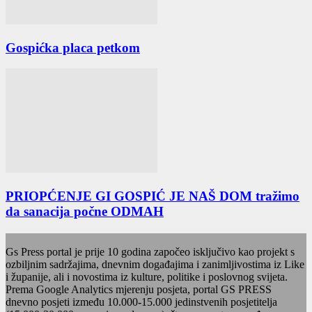
Gospićka placa petkom
PRIOPĆENJE GI GOSPIĆ JE NAŠ DOM tražimo
da sanacija počne ODMAH
Gs Press portal je prije 10 godina započeo isključivo kao projekt s
ozbiljnim sadržajima, dnevnim događajima i zanimljivostima iz Like
i županije, ali i novostima iz kulture, politike i poslovnog svijeta.
Prema Google Analytics mjerenju posjeta, portal GS PRESS
dnevno posjeti između 10.000-15.000 jedinstvenih posjetitelja