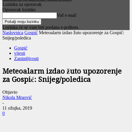
Lozinka za oporavak
Oporavak lozinke
Vaš e-mail
Lozinka će se vam biti poslana e-poštom.
Naslovnica
Gospić
Meteoalarm izdao žuto upozorenje za Gospić:
Snijeg/poledica
Gospić
vijesti
Zanimljivosti
Meteoalarm izdao žuto upozorenje
za Gospić: Snijeg/poledica
Objavio
Nikola Mraović
-
11 ožujka, 2019
0