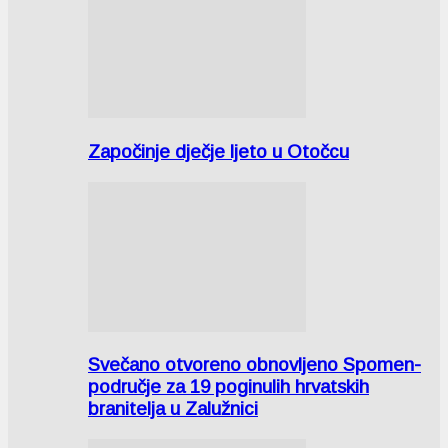
Započinje dječje ljeto u Otočcu
Svečano otvoreno obnovljeno Spomen-
područje za 19 poginulih hrvatskih
branitelja u Zalužnici