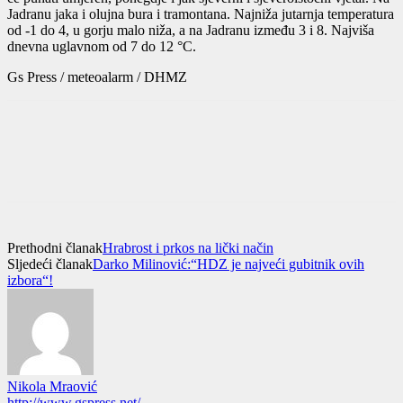
Jadranu jaka i olujna bura i tramontana. Najniža jutarnja temperatura
od -1 do 4, u gorju malo niža, a na Jadranu između 3 i 8. Najviša
dnevna uglavnom od 7 do 12 °C.
Gs Press / meteoalarm / DHMZ
Prethodni članak
Hrabrost i prkos na lički način
Sljedeći članak
Darko Milinović:“HDZ je najveći gubitnik ovih
izbora“!
Nikola Mraović
http://www.gspress.net/