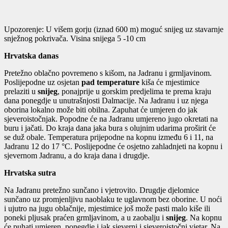
Upozorenje: U višem gorju (iznad 600 m) moguć snijeg uz stavarnje
snježnog pokrivača. Visina snijega 5 -10 cm
Hrvatska danas
Pretežno oblačno povremeno s kišom, na Jadranu i grmljavinom.
Poslijepodne uz osjetan
pad temperature
kiša će mjestimice
prelaziti u
snijeg
, ponajprije u gorskim predjelima te prema kraju
dana ponegdje u unutrašnjosti Dalmacije. Na Jadranu i uz njega
oborina lokalno može biti obilna. Zapuhat će umjeren do jak
sjeveroistočnjak. Popodne će na Jadranu umjereno jugo okretati na
buru i jačati. Do kraja dana jaka bura s olujnim udarima proširit će
se duž obale. Temperatura prijepodne na kopnu između 6 i 11, na
Jadranu 12 do 17 °C. Poslijepodne će osjetno zahladnjeti na kopnu i
sjevernom Jadranu, a do kraja dana i drugdje.
Hrvatska sutra
Na Jadranu pretežno sunčano i vjetrovito. Drugdje djelomice
sunčano uz promjenljivu naoblaku te uglavnom bez oborine. U noći
i ujutro na jugu oblačnije, mjestimice još može pasti malo kiše ili
poneki pljusak praćen grmljavinom, a u zaobalju i
snijeg
. Na kopnu
će puhati umjeren, ponegdje i jak sjeverni i sjeveroistočni vjetar. Na