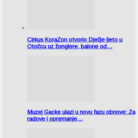
Cirkus KoraZon otvorio Dječje ljeto u
Otočcu uz žonglere, balone od…
Muzej Gacke ulazi u novu fazu obnove: Za
radove i opremanje…