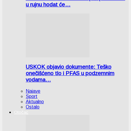
u rujnu hodat će…
USKOK objavio dokumente: Teško
onečišćeno tlo i PFAS u podzemnim
vodama…
Najave
Sport
Aktualno
Ostalo
Otočac