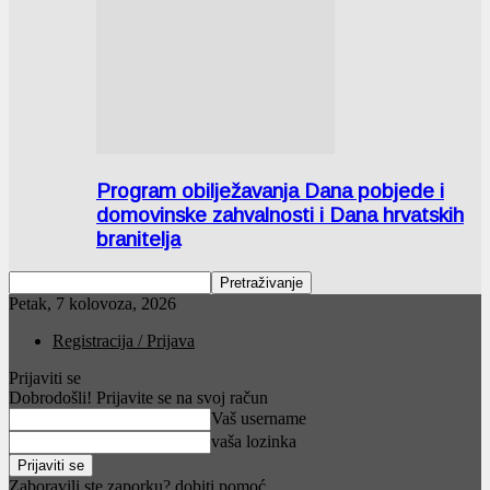
Program obilježavanja Dana pobjede i
domovinske zahvalnosti i Dana hrvatskih
branitelja
Petak, 7 kolovoza, 2026
Registracija / Prijava
Prijaviti se
Dobrodošli! Prijavite se na svoj račun
Vaš username
vaša lozinka
Zaboravili ste zaporku? dobiti pomoć