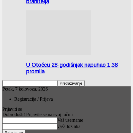
branitelja
U Otočcu 28-godišnjak napuhao 1,38
promila
Petak, 7 kolovoza, 2026
Registracija / Prijava
Prijaviti se
Dobrodošli! Prijavite se na svoj račun
Vaš username
vaša lozinka