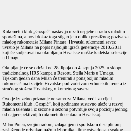
Rukometni klub „Gospić“ nastavlja nizati uspjehe u radu s mladim
sportašima, a novi dokaz toga stigao je u obliku prestižnog poziva za
mladog rukometaša Milana Pintara. Hrvatski rukometni savez
uvrstio je Milana na popis najboljih igrača generacije 2010./2011.
koji će sudjelovati na okupljanju Hrvatske muške kadetske selekcije
u Umagu.
Okupljanje će se održati od 28. lipnja do 4. srpnja 2025. u sklopu
tradicionalnog HRS kampa u Resortu Stella Maris u Umagu.
Tijekom tjedan dana Milan će trenirati s ponajboljim mladim
rukometašima iz cijele Hrvatske pod vodstvom vrhunskih trenera iz
stručnog stožera Hrvatskog rukometnog saveza.
Ovo je izuzetno priznanje ne samo za Milana, već i za cijeli
Rukometni klub „Gospić“, koji godinama sustavno ulaže u razvoj
mladih talenata i iz sezone u sezonu potvrđuje svoju poziciju jednog
od najperspektivnijih rukometnih centara u Hrvatskoj.
Milan Pintar, svojim radom, zalaganjem i sportskom disciplinom,
zasluženo je privukao pažnju izbornika i time ostvario san svakog