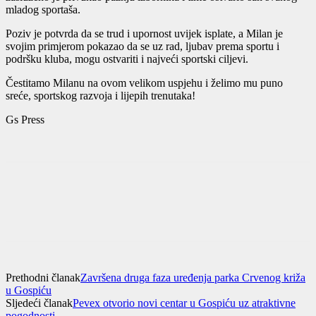
mladog sportaša.
Poziv je potvrda da se trud i upornost uvijek isplate, a Milan je
svojim primjerom pokazao da se uz rad, ljubav prema sportu i
podršku kluba, mogu ostvariti i najveći sportski ciljevi.
Čestitamo Milanu na ovom velikom uspjehu i želimo mu puno
sreće, sportskog razvoja i lijepih trenutaka!
Gs Press
Prethodni članak
Završena druga faza uređenja parka Crvenog križa
u Gospiću
Sljedeći članak
Pevex otvorio novi centar u Gospiću uz atraktivne
pogodnosti