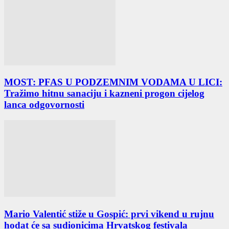
MOST: PFAS U PODZEMNIM VODAMA U LICI:
Tražimo hitnu sanaciju i kazneni progon cijelog
lanca odgovornosti
Mario Valentić stiže u Gospić: prvi vikend u rujnu
hodat će sa sudionicima Hrvatskog festivala