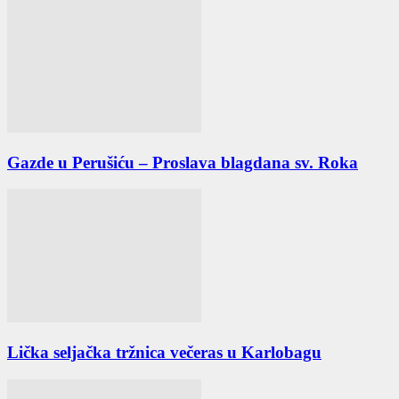
Gazde u Perušiću – Proslava blagdana sv. Roka
Lička seljačka tržnica večeras u Karlobagu