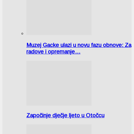
Muzej Gacke ulazi u novu fazu obnove: Za
radove i opremanje…
Započinje dječje ljeto u Otočcu