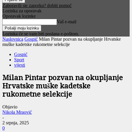
Zaboravili ste zaporku? dobiti pomoć
Lozinka za oporavak
Oporavak lozinke
Vaš e-mail
Lozinka će se vam biti poslana e-poštom.
Naslovnica
Gospić
Milan Pintar pozvan na okupljanje Hrvatske
muške kadetske rukometne selekcije
Gospić
Sport
vijesti
Milan Pintar pozvan na okupljanje
Hrvatske muške kadetske
rukometne selekcije
Objavio
Nikola Mraović
-
2 srpnja, 2025
0