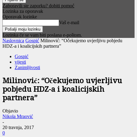
Zaboravili ste zaporku? dobiti pomoć
Lozinka za oporavak
Oporavak lozinke
Vaš e-mail
Lozinka će se vam biti poslana e-poštom.
Naslovnica
Gospić
Milinović: “Očekujemo uvjerljivu pobjedu
HDZ-a i koalicijskih partnera”
Gospić
vijesti
Zanimljivosti
Milinović: “Očekujemo uvjerljivu
pobjedu HDZ-a i koalicijskih
partnera”
Objavio
Nikola Mraović
-
20 travnja, 2017
0