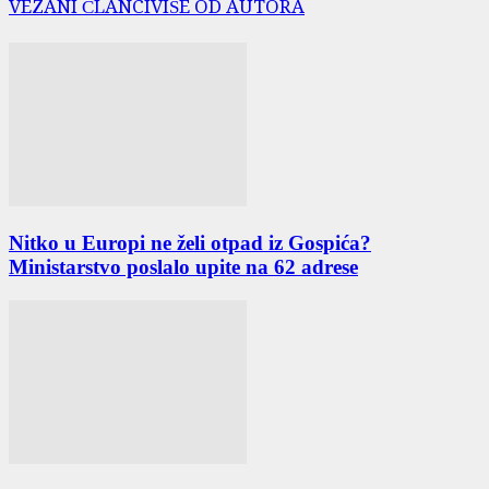
VEZANI ČLANCI
VIŠE OD AUTORA
Nitko u Europi ne želi otpad iz Gospića?
Ministarstvo poslalo upite na 62 adrese