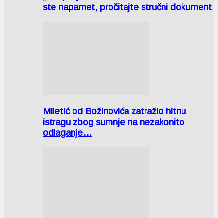
ste napamet, pročitajte stručni dokument
Miletić od Božinovića zatražio hitnu
istragu zbog sumnje na nezakonito
odlaganje…