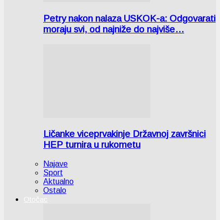
Petry nakon nalaza USKOK-a: Odgovarati
moraju svi, od najniže do najviše…
Ličanke viceprvakinje Državnoj završnici
HEP turnira u rukometu
Najave
Sport
Aktualno
Ostalo
Otočac