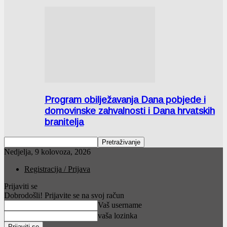
Program obilježavanja Dana pobjede i
domovinske zahvalnosti i Dana hrvatskih
branitelja
Nedjelja, 9 kolovoza, 2026
Registracija / Prijava
Prijaviti se
Dobrodošli! Prijavite se na svoj račun
Vaš username
vaša lozinka