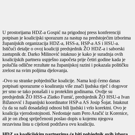
U prostorijama HDZ-a Gospić na prigodnoj press konferenciji
potpisan je koalicijski sporazum za nastup na predstojećim izborima
županijskih organizacija HDZ-a, HSS-a, HSP-a AS i HSU-a.
Ističući detalje o ovoj koaliciji predsjednik ŽO HDZ-a i saborski
zastupnik dr. Darko Milinović istaknuo je kako je suradnja ovih
koalicijskih partnera uspješno započeta prije četiri godine kada je
polučila odlične rezultate na županijskoj razini i pokazala političku
zrelost na svim poljima djelovanja.
-Ovo su stranke pobjedničke koalicije. Nama koji ćemo danas
potpisati sporazume o koaliranju više znači ljudska riječ i dogovor
jer smo se tako ponašali i u proteklim godinama. Ovdje su
predsjednik ŽO HSS-a Zlatko Fumić, predsjednik ŽO HSU-a Ivan
Bižanović i županijski koordinator HSP-a AS Josip Šojat. Istaknut
ću da su naši dosadašnji odnosi bili ljudski i vrlo korektni. Ovo je
koalicija vjerodostojnosti. Nedostaje nam Pero Aračić iz Korenice,
ali je on zbog spriječenosti poslao dopis u kojemu njegova
nezavisna lista u cijelosti podržava ovu koaliciju.
HDZ sa koalicijskim partnerima će biti pobjednik ovih izbora