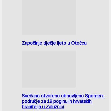
Započinje dječje ljeto u Otočcu
Svečano otvoreno obnovljeno Spomen-
područje za 19 poginulih hrvatskih
branitelja u Zalužnici