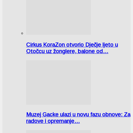
Cirkus KoraZon otvorio Dječje ljeto u
Otočcu uz žonglere, balone od…
Muzej Gacke ulazi u novu fazu obnove: Za
radove i opremanje…