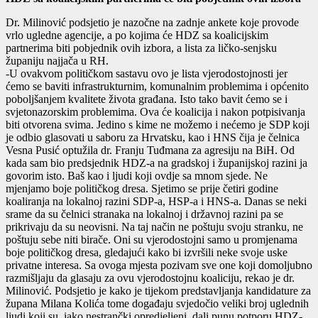
Dr. Milinović podsjetio je nazočne na zadnje ankete koje provode
vrlo ugledne agencije, a po kojima će HDZ sa koalicijskim
partnerima biti pobjednik ovih izbora, a lista za ličko-senjsku
županiju najjača u RH.
-U ovakvom političkom sastavu ovo je lista vjerodostojnosti jer
ćemo se baviti infrastrukturnim, komunalnim problemima i općenito
poboljšanjem kvalitete života građana. Isto tako bavit ćemo se i
svjetonazorskim problemima. Ova će koalicija i nakon potpisivanja
biti otvorena svima. Jedino s kime ne možemo i nećemo je SDP koji
je odbio glasovati u saboru za Hrvatsku, kao i HNS čija je čelnica
Vesna Pusić optužila dr. Franju Tuđmana za agresiju na BiH. Od
kada sam bio predsjednik HDZ-a na gradskoj i županijskoj razini ja
govorim isto. Baš kao i ljudi koji ovdje sa mnom sjede. Ne
mjenjamo boje političkog dresa. Sjetimo se prije četiri godine
koaliranja na lokalnoj razini SDP-a, HSP-a i HNS-a. Danas se neki
srame da su čelnici stranaka na lokalnoj i državnoj razini pa se
prikrivaju da su neovisni. Na taj način ne poštuju svoju stranku, ne
poštuju sebe niti birače. Oni su vjerodostojni samo u promjenama
boje političkog dresa, gledajući kako bi izvršili neke svoje uske
privatne interesa. Sa ovoga mjesta pozivam sve one koji domoljubno
razmišljaju da glasaju za ovu vjerodostojnu koaliciju, rekao je dr.
Milinović. Podsjetio je kako je tijekom predstavljanja kandidature za
župana Milana Kolića tome događaju svjedočio veliki broj uglednih
ljudi koji su, iako nestrančki opredjeljeni, dali punu potporu HDZ-