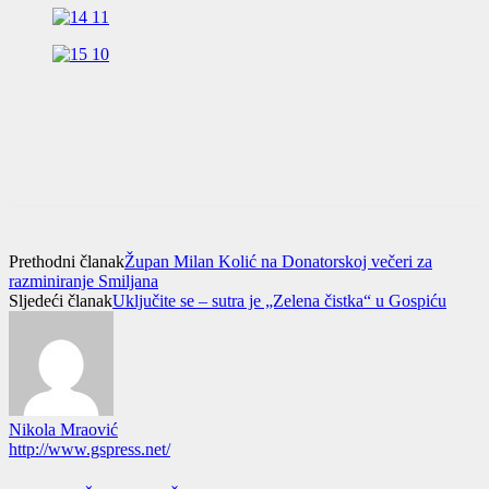
Prethodni članak
Župan Milan Kolić na Donatorskoj večeri za
razminiranje Smiljana
Sljedeći članak
Uključite se – sutra je „Zelena čistka“ u Gospiću
Nikola Mraović
http://www.gspress.net/