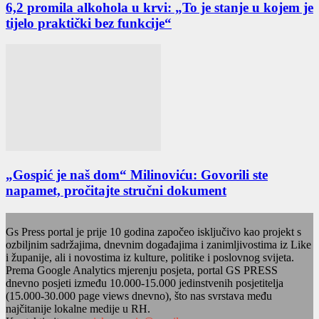
6,2 promila alkohola u krvi: „To je stanje u kojem je
tijelo praktički bez funkcije“
„Gospić je naš dom“ Milinoviću: Govorili ste
napamet, pročitajte stručni dokument
Gs Press portal je prije 10 godina započeo isključivo kao projekt s
ozbiljnim sadržajima, dnevnim događajima i zanimljivostima iz Like
i županije, ali i novostima iz kulture, politike i poslovnog svijeta.
Prema Google Analytics mjerenju posjeta, portal GS PRESS
dnevno posjeti između 10.000-15.000 jedinstvenih posjetitelja
(15.000-30.000 page views dnevno), što nas svrstava među
najčitanije lokalne medije u RH.