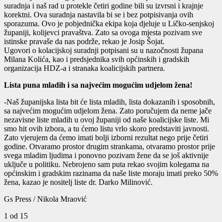
suradnja i naš rad u protekle četiri godine bili su izvrsni i krajnje
korektni. Ova suradnja nastavila bi se i bez potpisivanja ovih
sporazuma. Ovo je pobjednička ekipa koja djeluje u Ličko-senjskoj
županiji, kolijevci pravaštva. Zato sa ovoga mjesta pozivam sve
istinske pravaše da nas podrže, rekao je Josip Šojat.
Ugovori o kolacijskoj suradnji potpisani su u nazočnosti župana
Milana Kolića, kao i predsjednika svih općinskih i gradskih
organizacija HDZ-a i stranaka koalicijskih partnera.
Lista puna mladih i sa najvećim mogućim udjelom žena!
-Naš županijska lista bit će lista mladih, lista dokazanih i sposobnih,
sa najvećim mogućim udjelom žena. Zato poručujem da neme jače
nezavisne liste mladih u ovoj županiji od naše koalicijske liste. Mi
smo hit ovih izbora, a tu ćemo listu vrlo skoro predstaviti javnosti.
Zato vjerujem da ćemo imati bolji izborni rezultat nego prije četiri
godine. Otvaramo prostor drugim strankama, otvaramo prostor prije
svega mladim ljudima i ponovno pozivam žene da se još aktivnije
uključe u politiku. Nebrojeno sam puta rekao svojim kolegama na
općinskim i gradskim razinama da naše liste moraju imati preko 50%
žena, kazao je nositelj liste dr. Darko Milinović.
Gs Press / Nikola Mraović
1
od 15