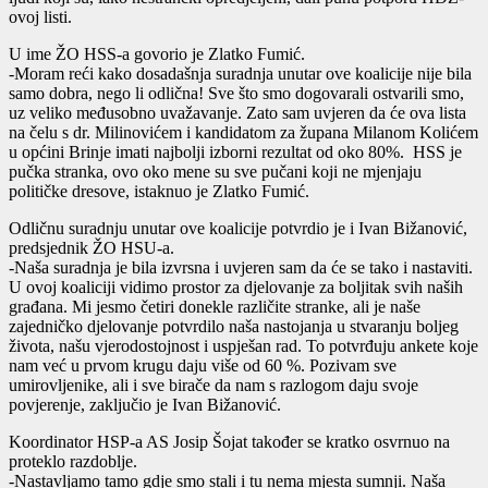
ovoj listi.
U ime ŽO HSS-a govorio je Zlatko Fumić.
-Moram reći kako dosadašnja suradnja unutar ove koalicije nije bila
samo dobra, nego li odlična! Sve što smo dogovarali ostvarili smo,
uz veliko međusobno uvažavanje. Zato sam uvjeren da će ova lista
na čelu s dr. Milinovićem i kandidatom za župana Milanom Kolićem
u općini Brinje imati najbolji izborni rezultat od oko 80%. HSS je
pučka stranka, ovo oko mene su sve pučani koji ne mjenjaju
političke dresove, istaknuo je Zlatko Fumić.
Odličnu suradnju unutar ove koalicije potvrdio je i Ivan Bižanović,
predsjednik ŽO HSU-a.
-Naša suradnja je bila izvrsna i uvjeren sam da će se tako i nastaviti.
U ovoj koaliciji vidimo prostor za djelovanje za boljitak svih naših
građana. Mi jesmo četiri donekle različite stranke, ali je naše
zajedničko djelovanje potvrdilo naša nastojanja u stvaranju boljeg
života, našu vjerodostojnost i uspješan rad. To potvrđuju ankete koje
nam već u prvom krugu daju više od 60 %. Pozivam sve
umirovljenike, ali i sve birače da nam s razlogom daju svoje
povjerenje, zaključio je Ivan Bižanović.
Koordinator HSP-a AS Josip Šojat također se kratko osvrnuo na
proteklo razdoblje.
-Nastavljamo tamo gdje smo stali i tu nema mjesta sumnji. Naša