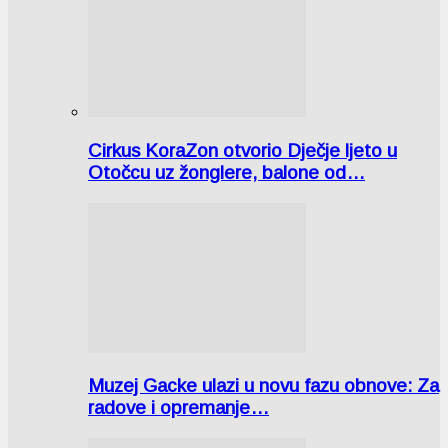
Cirkus KoraZon otvorio Dječje ljeto u
Otočcu uz žonglere, balone od…
Muzej Gacke ulazi u novu fazu obnove: Za
radove i opremanje…