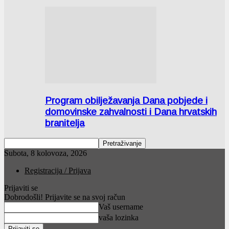
Program obilježavanja Dana pobjede i
domovinske zahvalnosti i Dana hrvatskih
branitelja
Subota, 8 kolovoza, 2026
Registracija / Prijava
Prijaviti se
Dobrodošli! Prijavite se na svoj račun
Vaš username
vaša lozinka