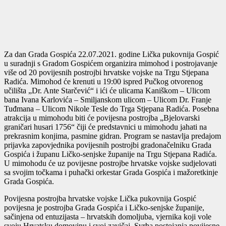
Za dan Grada Gospića 22.07.2021. godine Lička pukovnija Gospić
u suradnji s Gradom Gospićem organizira mimohod i postrojavanje
više od 20 povijesnih postrojbi hrvatske vojske na Trgu Stjepana
Radića. Mimohod će krenuti u 19:00 ispred Pučkog otvorenog
učilišta „Dr. Ante Starčević“ i ići će ulicama Kaniškom – Ulicom
bana Ivana Karlovića – Smiljanskom ulicom – Ulicom Dr. Franje
Tuđmana – Ulicom Nikole Tesle do Trga Stjepana Radića. Posebna
atrakcija u mimohodu biti će povijesna postrojba „Bjelovarski
graničari husari 1756“ čiji će predstavnici u mimohodu jahati na
prekrasnim konjima, pasmine gidran. Program se nastavlja predajom
prijavka zapovjednika povijesnih postrojbi gradonačelniku Grada
Gospića i županu Ličko-senjske županije na Trgu Stjepana Radića.
U mimohodu će uz povijesne postrojbe hrvatske vojske sudjelovati
sa svojim točkama i puhački orkestar Grada Gospića i mažoretkinje
Grada Gospića.
Povijesna postrojba hrvatske vojske Lička pukovnija Gospić
povijesna je postrojba Grada Gospića i Ličko-senjske županije,
sačinjena od entuzijasta – hrvatskih domoljuba, vjernika koji vole
svoju Hrvatsku domovinu i svoj zavičaj. Svrha postojanja povijesne