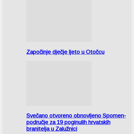
Započinje dječje ljeto u Otočcu
Svečano otvoreno obnovljeno Spomen-
područje za 19 poginulih hrvatskih
branitelja u Zalužnici