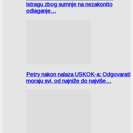
istragu zbog sumnje na nezakonito
odlaganje…
Petry nakon nalaza USKOK-a: Odgovarati
moraju svi, od najniže do najviše…