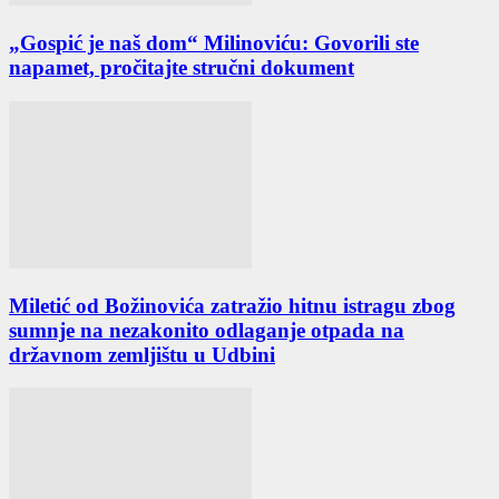
„Gospić je naš dom“ Milinoviću: Govorili ste
napamet, pročitajte stručni dokument
Miletić od Božinovića zatražio hitnu istragu zbog
sumnje na nezakonito odlaganje otpada na
državnom zemljištu u Udbini