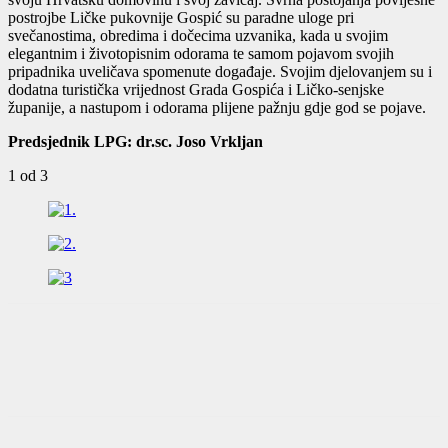
postrojbe Ličke pukovnije Gospić su paradne uloge pri
svečanostima, obredima i dočecima uzvanika, kada u svojim
elegantnim i životopisnim odorama te samom pojavom svojih
pripadnika uveličava spomenute događaje. Svojim djelovanjem su i
dodatna turistička vrijednost Grada Gospića i Ličko-senjske
županije, a nastupom i odorama plijene pažnju gdje god se pojave.
Predsjednik LPG:
dr.sc. Joso Vrkljan
1
od 3