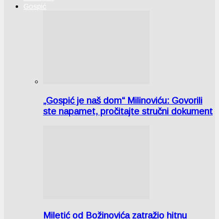
Gospić
„Gospić je naš dom“ Milinoviću: Govorili
ste napamet, pročitajte stručni dokument
Miletić od Božinovića zatražio hitnu