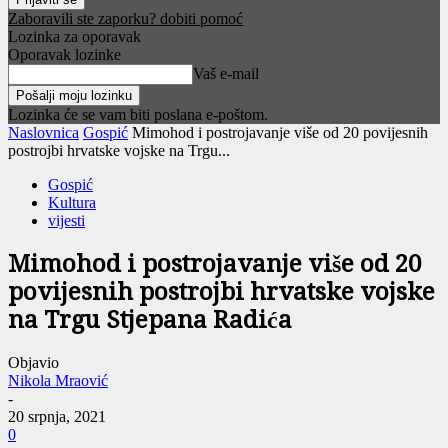
Zaboravili ste zaporku? dobiti pomoć
Lozinka za oporavak
Oporavak lozinke
Vaš e-mail
Lozinka će se vam biti poslana e-poštom.
Naslovnica
Gospić
Mimohod i postrojavanje više od 20 povijesnih
postrojbi hrvatske vojske na Trgu...
Gospić
Kultura
vijesti
Mimohod i postrojavanje više od 20
povijesnih postrojbi hrvatske vojske
na Trgu Stjepana Radića
Objavio
Nikola Mraović
-
20 srpnja, 2021
0