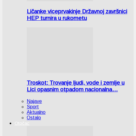
Ličanke viceprvakinje Državnoj završnici
HEP turnira u rukometu
Troskot: Trovanje ljudi, vode i zemlje u
Lici opasnim otpadom nacionalna…
Najave
Sport
Aktualno
Ostalo
Otočac