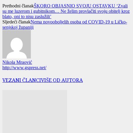
Prethodni članak
ŠKORO OBJASNIO SVOJU OSTAVKU ‘Zvali
su me luzerom i gubitnikom… Ne želim provlačiti svoju obitelj kroz
blato, oni to nisu zaslužili’
Sljedeći članak
Nema novooboljelih osoba od COVID-19 u Ličko-
senjskoj županiji
Nikola Mraović
http://www.gspress.net/
VEZANI ČLANCI
VIŠE OD AUTORA