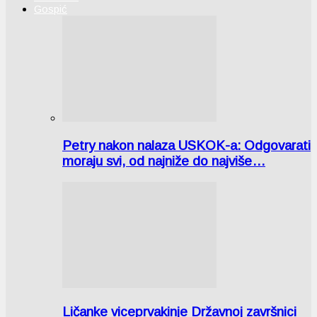
Gospić
Petry nakon nalaza USKOK-a: Odgovarati
moraju svi, od najniže do najviše…
Ličanke viceprvakinje Državnoj završnici