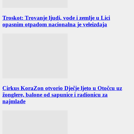
Troskot: Trovanje ljudi, vode i zemlje u Lici
opasnim otpadom nacionalna je veleizdaja
Cirkus KoraZon otvorio Dječje ljeto u Otočcu uz
žonglere, balone od sapunice i radionicu za
najmlađe