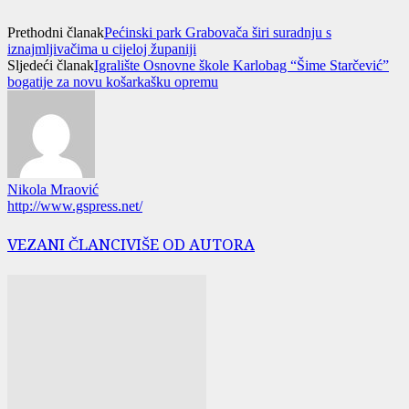
Prethodni članak
Pećinski park Grabovača širi suradnju s
iznajmljivačima u cijeloj županiji
Sljedeći članak
Igralište Osnovne škole Karlobag “Šime Starčević”
bogatije za novu košarkašku opremu
Nikola Mraović
http://www.gspress.net/
VEZANI ČLANCI
VIŠE OD AUTORA