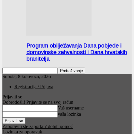
Program obilježavanja Dana pobjede i
domovinske zahvalnosti i Dana hrvatskih
branitelja
Subota, 8 kolovoza, 2026
Registracija / Prijava
Prijaviti se
Dobrodošli! Prijavite se na svoj račun
Vaš username
vaša lozinka
Zaboravili ste zaporku? dobiti pomoć
Lozinka za oporavak