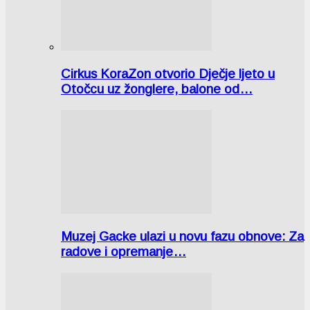
Cirkus KoraZon otvorio Dječje ljeto u
Otočcu uz žonglere, balone od…
Muzej Gacke ulazi u novu fazu obnove: Za
radove i opremanje…