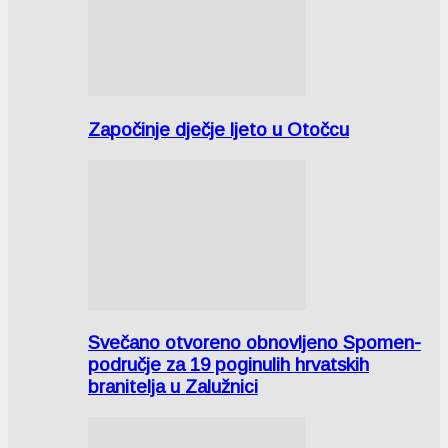
Započinje dječje ljeto u Otočcu
Svečano otvoreno obnovljeno Spomen-
područje za 19 poginulih hrvatskih
branitelja u Zalužnici