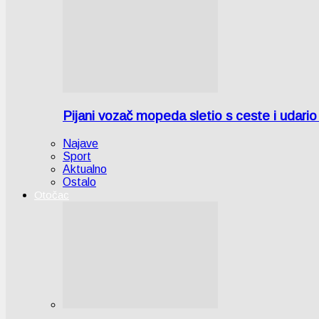
Pijani vozač mopeda sletio s ceste i udari
Najave
Sport
Aktualno
Ostalo
Otočac