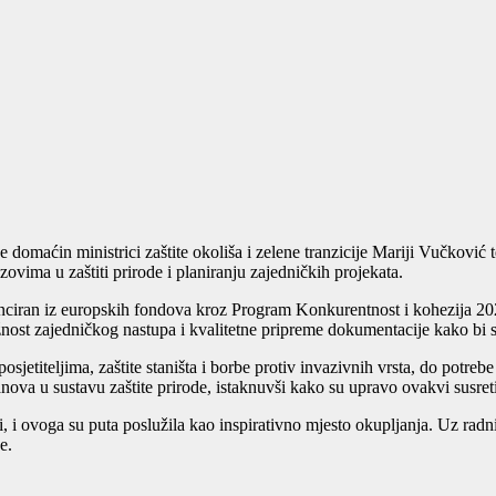
domaćin ministrici zaštite okoliša i zelene tranzicije Mariji Vučković 
ovima u zaštiti prirode i planiranju zajedničkih projekata.
nanciran iz europskih fondova kroz Program Konkurentnost i kohezija 202
žnost zajedničkog nastupa i kvalitetne pripreme dokumentacije kako bi s
osjetiteljima, zaštite staništa i borbe protiv invazivnih vrsta, do potre
ova u sustavu zaštite prirode, istaknuvši kako su upravo ovakvi susreti
, i ovoga su puta poslužila kao inspirativno mjesto okupljanja. Uz radni 
e.