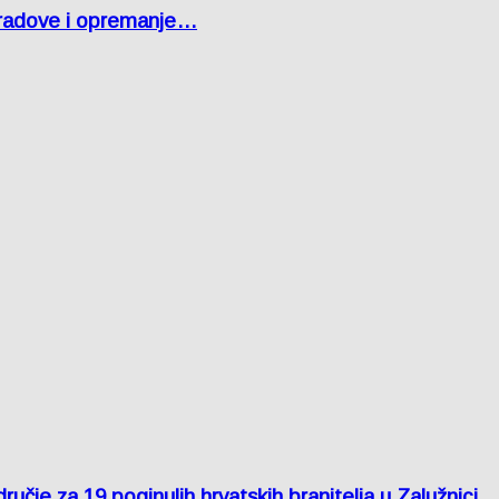
 radove i opremanje…
je za 19 poginulih hrvatskih branitelja u Zalužnici