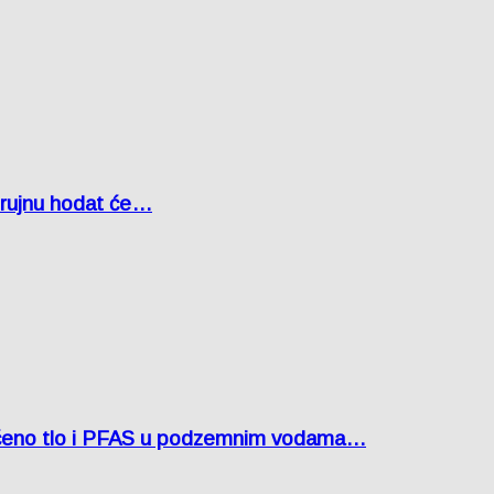
u rujnu hodat će…
ćeno tlo i PFAS u podzemnim vodama…