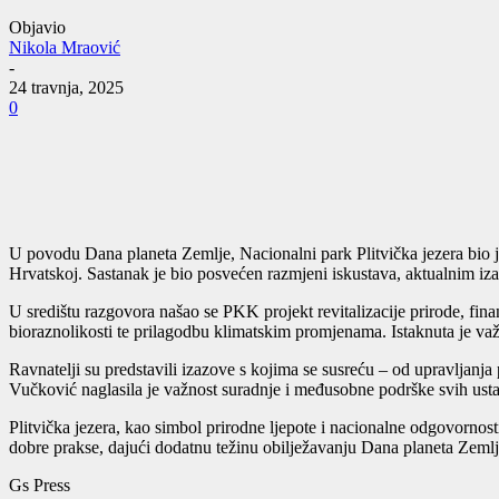
Objavio
Nikola Mraović
-
24 travnja, 2025
0
U povodu Dana planeta Zemlje, Nacionalni park Plitvička jezera bio je 
Hrvatskoj. Sastanak je bio posvećen razmjeni iskustava, aktualnim izaz
U središtu razgovora našao se PKK projekt revitalizacije prirode, fi
bioraznolikosti te prilagodbu klimatskim promjenama. Istaknuta je va
Ravnatelji su predstavili izazove s kojima se susreću – od upravljanja p
Vučković naglasila je važnost suradnje i međusobne podrške svih ustan
Plitvička jezera, kao simbol prirodne ljepote i nacionalne odgovornosti
dobre prakse, dajući dodatnu težinu obilježavanju Dana planeta Zemlj
Gs Press