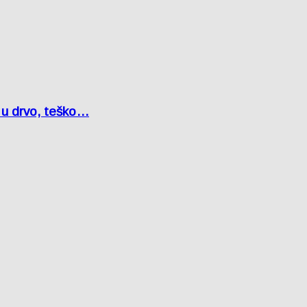
o u drvo, teško…