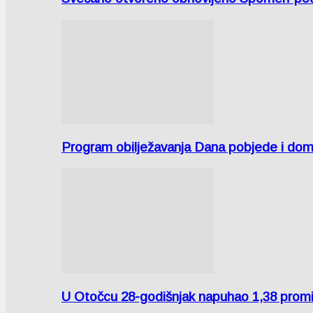
Program obilježavanja Dana pobjede i domov
U Otočcu 28-godišnjak napuhao 1,38 promi