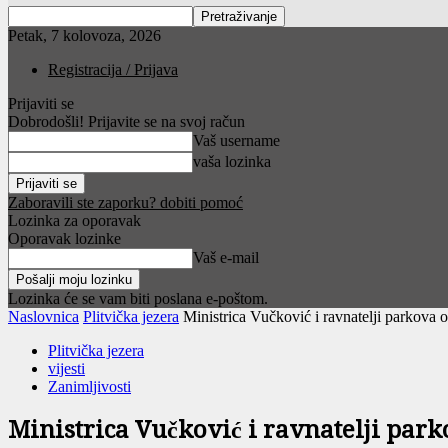
Petak, 7 kolovoza, 2026
Registracija / Prijava
Prijaviti se
Dobrodošli! Prijavite se na svoj račun
Vaš username
vaša lozinka
Zaboravili ste zaporku? dobiti pomoć
Lozinka za oporavak
Oporavak lozinke
Vaš e-mail
Lozinka će se vam biti poslana e-poštom.
Naslovnica
Plitvička jezera
Ministrica Vučković i ravnatelji parkova o
Plitvička jezera
vijesti
Zanimljivosti
Ministrica Vučković i ravnatelji park