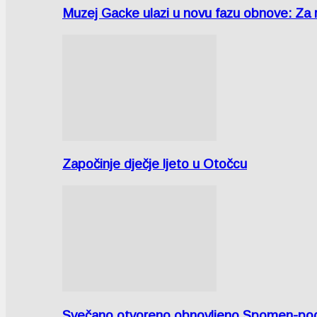
Muzej Gacke ulazi u novu fazu obnove: Za
Započinje dječje ljeto u Otočcu
Svečano otvoreno obnovljeno Spomen-područ