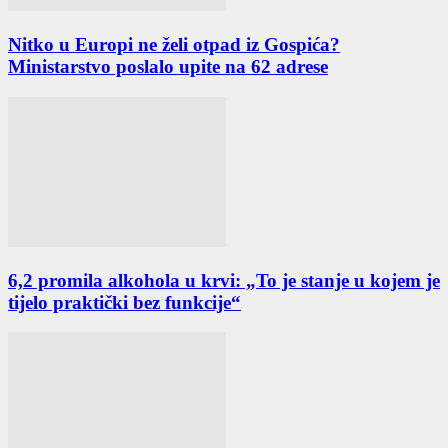
Nitko u Europi ne želi otpad iz Gospića?
Ministarstvo poslalo upite na 62 adrese
6,2 promila alkohola u krvi: „To je stanje u kojem je
tijelo praktički bez funkcije“