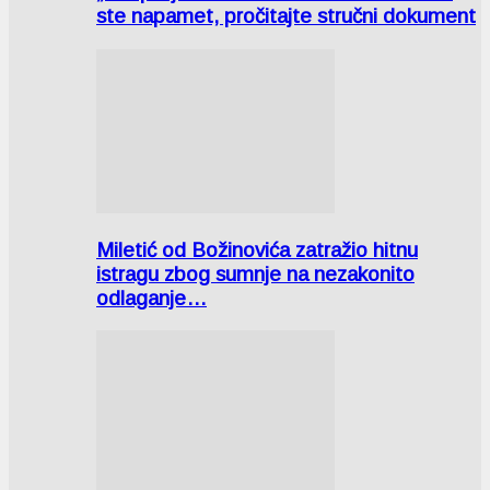
ste napamet, pročitajte stručni dokument
Miletić od Božinovića zatražio hitnu
istragu zbog sumnje na nezakonito
odlaganje…