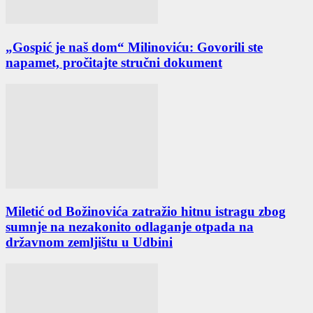
„Gospić je naš dom“ Milinoviću: Govorili ste
napamet, pročitajte stručni dokument
Miletić od Božinovića zatražio hitnu istragu zbog
sumnje na nezakonito odlaganje otpada na
državnom zemljištu u Udbini