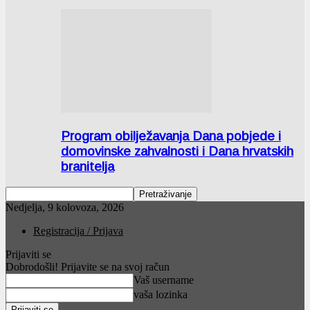
Program obilježavanja Dana pobjede i
domovinske zahvalnosti i Dana hrvatskih
branitelja
Nedjelja, 9 kolovoza, 2026
Registracija / Prijava
Prijaviti se
Dobrodošli! Prijavite se na svoj račun
Vaš username
vaša lozinka