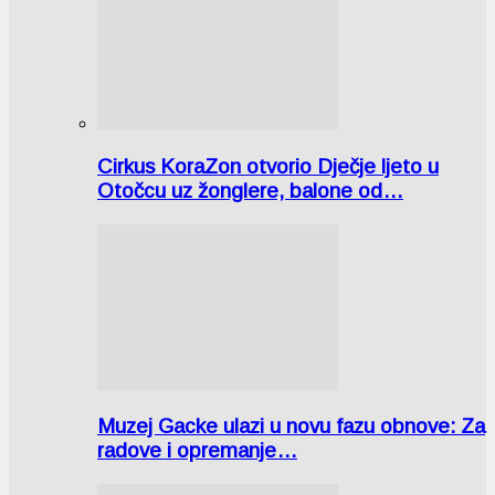
Cirkus KoraZon otvorio Dječje ljeto u
Otočcu uz žonglere, balone od…
Muzej Gacke ulazi u novu fazu obnove: Za
radove i opremanje…