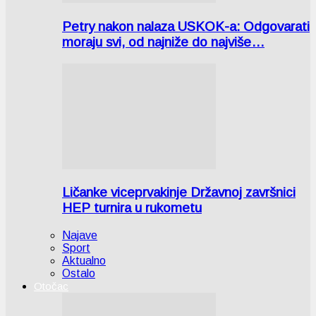
Petry nakon nalaza USKOK-a: Odgovarati
moraju svi, od najniže do najviše…
Ličanke viceprvakinje Državnoj završnici
HEP turnira u rukometu
Najave
Sport
Aktualno
Ostalo
Otočac