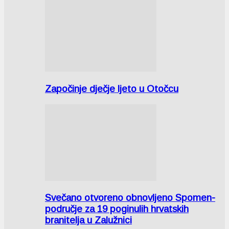
Započinje dječje ljeto u Otočcu
Svečano otvoreno obnovljeno Spomen-
područje za 19 poginulih hrvatskih
branitelja u Zalužnici