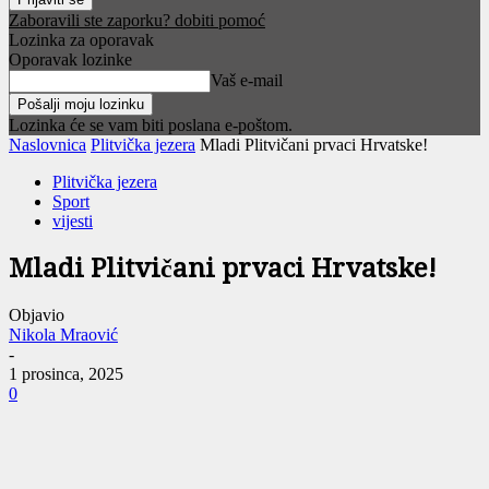
Zaboravili ste zaporku? dobiti pomoć
Lozinka za oporavak
Oporavak lozinke
Vaš e-mail
Lozinka će se vam biti poslana e-poštom.
Naslovnica
Plitvička jezera
Mladi Plitvičani prvaci Hrvatske!
Plitvička jezera
Sport
vijesti
Mladi Plitvičani prvaci Hrvatske!
Objavio
Nikola Mraović
-
1 prosinca, 2025
0