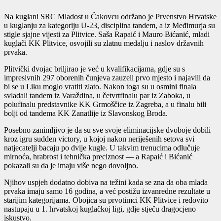
Na kuglani SRC Mladost u Čakovcu održano je Prvenstvo Hrvatske
u kuglanju za kategoriju U-23, disciplina tandem, a iz Međimurja su
stigle sjajne vijesti za Plitvice. Saša Rapaić i Mauro Bićanić, mladi
kuglači KK Plitvice, osvojili su zlatnu medalju i naslov državnih
prvaka.
Plitvički dvojac briljirao je već u kvalifikacijama, gdje su s
impresivnih 297 oborenih čunjeva zauzeli prvo mjesto i najavili da
bi se u Liku moglo vratiti zlato. Nakon toga su u osmini finala
svladali tandem iz Varaždina, u četvrtfinalu par iz Zaboka, u
polufinalu predstavnike KK Grmoščice iz Zagreba, a u finalu bili
bolji od tandema KK Zanatlije iz Slavonskog Broda.
Posebno zanimljivo je da su sve svoje eliminacijske dvoboje dobili
kroz igru sudden victory, u kojoj nakon neriješenih setova svi
natjecatelji bacaju po dvije kugle. U takvim trenucima odlučuje
mirnoća, hrabrost i tehnička preciznost — a Rapaić i Bićanić
pokazali su da je imaju više nego dovoljno.
Njihov uspjeh dodatno dobiva na težini kada se zna da oba mlada
prvaka imaju samo 16 godina, a već postižu izvanredne rezultate u
starijim kategorijama. Obojica su prvotimci KK Plitvice i redovito
nastupaju u 1. hrvatskoj kuglačkoj ligi, gdje stječu dragocjeno
iskustvo.