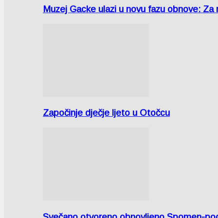
Muzej Gacke ulazi u novu fazu obnove: Za
Započinje dječje ljeto u Otočcu
Svečano otvoreno obnovljeno Spomen-područ