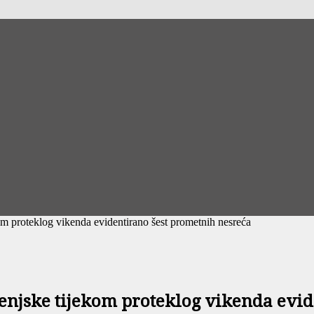
om proteklog vikenda evidentirano šest prometnih nesreća
senjske tijekom proteklog vikenda evi