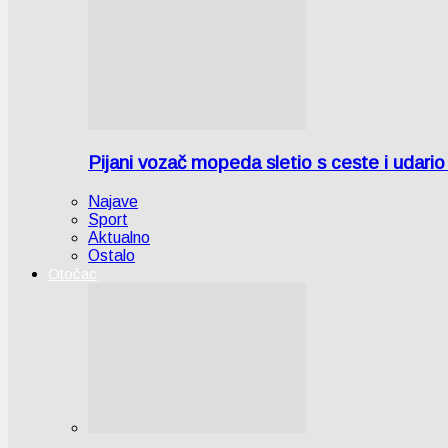
Pijani vozač mopeda sletio s ceste i udari
Najave
Sport
Aktualno
Ostalo
Otočac