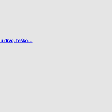
o u drvo, teško…