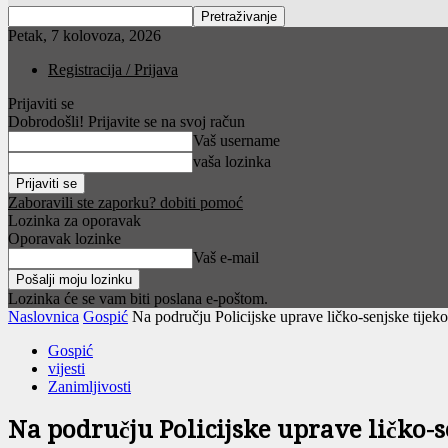
Petak, 7 kolovoza, 2026
Registracija / Prijava
Prijaviti se
Dobrodošli! Prijavite se na svoj račun
Vaš username
vaša lozinka
Zaboravili ste zaporku? dobiti pomoć
Lozinka za oporavak
Oporavak lozinke
Vaš e-mail
Lozinka će se vam biti poslana e-poštom.
Naslovnica
Gospić
Na području Policijske uprave ličko-senjske tijek
Gospić
vijesti
Zanimljivosti
Na području Policijske uprave ličko-