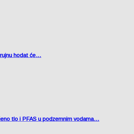
u rujnu hodat će…
ćeno tlo i PFAS u podzemnim vodama…