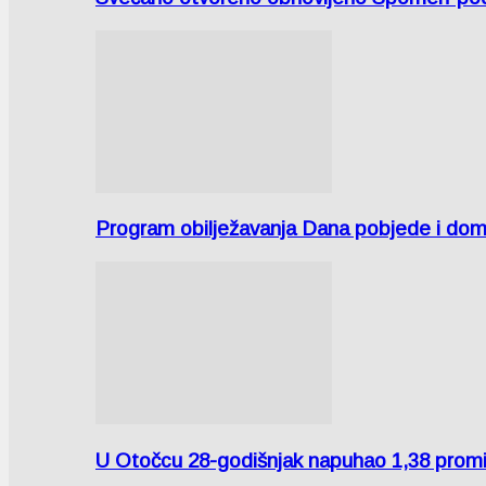
Program obilježavanja Dana pobjede i domov
U Otočcu 28-godišnjak napuhao 1,38 promi