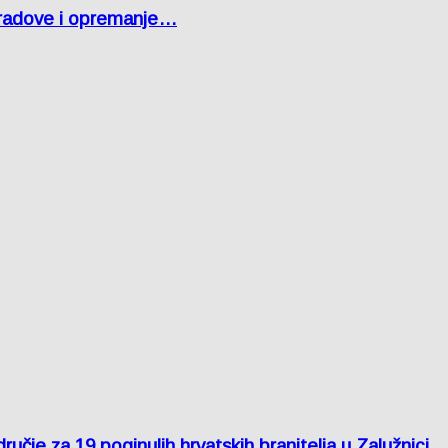
 radove i opremanje…
je za 19 poginulih hrvatskih branitelja u Zalužnici