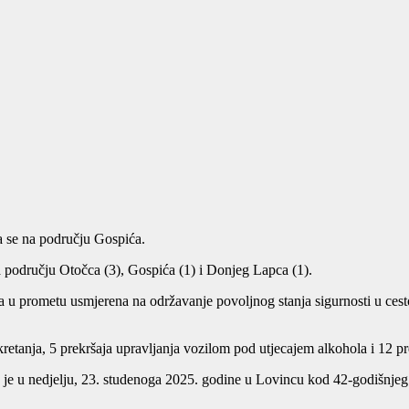
a se na području Gospića.
a području Otočca (3), Gospića (1) i Donjeg Lapca (1).
a u prometu usmjerena na održavanje povoljnog stanja sigurnosti u ces
retanja, 5 prekršaja upravljanja vozilom pod utjecajem alkohola i 12 pr
 je u nedjelju, 23. studenoga 2025. godine u Lovincu kod 42-godišnjeg