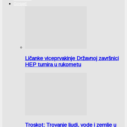
Gospić
Ličanke viceprvakinje Državnoj završnici
HEP turnira u rukometu
Troskot: Trovanje ljudi, vode i zemlje u