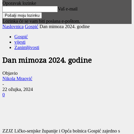
Oporavak lozinke
Vaš e-mail
Lozinka će se vam biti poslana e-poštom.
Naslovnica
Gospić
Dan mimoza 2024. godine
Gospić
vijesti
Zanimljivosti
Dan mimoza 2024. godine
Objavio
Nikola Mraović
-
22 ožujka, 2024
0
ZZJZ Ličko-senjske županije i Opća bolnica Gospić zajedno s