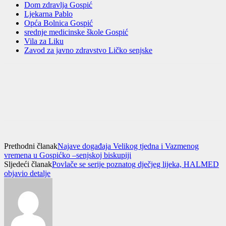
Dom zdravlja Gospić
Ljekarna Pablo
Opća Bolnica Gospić
srednje medicinske škole Gospić
Vila za Liku
Zavod za javno zdravstvo Ličko senjske
Prethodni članak
Najave događaja Velikog tjedna i Vazmenog
vremena u Gospićko –senjskoj biskupiji
Sljedeći članak
Povlače se serije poznatog dječjeg lijeka, HALMED
objavio detalje