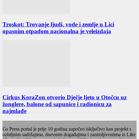
Troskot: Trovanje ljudi, vode i zemlje u Lici
opasnim otpadom nacionalna je veleizdaja
Cirkus KoraZon otvorio Dječje ljeto u Otočcu uz
žonglere, balone od sapunice i radionicu za
najmlađe
Gs Press portal je prije 10 godina započeo isključivo kao projekt s
ozbiljnim sadržajima, dnevnim događajima i zanimljivostima iz Like