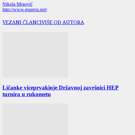
Nikola Mraović
http://www.gspress.net/
VEZANI ČLANCI
VIŠE OD AUTORA
Ličanke viceprvakinje Državnoj završnici HEP
turnira u rukometu