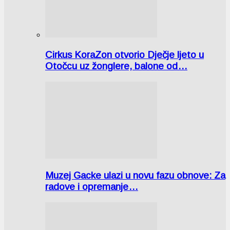
Cirkus KoraZon otvorio Dječje ljeto u
Otočcu uz žonglere, balone od…
Muzej Gacke ulazi u novu fazu obnove: Za
radove i opremanje…