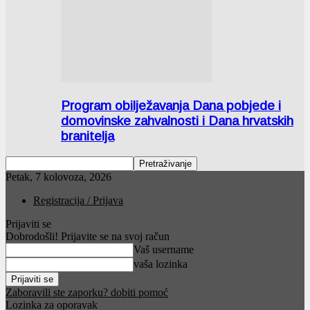
Program obilježavanja Dana pobjede i
domovinske zahvalnosti i Dana hrvatskih
branitelja
Petak, 7 kolovoza, 2026
Registracija / Prijava
Prijaviti se
Dobrodošli! Prijavite se na svoj račun
Vaš username
vaša lozinka
Zaboravili ste zaporku? dobiti pomoć
Lozinka za oporavak