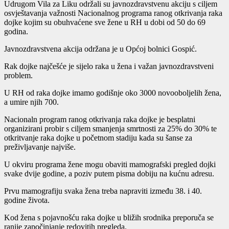
Udrugom Vila za Liku održali su javnozdravstvenu akciju s ciljem
osvještavanja važnosti Nacionalnog programa ranog otkrivanja raka
dojke kojim su obuhvaćene sve žene u RH u dobi od 50 do 69
godina.
Javnozdravstvena akcija održana je u Općoj bolnici Gospić.
Rak dojke najčešće je sijelo raka u žena i važan javnozdravstveni
problem.
U RH od raka dojke imamo godišnje oko 3000 novooboljelih žena,
a umire njih 700.
Nacionaln program ranog otkrivanja raka dojke je besplatni
organizirani probir s ciljem smanjenja smrtnosti za 25% do 30% te
otkritvanje raka dojke u početnom stadiju kada su šanse za
preživljavanje najviše.
U okviru programa žene mogu obaviti mamografski pregled dojki
svake dvije godine, a poziv putem pisma dobiju na kućnu adresu.
Prvu mamografiju svaka žena treba napraviti između 38. i 40.
godine života.
Kod žena s pojavnošću raka dojke u bližih srodnika preporuča se
ranije započinjanje redovitih pregleda.