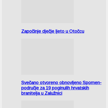
Započinje dječje ljeto u Otočcu
Svečano otvoreno obnovljeno Spomen-
područje za 19 poginulih hrvatskih
branitelja u Zalužnici