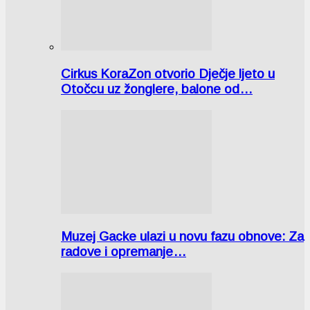
Cirkus KoraZon otvorio Dječje ljeto u
Otočcu uz žonglere, balone od…
Muzej Gacke ulazi u novu fazu obnove: Za
radove i opremanje…