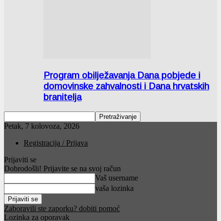
Program obilježavanja Dana pobjede i
domovinske zahvalnosti i Dana hrvatskih
branitelja
Petak, 7 kolovoza, 2026
Registracija / Prijava
Prijaviti se
Dobrodošli! Prijavite se na svoj račun
Vaš username
vaša lozinka
Zaboravili ste zaporku? dobiti pomoć
Lozinka za oporavak