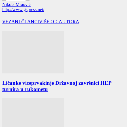
Nikola Mraović
http://www.gspress.net/
VEZANI ČLANCI
VIŠE OD AUTORA
Ličanke viceprvakinje Državnoj završnici HEP
turnira u rukometu