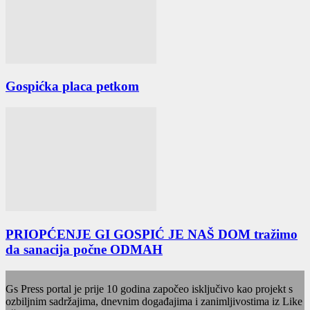
Gospićka placa petkom
PRIOPĆENJE GI GOSPIĆ JE NAŠ DOM tražimo
da sanacija počne ODMAH
Gs Press portal je prije 10 godina započeo isključivo kao projekt s
ozbiljnim sadržajima, dnevnim događajima i zanimljivostima iz Like