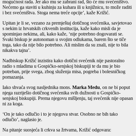
mogućnost rada. Jer ako mu se zabrani rad, što će mu svećeništvo.
Nećemo ga staviti u kuhinju za kuhara ili u knjižnicu, to može raditi
i bez svećeništva. Stoga nema treće opcije’, kaže Križić.
Upitan je li se, vezano za premještaj dotičnog svećenika, savjetovao
s nekim iz hrvatskih crkvenih institucija, kaže kako misli da je
spominjao nekima, ali, kako kaže, ‘nije potrebno dogovarati se.
Svaki biskup je autonoman u svojim odlukama, barem što se tiče
toga, tako da nije bilo potrebno. Ali mislim da su znali, nije to bila
nikakva tajna’.
Nadbiskup Križić inzistira kako dotični svećenik nije pastoralno
radio s mladima u Gospićko-senjskoj biskupiji te da mu je bio
potreban, prije svega, zbog služenja misa, pogreba i bolesničkog
pomazanja.
Iako shvaća svog nasljednika mons.
Marka Medu
, on ne bi poput
njega razriješio dotičnog svećenika svih dužnosti u Gospićko-
senjskoj biskupiji. Prema njegovu mišljenju, taj svećenik nije opasan
ni za koga.
‘On je tako odlučio i to je njegova stvar. Osobno ne bih tako
odlučio’, naglasio je.
Na pitanje suosjeća li crkva sa žrtvama, Križić odgovara: