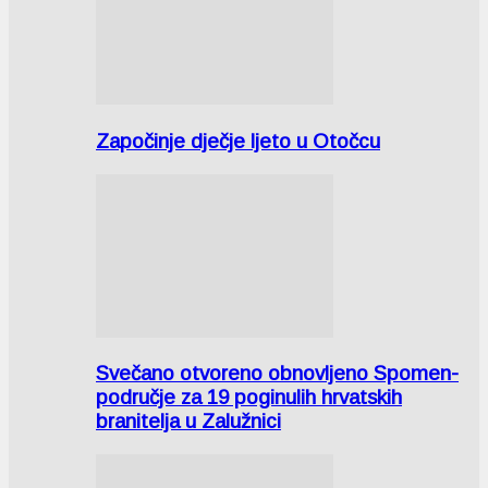
Započinje dječje ljeto u Otočcu
Svečano otvoreno obnovljeno Spomen-
područje za 19 poginulih hrvatskih
branitelja u Zalužnici