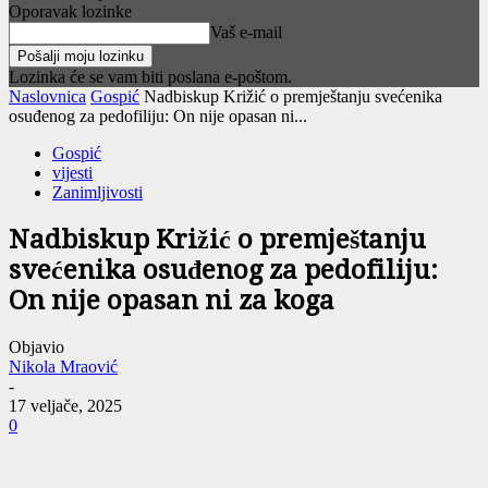
Oporavak lozinke
Vaš e-mail
Lozinka će se vam biti poslana e-poštom.
Naslovnica
Gospić
Nadbiskup Križić o premještanju svećenika
osuđenog za pedofiliju: On nije opasan ni...
Gospić
vijesti
Zanimljivosti
Nadbiskup Križić o premještanju
svećenika osuđenog za pedofiliju:
On nije opasan ni za koga
Objavio
Nikola Mraović
-
17 veljače, 2025
0