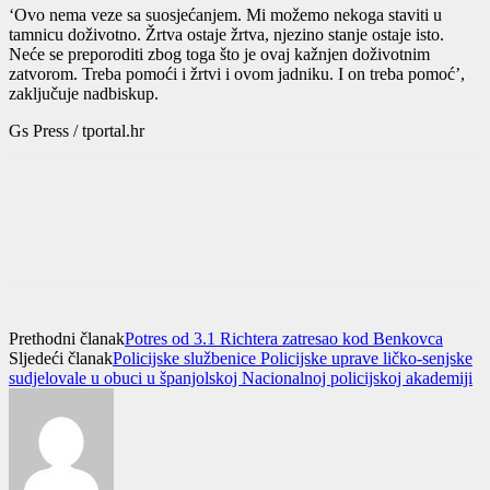
‘Ovo nema veze sa suosjećanjem. Mi možemo nekoga staviti u
tamnicu doživotno. Žrtva ostaje žrtva, njezino stanje ostaje isto.
Neće se preporoditi zbog toga što je ovaj kažnjen doživotnim
zatvorom. Treba pomoći i žrtvi i ovom jadniku. I on treba pomoć’,
zaključuje nadbiskup.
Gs Press / tportal.hr
Prethodni članak
Potres od 3.1 Richtera zatresao kod Benkovca
Sljedeći članak
Policijske službenice Policijske uprave ličko-senjske
sudjelovale u obuci u španjolskoj Nacionalnoj policijskoj akademiji