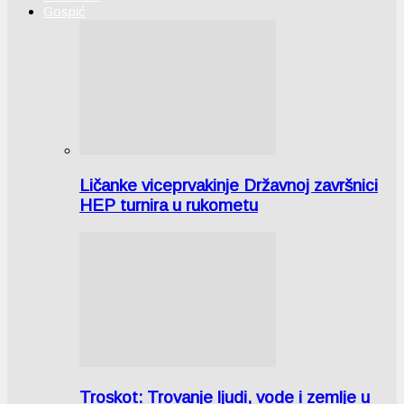
Gospić
Ličanke viceprvakinje Državnoj završnici
HEP turnira u rukometu
Troskot: Trovanje ljudi, vode i zemlje u