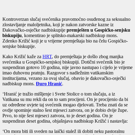
Kontroverzan slučaj svećenika pravomoćno osuđenog za seksualno
zlostavljanje maloljetnika, koji je nakon zatvorske kazne iz
Đakovačko-osječke nadbiskupije
premješten u Gospićko-senjsku
biskupiju
, komentirao je splitsko-makarski nadbiskup mons.
Zdenko Križić koji je u vrijeme premještaja bio na čelu Gospićko-
senjske biskupije.
Kako Križić kaže za
HRT
, do premještaja je došlo zbog manjka
svećenika u Gospićko-senjskoj biskupiji. Dotični svećenik bio je
suspendiran gotovo 10 godina, nije javno nastupao i cijelo je vrijeme
imao duhovnu pratnju. Razgovor s nadležnim vatikanskim
institucijama, vezano za ovaj slučaj, obavio je đakovačko-osječki
nadbiskup mons.
Đuro Hranić
.
‘Hranić je tražio mišljenje i Svete Stolice o tom slučaju, a iz
Vatikana su mu rekli da on to sam procijeni. On je procijenio da bi
uz određene uvjete taj svećenik mogao djelovati. Treba znati da se
ovdje spominje stalno šest mjeseci zatvora, on je dobio dvije župe.
Prvo, to nije šest mjeseci zatvora, to je deset godina. On je
suspendiran deset godina, objašnjava nadbiskup Križić i nastavlja:
‘On mora biti ili sveden na laički stalež ili dobiti neku pastoralnu