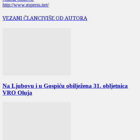
http://www.gspress.net/
VEZANI ČLANCI
VIŠE OD AUTORA
Na Ljubovu i u Gospiću obilježena 31. obljetnica
VRO Oluja