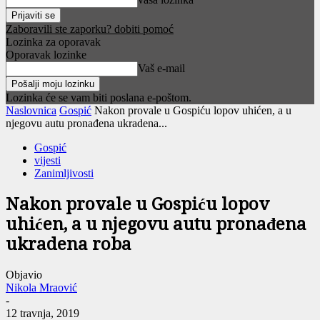
Zaboravili ste zaporku? dobiti pomoć
Lozinka za oporavak
Oporavak lozinke
Vaš e-mail
Lozinka će se vam biti poslana e-poštom.
Naslovnica
Gospić
Nakon provale u Gospiću lopov uhićen, a u
njegovu autu pronađena ukradena...
Gospić
vijesti
Zanimljivosti
Nakon provale u Gospiću lopov
uhićen, a u njegovu autu pronađena
ukradena roba
Objavio
Nikola Mraović
-
12 travnja, 2019