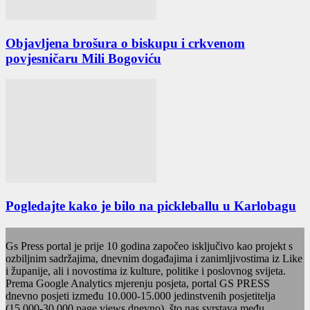
Objavljena brošura o biskupu i crkvenom
povjesničaru Mili Bogoviću
Pogledajte kako je bilo na pickleballu u Karlobagu
Gs Press portal je prije 10 godina započeo isključivo kao projekt s
ozbiljnim sadržajima, dnevnim događajima i zanimljivostima iz Like
i županije, ali i novostima iz kulture, politike i poslovnog svijeta.
Prema Google Analytics mjerenju posjeta, portal GS PRESS
dnevno posjeti između 10.000-15.000 jedinstvenih posjetitelja
(15.000-30.000 page views dnevno), što nas svrstava među