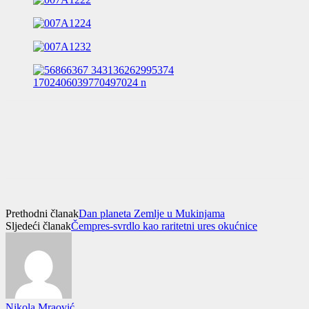
Prethodni članak
Dan planeta Zemlje u Mukinjama
Sljedeći članak
Čempres-svrdlo kao raritetni ures okućnice
Nikola Mraović