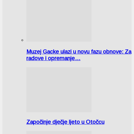
Muzej Gacke ulazi u novu fazu obnove: Za
radove i opremanje…
Započinje dječje ljeto u Otočcu