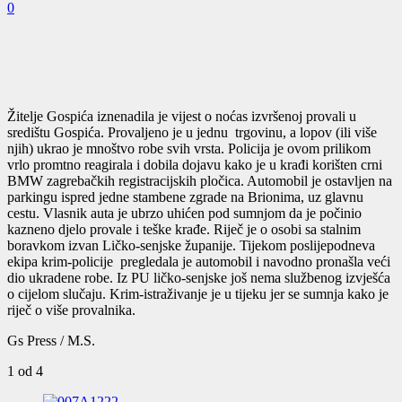
0
Žitelje Gospića iznenadila je vijest o noćas izvršenoj provali u
središtu Gospića. Provaljeno je u jednu trgovinu, a lopov (ili više
njih) ukrao je mnoštvo robe svih vrsta. Policija je ovom prilikom
vrlo promtno reagirala i dobila dojavu kako je u krađi korišten crni
BMW zagrebačkih registracijskih pločica. Automobil je ostavljen na
parkingu ispred jedne stambene zgrade na Brionima, uz glavnu
cestu. Vlasnik auta je ubrzo uhićen pod sumnjom da je počinio
kazneno djelo provale i teške krađe. Riječ je o osobi sa stalnim
boravkom izvan Ličko-senjske županije. Tijekom poslijepodneva
ekipa krim-policije pregledala je automobil i navodno pronašla veći
dio ukradene robe. Iz PU ličko-senjske još nema službenog izvješća
o cijelom slučaju. Krim-istraživanje je u tijeku jer se sumnja kako je
riječ o više provalnika.
Gs Press / M.S.
1
od 4