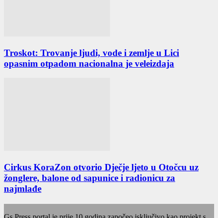
Troskot: Trovanje ljudi, vode i zemlje u Lici
opasnim otpadom nacionalna je veleizdaja
Cirkus KoraZon otvorio Dječje ljeto u Otočcu uz
žonglere, balone od sapunice i radionicu za
najmlađe
Gs Press portal je prije 10 godina započeo isključivo kao projekt s