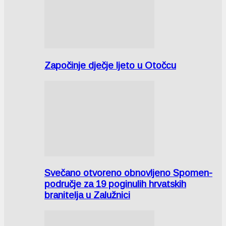
Započinje dječje ljeto u Otočcu
Svečano otvoreno obnovljeno Spomen-
područje za 19 poginulih hrvatskih
branitelja u Zalužnici