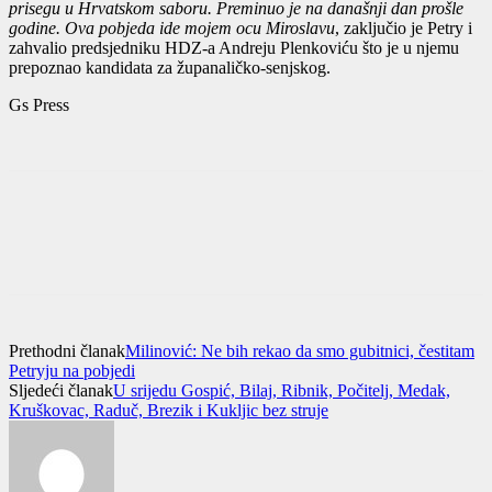
prisegu u Hrvatskom saboru. Preminuo je na današnji dan prošle
godine. Ova pobjeda ide mojem ocu Miroslavu
, zaključio je Petry i
zahvalio predsjedniku HDZ-a Andreju Plenkoviću što je u njemu
prepoznao kandidata za županaličko-senjskog.
Gs Press
Prethodni članak
Milinović: Ne bih rekao da smo gubitnici, čestitam
Petryju na pobjedi
Sljedeći članak
U srijedu Gospić, Bilaj, Ribnik, Počitelj, Medak,
Kruškovac, Raduč, Brezik i Kukljic bez struje