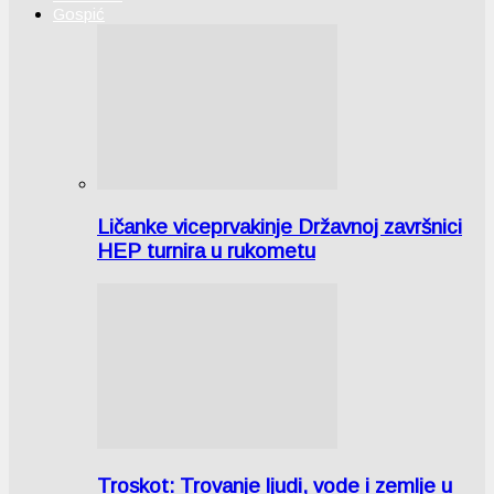
Gospić
Ličanke viceprvakinje Državnoj završnici
HEP turnira u rukometu
Troskot: Trovanje ljudi, vode i zemlje u