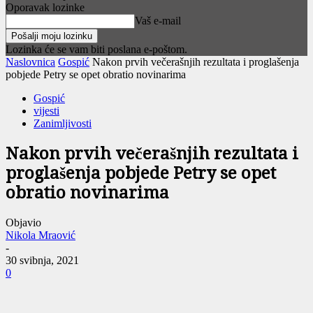
Oporavak lozinke
Vaš e-mail
Lozinka će se vam biti poslana e-poštom.
Naslovnica
Gospić
Nakon prvih večerašnjih rezultata i proglašenja
pobjede Petry se opet obratio novinarima
Gospić
vijesti
Zanimljivosti
Nakon prvih večerašnjih rezultata i
proglašenja pobjede Petry se opet
obratio novinarima
Objavio
Nikola Mraović
-
30 svibnja, 2021
0