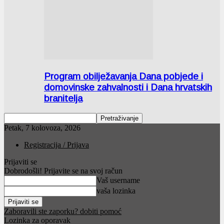
Program obilježavanja Dana pobjede i
domovinske zahvalnosti i Dana hrvatskih
branitelja
Petak, 7 kolovoza, 2026
Registracija / Prijava
Prijaviti se
Dobrodošli! Prijavite se na svoj račun
Vaš username
vaša lozinka
Zaboravili ste zaporku? dobiti pomoć
Lozinka za oporavak