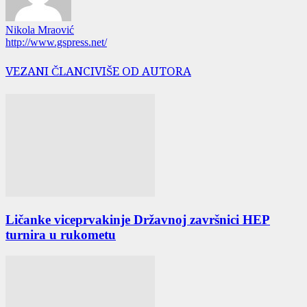
Nikola Mraović
http://www.gspress.net/
VEZANI ČLANCI
VIŠE OD AUTORA
Ličanke viceprvakinje Državnoj završnici HEP
turnira u rukometu