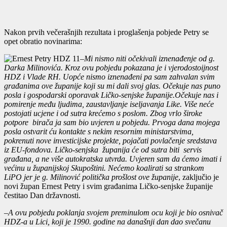
Nakon prvih večerašnjih rezultata i proglašenja pobjede Petry se
opet obratio novinarima:
–
Mi nismo niti očekivali iznenađenje od g.
Darka Milinovića. Kroz ovu pobjedu pokazana je i vjerodostoijnost
HDZ i Vlade RH. Uopće nismo iznenađeni pa sam zahvalan svim
građanima ove županije koji su mi dali svoj glas. Očekuje nas puno
posla i gospodarski oporavak Ličko-senjske županije.Očekuje nas i
pomirenje među ljudima, zaustavljanje iseljavanja Like. Više neće
postojati ucjene i od sutra krećemo s poslom. Zbog vrlo široke
potpore birača ja sam bio uvjeren u pobjedu. Prvoga dana mojega
posla ostvarit ću kontakte s nekim resornim ministarstvima,
pokrenuti nove investicijske projekte, pojačati povlačenje sredstava
iz EU-fondova. Ličko-senjska županija će od sutra biti servis
građana, a ne više autokratska utvrda. Uvjeren sam da ćemo imati i
većinu u županijskoj Skupoštini. Nećemo koalirati sa strankom
LiPO jer je g. Milinović politička prošlost ove županije
, zaključio je
novi župan Ernest Petry i svim građanima Ličko-senjske županije
čestitao Dan državnosti.
–
A ovu pobjedu poklanja svojem preminulom ocu koji je bio osnivač
HDZ-a u Lici, koji je 1990. godine na današnji dan dao svečanu