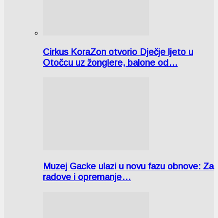
Cirkus KoraZon otvorio Dječje ljeto u
Otočcu uz žonglere, balone od…
Muzej Gacke ulazi u novu fazu obnove: Za
radove i opremanje…