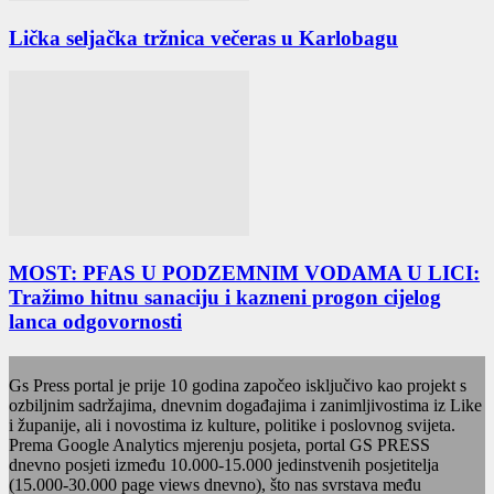
Lička seljačka tržnica večeras u Karlobagu
MOST: PFAS U PODZEMNIM VODAMA U LICI:
Tražimo hitnu sanaciju i kazneni progon cijelog
lanca odgovornosti
Gs Press portal je prije 10 godina započeo isključivo kao projekt s
ozbiljnim sadržajima, dnevnim događajima i zanimljivostima iz Like
i županije, ali i novostima iz kulture, politike i poslovnog svijeta.
Prema Google Analytics mjerenju posjeta, portal GS PRESS
dnevno posjeti između 10.000-15.000 jedinstvenih posjetitelja
(15.000-30.000 page views dnevno), što nas svrstava među