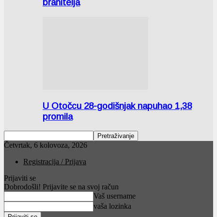
branitelja
U Otočcu 28-godišnjak napuhao 1,38
promila
Četvrtak, 6 kolovoza, 2026
Registracija / Prijava
Prijaviti se
Dobrodošli! Prijavite se na svoj račun
Vaš username
vaša lozinka