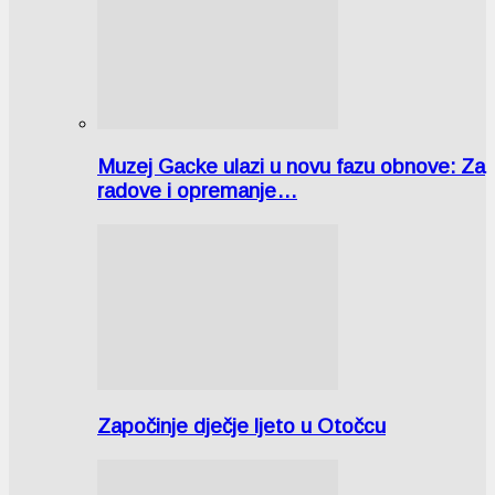
Muzej Gacke ulazi u novu fazu obnove: Za
radove i opremanje…
Započinje dječje ljeto u Otočcu