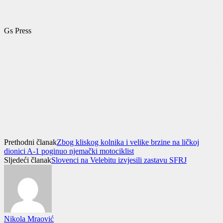
Gs Press
Prethodni članak
Zbog kliskog kolnika i velike brzine na ličkoj
dionici A-1 poginuo njemački motociklist
Sljedeći članak
Slovenci na Velebitu izvjesili zastavu SFRJ
Nikola Mraović