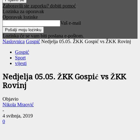
Zaboravili ste zaporku? dobiti pomoć
Lozinka za oporavak
Oporavak lozinke
Vaš e-mail
Lozinka će se vam biti poslana e-poštom.
Naslovnica
Gospić
Nedjelja 05.05. ŽKK Gospić vs ŽKK Rovinj
Gospić
Sport
vijesti
Nedjelja 05.05. ŽKK Gospić vs ŽKK
Rovinj
Objavio
Nikola Mraović
-
4 svibnja, 2019
0