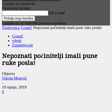
Lozinka za oporavak
Oporavak lozinke
Vaš e-mail
Lozinka će se vam biti poslana e-poštom.
Naslovnica
Gospić
Nepoznati počinitelji imali pune ruke posla!
Gospić
vijesti
Zanimljivosti
Nepoznati počinitelji imali pune
ruke posla!
Objavio
Nikola Mraović
-
19 srpnja, 2019
0