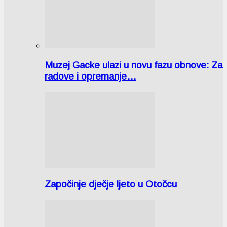
Muzej Gacke ulazi u novu fazu obnove: Za
radove i opremanje…
Započinje dječje ljeto u Otočcu