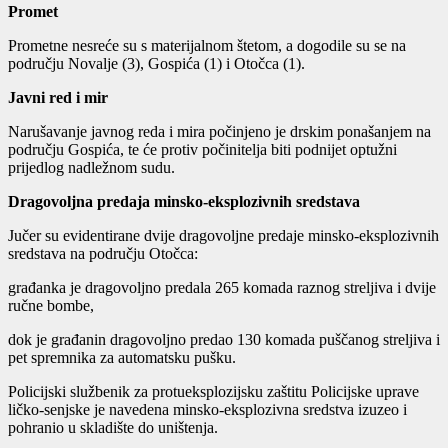
Promet
Prometne nesreće su s materijalnom štetom, a dogodile su se na
području Novalje (3), Gospića (1) i Otočca (1).
Javni red i mir
Narušavanje javnog reda i mira počinjeno je drskim ponašanjem na
području Gospića, te će protiv počinitelja biti podnijet optužni
prijedlog nadležnom sudu.
Dragovoljna predaja minsko-eksplozivnih sredstava
Jučer su evidentirane dvije dragovoljne predaje minsko-eksplozivnih
sredstava na području Otočca:
građanka je dragovoljno predala 265 komada raznog streljiva i dvije
ručne bombe,
dok je građanin dragovoljno predao 130 komada puščanog streljiva i
pet spremnika za automatsku pušku.
Policijski službenik za protueksplozijsku zaštitu Policijske uprave
ličko-senjske je navedena minsko-eksplozivna sredstva izuzeo i
pohranio u skladište do uništenja.