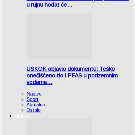
u rujnu hodat će…
USKOK objavio dokumente: Teško
onečišćeno tlo i PFAS u podzemnim
vodama…
Najave
Sport
Aktualno
Ostalo
Otočac