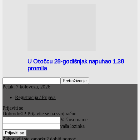
U Otočcu 28-godišnjak napuhao 1,38
promila
Petak, 7 kolovoza, 2026
Registracija / Prijava
Prijaviti se
Dobrodošli! Prijavite se na svoj račun
Vaš username
vaša lozinka
Zaboravili ste zaporku? dobiti pomoć