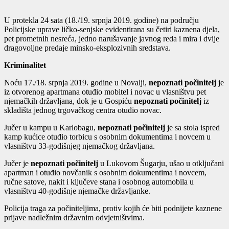
U protekla 24 sata (18./19. srpnja 2019. godine) na području
Policijske uprave ličko-senjske evidentirana su četiri kaznena djela,
pet prometnih nesreća, jedno narušavanje javnog reda i mira i dvije
dragovoljne predaje minsko-eksplozivnih sredstava.
Kriminalitet
Noću 17./18. srpnja 2019. godine u Novalji,
nepoznati počinitelj
je
iz otvorenog apartmana otuđio mobitel i novac u vlasništvu pet
njemačkih državljana, dok je u Gospiću
nepoznati počinitelj
iz
skladišta jednog trgovačkog centra otuđio novac.
Jučer u kampu u Karlobagu,
nepoznati počinitelj
je sa stola ispred
kamp kućice otuđio torbicu s osobnim dokumentima i novcem u
vlasništvu 33-godišnjeg njemačkog državljana.
Jučer je
nepoznati počinitelj
u Lukovom Šugarju, ušao u otključani
apartman i otuđio novčanik s osobnim dokumentima i novcem,
ručne satove, nakit i ključeve stana i osobnog automobila u
vlasništvu 40-godišnje njemačke državljanke.
Policija traga za počiniteljima, protiv kojih će biti podnijete kaznene
prijave nadležnim državnim odvjetništvima.