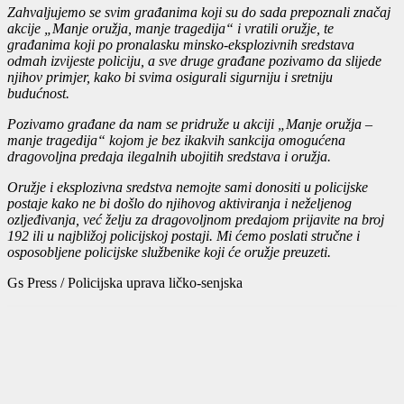
Zahvaljujemo se svim građanima koji su do sada prepoznali značaj
akcije „Manje oružja, manje tragedija“ i vratili oružje, te
građanima koji po pronalasku minsko-eksplozivnih sredstava
odmah izvijeste policiju, a sve druge građane pozivamo da slijede
njihov primjer, kako bi svima osigurali sigurniju i sretniju
budućnost.
Pozivamo građane da nam se pridruže u akciji „Manje oružja –
manje tragedija“ kojom je bez ikakvih sankcija omogućena
dragovoljna predaja ilegalnih ubojitih sredstava i oružja.
Oružje i eksplozivna sredstva nemojte sami donositi u policijske
postaje kako ne bi došlo do njihovog aktiviranja i neželjenog
ozljeđivanja, već želju za dragovoljnom predajom prijavite na broj
192 ili u najbližoj policijskoj postaji. Mi ćemo poslati stručne i
osposobljene policijske službenike koji će oružje preuzeti.
Gs Press / Policijska uprava ličko-senjska