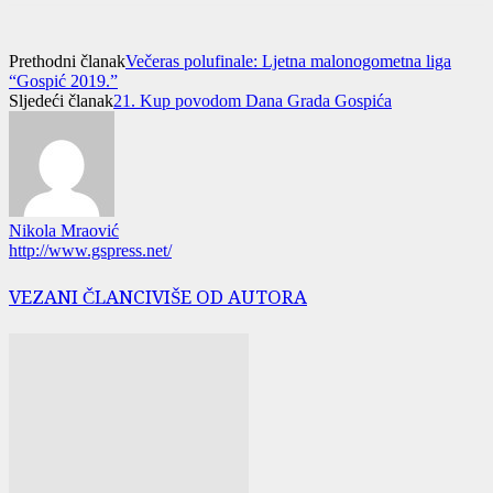
Prethodni članak
Večeras polufinale: Ljetna malonogometna liga
“Gospić 2019.”
Sljedeći članak
21. Kup povodom Dana Grada Gospića
Nikola Mraović
http://www.gspress.net/
VEZANI ČLANCI
VIŠE OD AUTORA