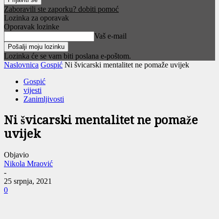
Zaboravili ste zaporku? dobiti pomoć
Lozinka za oporavak
Oporavak lozinke
Vaš e-mail
Lozinka će se vam biti poslana e-poštom.
Naslovnica
Gospić
Ni švicarski mentalitet ne pomaže uvijek
Gospić
vijesti
Zanimljivosti
Ni švicarski mentalitet ne pomaže
uvijek
Objavio
Nikola Mraović
-
25 srpnja, 2021
0