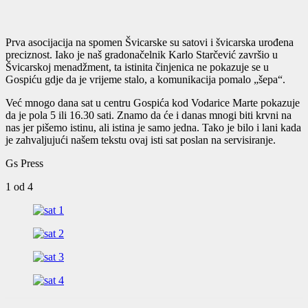
Prva asocijacija na spomen Švicarske su satovi i švicarska urođena
preciznost. Iako je naš gradonačelnik Karlo Starčević završio u
Švicarskoj menadžment, ta istinita činjenica ne pokazuje se u
Gospiću gdje da je vrijeme stalo, a komunikacija pomalo „šepa“.
Već mnogo dana sat u centru Gospića kod Vodarice Marte pokazuje
da je pola 5 ili 16.30 sati. Znamo da će i danas mnogi biti krvni na
nas jer pišemo istinu, ali istina je samo jedna. Tako je bilo i lani kada
je zahvaljujući našem tekstu ovaj isti sat poslan na servisiranje.
Gs Press
1
od 4