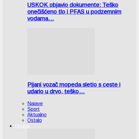
USKOK objavio dokumente: Teško
onečišćeno tlo i PFAS u podzemnim
vodama…
Pijani vozač mopeda sletio s ceste i
udario u drvo, teško…
Najave
Sport
Aktualno
Ostalo
Otočac