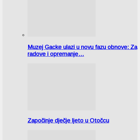
Muzej Gacke ulazi u novu fazu obnove: Za
radove i opremanje…
Započinje dječje ljeto u Otočcu