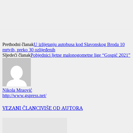
Prethodni članak
U izlijetanju autobusa kod Slavonskog Broda 10
mrtvih, preko 30 ozlijeđenih
Sljedeći članak
Pobjednici ljetne malonogometne lige “Gospić 2021”
Nikola Mraović
http://www.gspress.net/
VEZANI ČLANCI
VIŠE OD AUTORA