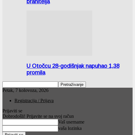
branitelja
U Otočcu 28-godišnjak napuhao 1,38
promila
Petak, 7 kolovoza, 2026
Registracija / Prijava
Prijaviti se
Dobrodošli! Prijavite se na svoj račun
Vaš username
vaša lozinka