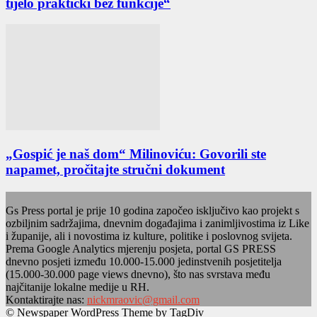
tijelo praktički bez funkcije“
„Gospić je naš dom“ Milinoviću: Govorili ste
napamet, pročitajte stručni dokument
Gs Press portal je prije 10 godina započeo isključivo kao projekt s
ozbiljnim sadržajima, dnevnim događajima i zanimljivostima iz Like
i županije, ali i novostima iz kulture, politike i poslovnog svijeta.
Prema Google Analytics mjerenju posjeta, portal GS PRESS
dnevno posjeti između 10.000-15.000 jedinstvenih posjetitelja
(15.000-30.000 page views dnevno), što nas svrstava među
najčitanije lokalne medije u RH.
Kontaktirajte nas:
nickmraovic@gmail.com
© Newspaper WordPress Theme by TagDiv