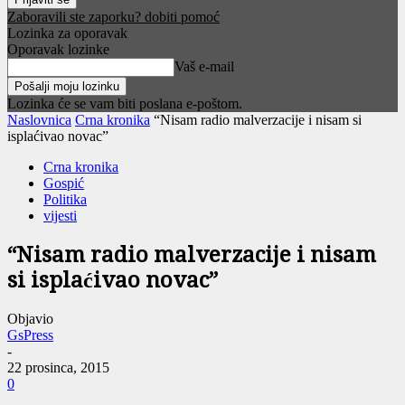
Zaboravili ste zaporku? dobiti pomoć
Lozinka za oporavak
Oporavak lozinke
Vaš e-mail
Lozinka će se vam biti poslana e-poštom.
Naslovnica
Crna kronika
“Nisam radio malverzacije i nisam si
isplaćivao novac”
Crna kronika
Gospić
Politika
vijesti
“Nisam radio malverzacije i nisam
si isplaćivao novac”
Objavio
GsPress
-
22 prosinca, 2015
0