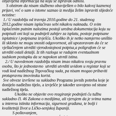
objavljena informacija na koju se ispravak odnosi.
S obzirom da nisam službeno obaviješten o bilo kakvoj kaznenoj
prijavi, već o sam o istome saznao iz medija želim ispraviti slijedeće
neistine:
1./ U razdoblju od travnja 2010.godine do 21. studenog
2012.godine nisam isplaćivao sebi nikakvu naknadu. O svim
isplaćenim putnim nalozima postoji uredna dokumentacija koju su
potpisali oni koji su podnijeli zahtjev za isplatu, postoje potpisane
isplatnice i potpisana izvješća. Ukoliko ih je netko namjerno uništio
ili sklonio ne mogu snositi odgovornost, ali upozoravam da će se
vještačenjem utvrditi vjerodostojnost potpisa,a poligrafom će se
utvrditi ostali detalji. Iz tih razloga se radujem eventualnom
sudskom postupku da se napokon utvrdi istina.
2./ U navedenom razdoblju nisam imao nikakvu svoju pravnu
osobu, što je jednostavno utvrditi utvrditi uvidom u registar koji se
vodi kod nadležnog Trgovačkog suda, pa nisam mogao pribaviti
protupravnu imovinsku korist.
Sve obveze izvršene su sukladno
Programu javnih potreba koje je
donijelo nadležno tijelo, a izvješće je također usvojeno od strane
nadležnog tijela.
Ukoliko ne objavite ovo reagiranje podnijeti ću tužbu
sukladno čl. 46 Zakona o medijima, ali vjerujem da je svima nama
u interesu istinita informacija, sigurnost građana, te bolji i
kvalitetniji život u Ličko-senjskoj županiji.
S poštovanjem,