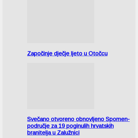
Započinje dječje ljeto u Otočcu
Svečano otvoreno obnovljeno Spomen-
područje za 19 poginulih hrvatskih
branitelja u Zalužnici