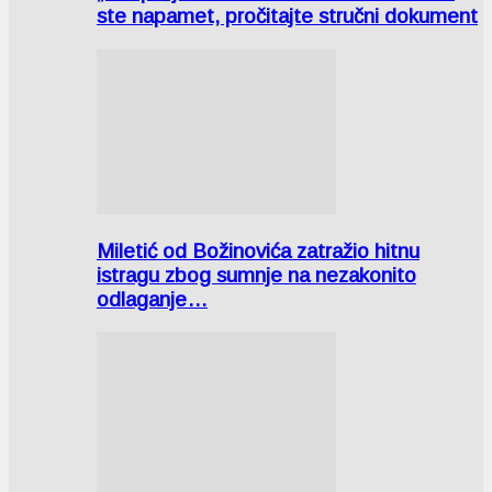
ste napamet, pročitajte stručni dokument
Miletić od Božinovića zatražio hitnu
istragu zbog sumnje na nezakonito
odlaganje…