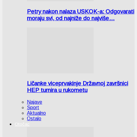
Petry nakon nalaza USKOK-a: Odgovarati
moraju svi, od najniže do najviše…
Ličanke viceprvakinje Državnoj završnici
HEP turnira u rukometu
Najave
Sport
Aktualno
Ostalo
Otočac