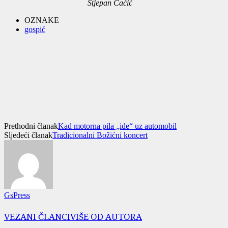
Stjepan Ćaćić
OZNAKE
gospić
Prethodni članak
Kad motorna pila „ide“ uz automobil
Sljedeći članak
Tradicionalni Božićni koncert
GsPress
VEZANI ČLANCI
VIŠE OD AUTORA