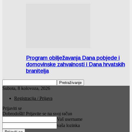
Program obilježavanja Dana pobjede i
domovinske zahvalnosti i Dana hrvatskih
branitelja
Subota, 8 kolovoza, 2026
Registracija / Prijava
Prijaviti se
Dobrodošli! Prijavite se na svoj račun
Vaš username
vaša lozinka