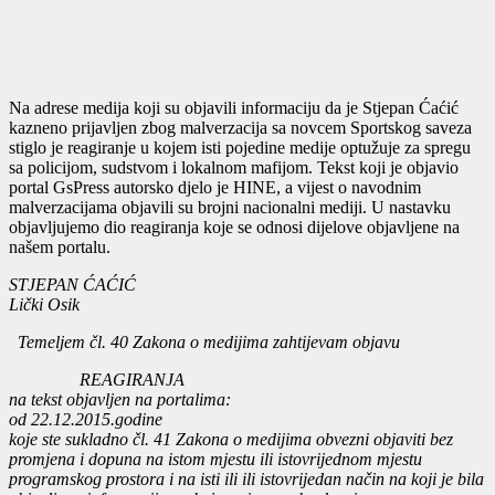
Na adrese medija koji su objavili informaciju da je Stjepan Ćaćić
kazneno prijavljen zbog malverzacija sa novcem Sportskog saveza
stiglo je reagiranje u kojem isti pojedine medije optužuje za spregu
sa policijom, sudstvom i lokalnom mafijom. Tekst koji je objavio
portal GsPress autorsko djelo je HINE, a vijest o navodnim
malverzacijama objavili su brojni nacionalni mediji. U nastavku
objavljujemo dio reagiranja koje se odnosi dijelove objavljene na
našem portalu.
STJEPAN ĆAĆIĆ
Lički Osik
Temeljem čl. 40 Zakona o medijima zahtijevam objavu
REAGIRANJA
na tekst objavljen na portalima:
od 22.12.2015.godine
koje ste sukladno čl. 41 Zakona o medijima obvezni objaviti bez
promjena i dopuna na istom mjestu ili istovrijednom mjestu
programskog prostora i na isti ili ili istovrijedan način na koji je bila