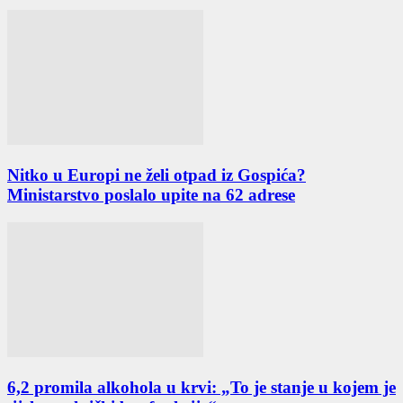
Nitko u Europi ne želi otpad iz Gospića?
Ministarstvo poslalo upite na 62 adrese
6,2 promila alkohola u krvi: „To je stanje u kojem je