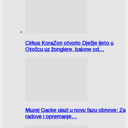
Cirkus KoraZon otvorio Dječje ljeto u
Otočcu uz žonglere, balone od…
Muzej Gacke ulazi u novu fazu obnove: Za
radove i opremanje…