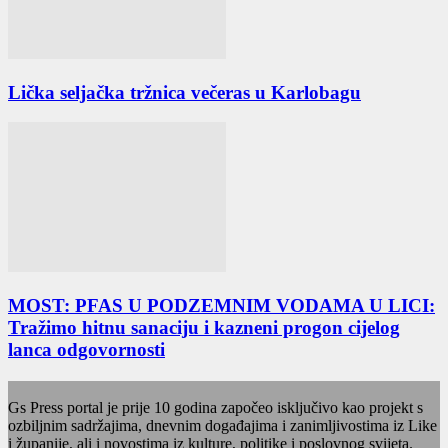
Lička seljačka tržnica večeras u Karlobagu
MOST: PFAS U PODZEMNIM VODAMA U LICI:
Tražimo hitnu sanaciju i kazneni progon cijelog
lanca odgovornosti
Gs Press portal je prije 10 godina započeo isključivo kao projekt s
ozbiljnim sadržajima, dnevnim događajima i zanimljivostima iz Like
i županije, ali i novostima iz kulture, politike i poslovnog svijeta.