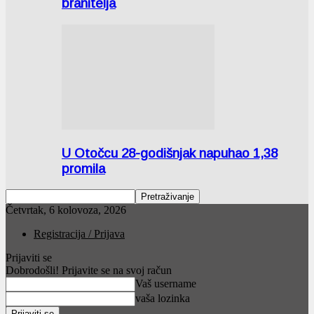
branitelja
U Otočcu 28-godišnjak napuhao 1,38
promila
Četvrtak, 6 kolovoza, 2026
Registracija / Prijava
Prijaviti se
Dobrodošli! Prijavite se na svoj račun
Vaš username
vaša lozinka