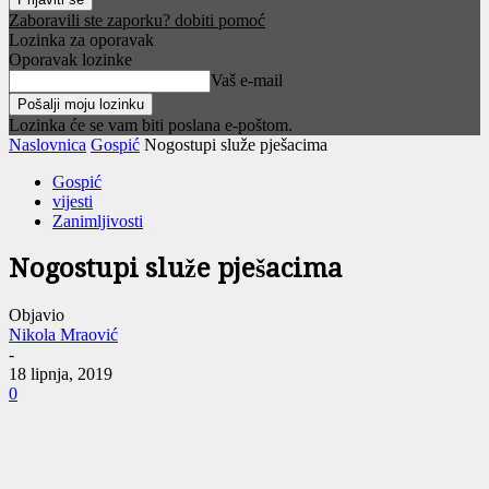
Zaboravili ste zaporku? dobiti pomoć
Lozinka za oporavak
Oporavak lozinke
Vaš e-mail
Lozinka će se vam biti poslana e-poštom.
Naslovnica
Gospić
Nogostupi služe pješacima
Gospić
vijesti
Zanimljivosti
Nogostupi služe pješacima
Objavio
Nikola Mraović
-
18 lipnja, 2019
0