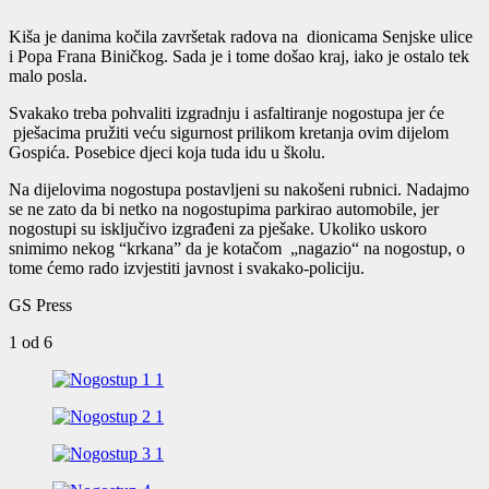
Kiša je danima kočila završetak radova na dionicama Senjske ulice
i Popa Frana Biničkog. Sada je i tome došao kraj, iako je ostalo tek
malo posla.
Svakako treba pohvaliti izgradnju i asfaltiranje nogostupa jer će
pješacima pružiti veću sigurnost prilikom kretanja ovim dijelom
Gospića. Posebice djeci koja tuda idu u školu.
Na dijelovima nogostupa postavljeni su nakošeni rubnici. Nadajmo
se ne zato da bi netko na nogostupima parkirao automobile, jer
nogostupi su isključivo izgrađeni za pješake. Ukoliko uskoro
snimimo nekog “krkana” da je kotačom „nagazio“ na nogostup, o
tome ćemo rado izvjestiti javnost i svakako-policiju.
GS Press
1
od 6