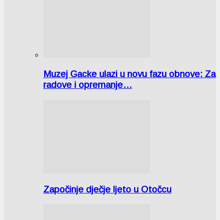
Muzej Gacke ulazi u novu fazu obnove: Za
radove i opremanje…
Započinje dječje ljeto u Otočcu