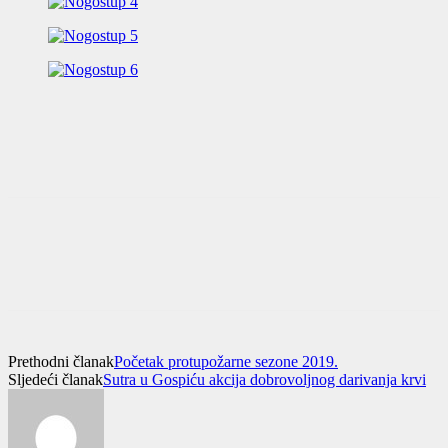
Prethodni članak
Početak protupožarne sezone 2019.
Sljedeći članak
Sutra u Gospiću akcija dobrovoljnog darivanja krvi