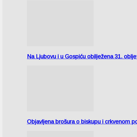
Na Ljubovu i u Gospiću obilježena 31. oblj
Objavljena brošura o biskupu i crkvenom po