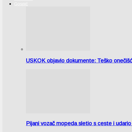
Gospić
USKOK objavio dokumente: Teško onečiš
Pijani vozač mopeda sletio s ceste i udari