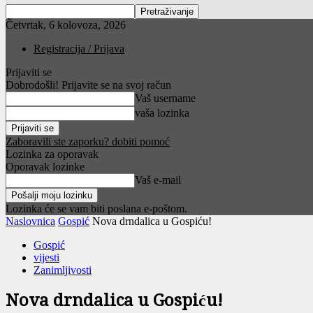
Četvrtak, 6 kolovoza, 2026
Registracija / Prijava
Prijaviti se
Dobrodošli! Prijavite se na svoj račun
Vaš username
vaša lozinka
Zaboravili ste zaporku? dobiti pomoć
Lozinka za oporavak
Oporavak lozinke
Vaš e-mail
Lozinka će se vam biti poslana e-poštom.
Naslovnica
Gospić
Nova drndalica u Gospiću!
Gospić
vijesti
Zanimljivosti
Nova drndalica u Gospiću!