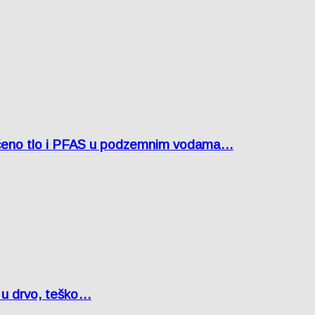
ćeno tlo i PFAS u podzemnim vodama…
o u drvo, teško…