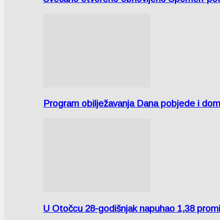
Program obilježavanja Dana pobjede i domov
U Otočcu 28-godišnjak napuhao 1,38 promi