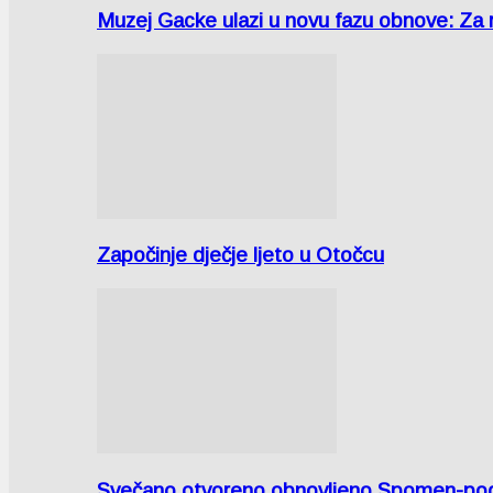
Muzej Gacke ulazi u novu fazu obnove: Za
Započinje dječje ljeto u Otočcu
Svečano otvoreno obnovljeno Spomen-područ