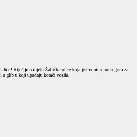
icu! Riječ je o dijelu Žabičke ulice koja je trenutno puno gora za
 u glib u koji upadaju kotači vozila.