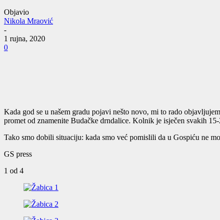
Objavio
Nikola Mraović
-
1 rujna, 2020
0
Kada god se u našem gradu pojavi nešto novo, mi to rado objavljujemo
promet od znamenite Budačke drndalice. Kolnik je isječen svakih 15-20
Tako smo dobili situaciju: kada smo već pomislili da u Gospiću ne može 
GS press
1
od 4