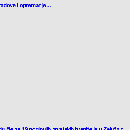
 radove i opremanje…
je za 19 poginulih hrvatskih branitelja u Zalužnici