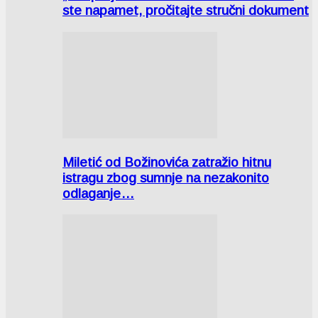
ste napamet, pročitajte stručni dokument
Miletić od Božinovića zatražio hitnu
istragu zbog sumnje na nezakonito
odlaganje…