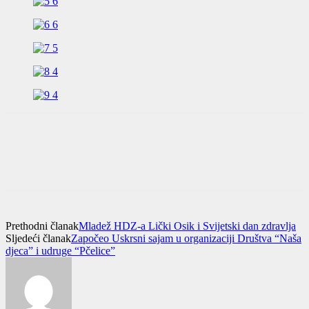
Prethodni članak
Mladež HDZ-a Lički Osik i Svijetski dan zdravlja
Sljedeći članak
Započeo Uskrsni sajam u organizaciji Društva “Naša
djeca” i udruge “Pčelice”