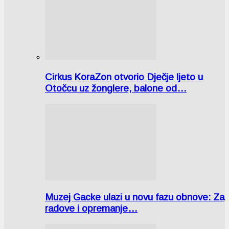
Cirkus KoraZon otvorio Dječje ljeto u
Otočcu uz žonglere, balone od…
Muzej Gacke ulazi u novu fazu obnove: Za
radove i opremanje…