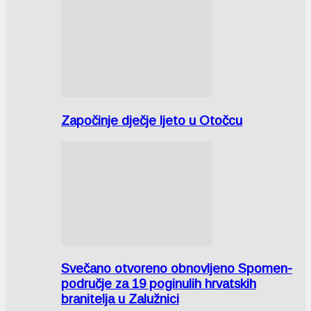
Započinje dječje ljeto u Otočcu
Svečano otvoreno obnovljeno Spomen-
područje za 19 poginulih hrvatskih
branitelja u Zalužnici