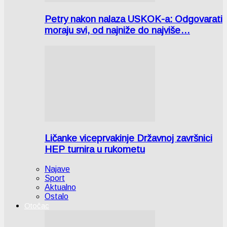
Petry nakon nalaza USKOK-a: Odgovarati
moraju svi, od najniže do najviše…
Ličanke viceprvakinje Državnoj završnici
HEP turnira u rukometu
Najave
Sport
Aktualno
Ostalo
Otočac