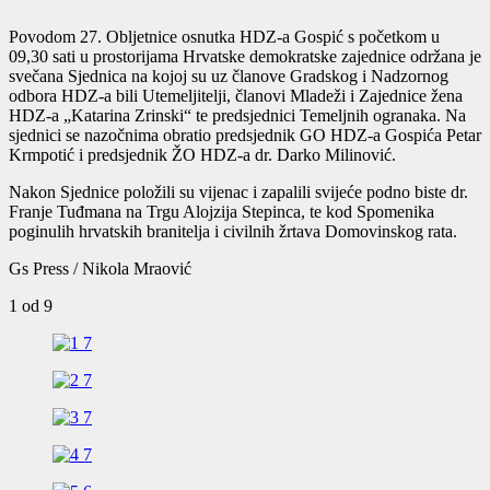
Povodom 27. Obljetnice osnutka HDZ-a Gospić s početkom u
09,30 sati u prostorijama Hrvatske demokratske zajednice održana je
svečana Sjednica na kojoj su uz članove Gradskog i Nadzornog
odbora HDZ-a bili Utemeljitelji, članovi Mladeži i Zajednice žena
HDZ-a „Katarina Zrinski“ te predsjednici Temeljnih ogranaka. Na
sjednici se nazočnima obratio predsjednik GO HDZ-a Gospića Petar
Krmpotić i predsjednik ŽO HDZ-a dr. Darko Milinović.
Nakon Sjednice položili su vijenac i zapalili svijeće podno biste dr.
Franje Tuđmana na Trgu Alojzija Stepinca, te kod Spomenika
poginulih hrvatskih branitelja i civilnih žrtava Domovinskog rata.
Gs Press / Nikola Mraović
1
od 9