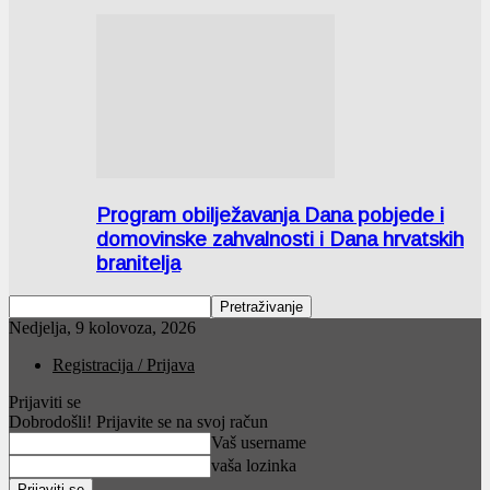
Program obilježavanja Dana pobjede i
domovinske zahvalnosti i Dana hrvatskih
branitelja
Nedjelja, 9 kolovoza, 2026
Registracija / Prijava
Prijaviti se
Dobrodošli! Prijavite se na svoj račun
Vaš username
vaša lozinka