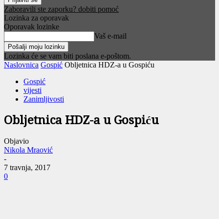
Zaboravili ste zaporku? dobiti pomoć
Lozinka za oporavak
Oporavak lozinke
Vaš e-mail
Lozinka će se vam biti poslana e-poštom.
Naslovnica
Gospić
Obljetnica HDZ-a u Gospiću
Gospić
vijesti
Zanimljivosti
Obljetnica HDZ-a u Gospiću
Objavio
Nikola Mraović
-
7 travnja, 2017
0