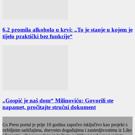
6,2 promila alkohola u krvi: „To je stanje u kojem je
tijelo praktički bez funkcije“
„Gospić je naš dom“ Milinoviću: Govorili ste
napamet, pročitajte stručni dokument
Gs Press portal je prije 10 godina započeo isključivo kao projekt s
ozbiljnim sadržajima, dnevnim događajima i zanimljivostima iz Like