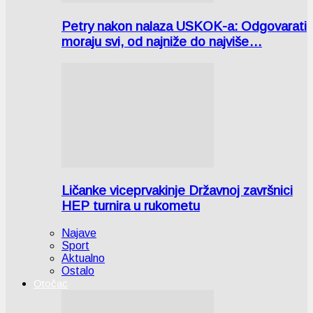
Petry nakon nalaza USKOK-a: Odgovarati
moraju svi, od najniže do najviše…
Ličanke viceprvakinje Državnoj završnici
HEP turnira u rukometu
Najave
Sport
Aktualno
Ostalo
Otočac