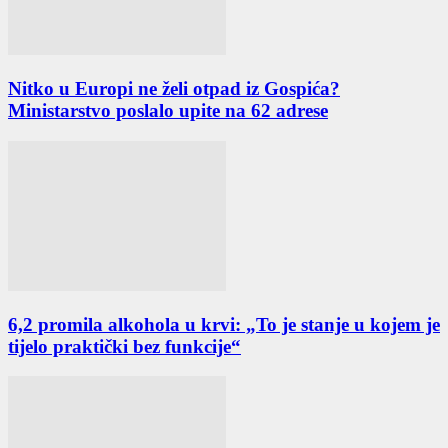
Nitko u Europi ne želi otpad iz Gospića?
Ministarstvo poslalo upite na 62 adrese
6,2 promila alkohola u krvi: „To je stanje u kojem je
tijelo praktički bez funkcije“