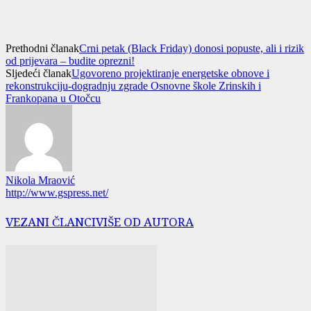
Prethodni članak
Crni petak (Black Friday) donosi popuste, ali i rizik
od prijevara – budite oprezni!
Sljedeći članak
Ugovoreno projektiranje energetske obnove i
rekonstrukciju-dogradnju zgrade Osnovne škole Zrinskih i
Frankopana u Otočcu
Nikola Mraović
http://www.gspress.net/
VEZANI ČLANCI
VIŠE OD AUTORA