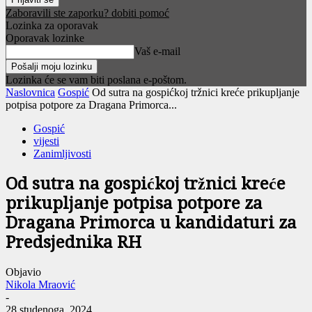
Zaboravili ste zaporku? dobiti pomoć
Lozinka za oporavak
Oporavak lozinke
Vaš e-mail
Lozinka će se vam biti poslana e-poštom.
Naslovnica
Gospić
Od sutra na gospićkoj tržnici kreće prikupljanje
potpisa potpore za Dragana Primorca...
Gospić
vijesti
Zanimljivosti
Od sutra na gospićkoj tržnici kreće
prikupljanje potpisa potpore za
Dragana Primorca u kandidaturi za
Predsjednika RH
Objavio
Nikola Mraović
-
28 studenoga, 2024