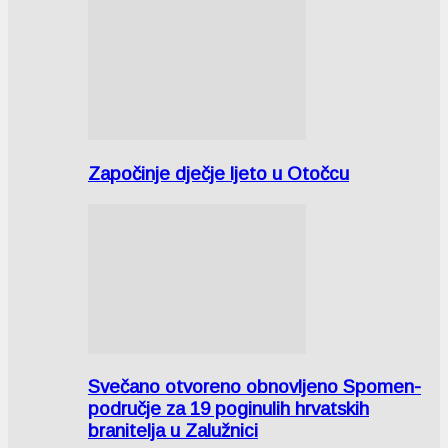
Započinje dječje ljeto u Otočcu
Svečano otvoreno obnovljeno Spomen-
područje za 19 poginulih hrvatskih
branitelja u Zalužnici