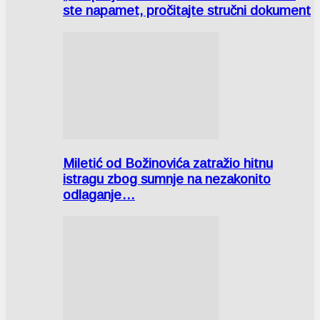
ste napamet, pročitajte stručni dokument
Miletić od Božinovića zatražio hitnu
istragu zbog sumnje na nezakonito
odlaganje…