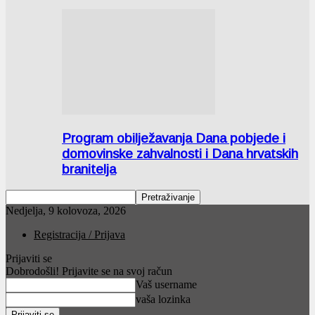
Program obilježavanja Dana pobjede i
domovinske zahvalnosti i Dana hrvatskih
branitelja
Nedjelja, 9 kolovoza, 2026
Registracija / Prijava
Prijaviti se
Dobrodošli! Prijavite se na svoj račun
Vaš username
vaša lozinka