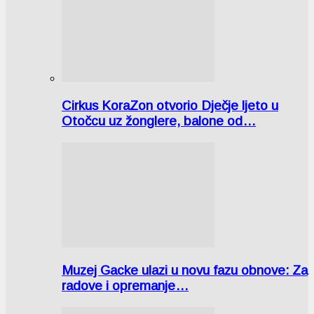
Cirkus KoraZon otvorio Dječje ljeto u
Otočcu uz žonglere, balone od…
Muzej Gacke ulazi u novu fazu obnove: Za
radove i opremanje…