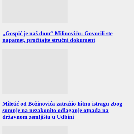
„Gospić je naš dom“ Milinoviću: Govorili ste
napamet, pročitajte stručni dokument
Miletić od Božinovića zatražio hitnu istragu zbog
sumnje na nezakonito odlaganje otpada na
državnom zemljištu u Udbini