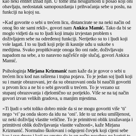
kao neki entitet iznad njih. U tome ima nesigurnosti u posao koji oni
obavljaju, nedostatak samopouzdanja i prihvaćanja sebe u poslu, na
funkciji na kojoj su.
»Kad govorite o sebi u trećem licu, distancirate se na neki način od
onog što ste sami rekli«, govori nam
Ankica Mamić.
Tako da bi se
moglo vidjeti da su to ljudi koji imaju izvjestan problem s
doživljajem sebe na određenoj funkciji. Nerijetko su to i ljudi koji
vole lagati. I to su ljudi koji prije ili kasnije uđu u sukobe s
medijima. Svako propitkivanje onoga što oni rade, doživljavaju
napadom na sebe, a to naravno najčešće nije slučaj, govori Ankica
Mamić.
Psihologinja
Mirjana Krizmanić
nam kaže da je govor o sebi u
trećem licu kod nas raširena i trajna pojava. To je jedan soj ljudi koji
su i manje obrazovani, jer da su obrazovani onda bi naučili govoriti
u prvom licu a ne bi o sebi govorili u trećem. To je vezano uz
stupanj obrazovanja i djelomično uz porijeklo. Više se na taj način
govori izvan velikih gradova, u manjim mjestima.
»Ti ljudi o sebi toliko dobro misle da si ne mogu govoriti više ‘ti’
nego ‘vi’ pa onda skoro da idu na ‘oni’. Ide to uz neku umišljenost,
uz neki doživljaj vlastite veličine. To je primitivni oblik izražavanja i
primitivni oblik doživljavanja vlastite važnosti«, kaže Mirjana
Krizmanić. Normalno školovani i odgojeni čovjek koji cijeni sebe
kao i sve druge i koji ne smatra da je on nešto posebno ne koristi te