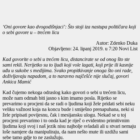
‘Oni govore kao dvogodišnjaci’: Što stoji iza nastupa političara koji
o sebi govore u – trećem licu
Autor: Zdenko Duka
Objavljeno: 24. lipanj 2019. u 7:20 Novi List
Kad govorite o sebi u trećem licu, distancirate se od onog što ste
sami rekli. Nerijetko su to ljudi koji vole lagati, koji prije ili kasnije
uđu u sukobe s medijima. Svako propitkivanje onoga što oni rade,
doživljavaju napadom, a to naravno najčešće nije slučaj, govori
Ankica Mamić
Kad čujemo nekoga odraslog kako govori o sebi u trećem licu,
može nam odmah biti jasno s kim imamo posla. Rijetko se
prevarimo u procjeni da se radi o ljudima koji žele pridati sebi neku
veliku važnost koja na koncu bude i smiješno prenapuhana, neki si
žele pripisati povijesnu, čak i mesijansku ulogu. Nekad se u toj
procjeni prevarimo i to onda kad je riječ o evidentno primitivnim
ljudima koji svoj i naš jezik nisu najbolje svladali ali u stvari nemaju
loše namjere da manipuliraju, da nam nešto mute ili uzdižu sami
sebe tamo gdje to ne zaslužuju.