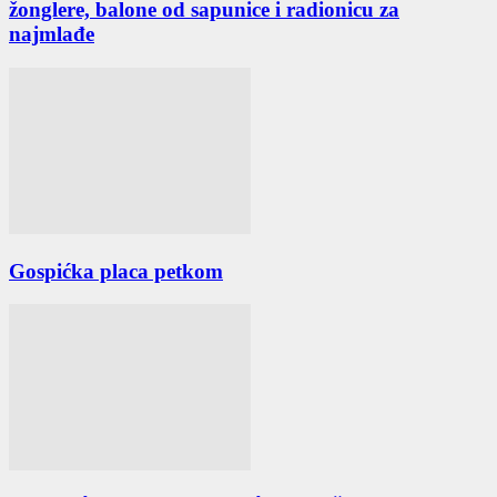
žonglere, balone od sapunice i radionicu za
najmlađe
Gospićka placa petkom