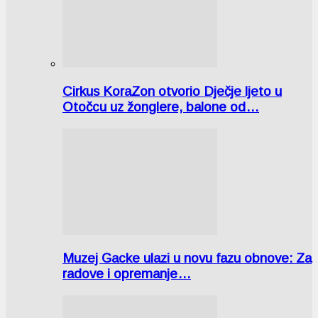
Cirkus KoraZon otvorio Dječje ljeto u
Otočcu uz žonglere, balone od…
Muzej Gacke ulazi u novu fazu obnove: Za
radove i opremanje…