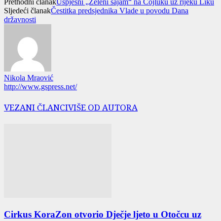
Prethodni članak
Uspješni „Zeleni sajam“ na Ćojluku uz rijeku Liku
Sljedeći članak
Čestitka predsjednika Vlade u povodu Dana
državnosti
Nikola Mraović
http://www.gspress.net/
VEZANI ČLANCI
VIŠE OD AUTORA
Cirkus KoraZon otvorio Dječje ljeto u Otočcu uz