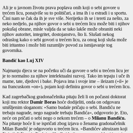
Ali je u javnom životu prava poplava onih koji o sebi govore u
trećem licu, ponajviše su to političari, a ima ih i u estradi i u sportu.
Čini nam se čak da ih je sve više. Nerijetko ih se i tereti za nešto, za
neko nedjelo, pa njihov govor o sebi u trećem licu može biti i njihov
pokušaj obrane, misle valjda da se tako lakše može obraniti neki
njihov autoritet, integritet, dostojanstvo, što li. Slušati nekog
odraslog kako o sebi govori u trećem licu, za onog koji sluša može
biti iritantno i može biti razumljiv povod za ismijavanje tog
govornika.
Bandić kao Luj XIV
Najmanju djecu se na početku uči da govore o sebi u trećem licu jer
je to normalno za njihov intelektualni razvoj. Tako im tepaju i uče ih
mame, tate, djedovi i bake. Pojava ima i svoje ime – ileizam (»il« je
na francuskom »on«), pojam koji definira govor o sebi u trećem licu.
Kad zagrebačkog gradonačelnika pitaju želi li on počasni doktorat
koji mu rektor
Damir Boras
hoće dodijeliti, onda on odgovara
smišljenim sloganom: »Samo budale pričaju o sebi. Bandiću ne
trebaju nagrade, nego nagrade trebaju Bandića«, odgovorio je. Eto,
neće on pričati o sebi nego o nekom trećem – o
Milanu Bandiću.
Na pitanje hoće li se ispričati zbog izjava o ženama gradonačelnik
Milan Bandić je odgovorio u trećem licu. »Bandićev altruizam koji