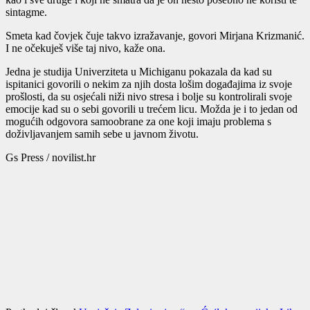
sintagme.
Smeta kad čovjek čuje takvo izražavanje, govori Mirjana Krizmanić.
I ne očekuješ više taj nivo, kaže ona.
Jedna je studija Univerziteta u Michiganu pokazala da kad su
ispitanici govorili o nekim za njih dosta lošim događajima iz svoje
prošlosti, da su osjećali niži nivo stresa i bolje su kontrolirali svoje
emocije kad su o sebi govorili u trećem licu. Možda je i to jedan od
mogućih odgovora samoobrane za one koji imaju problema s
doživljavanjem samih sebe u javnom životu.
Gs Press / novilist.hr