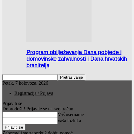
Program obilježavanja Dana pobjede i
domovinske zahvalnosti i Dana hrvatskih
branitelja
Petak, 7 kolovoza, 2026
Registracija / Prijava
Prijaviti se
Dobrodošli! Prijavite se na svoj račun
Vaš username
vaša lozinka
Zaboravili ste zaporku? dobiti pomoć