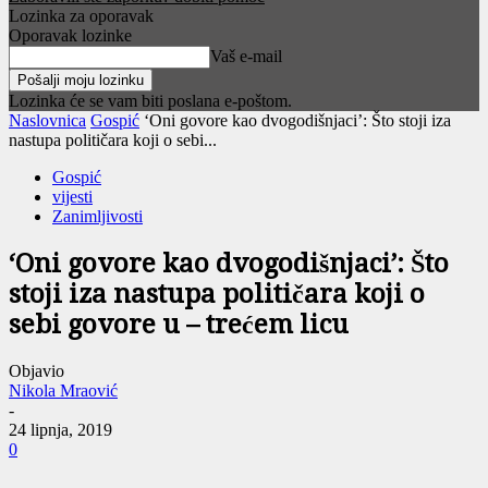
Lozinka za oporavak
Oporavak lozinke
Vaš e-mail
Lozinka će se vam biti poslana e-poštom.
Naslovnica
Gospić
‘Oni govore kao dvogodišnjaci’: Što stoji iza
nastupa političara koji o sebi...
Gospić
vijesti
Zanimljivosti
‘Oni govore kao dvogodišnjaci’: Što
stoji iza nastupa političara koji o
sebi govore u – trećem licu
Objavio
Nikola Mraović
-
24 lipnja, 2019
0