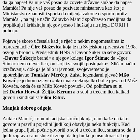
da ga hapse! Pa nije vaš posao da zovete državne službe da hapse
Mamića! Pa nije vaš posao da pozivate ministarstva kao što je
Ministarstvo znanosti i sporta da mijenja zakone o sportu protiv
Mamića«, na taj je način Zdravko Mamić spočitavao medijima da
propitkuju i kritiziraju njegov posao i huškaju na njega DORH i
policiju.
Pojava je skoro učestala kad je riječ o nekim nogometašima iz
reprezentacije
Ćire Blaževića
koja je na Svjetskom prvenstvu 1998.
osvojila broncu. Predsjednik HNS-a Davor Šuker za sebe govori:
»
Davor Šuker
je brand« a njegov kolega
Igor Štimac
da »Igor
Štimac nema devet lica, on stoji iza svojih postupaka«. Sličan način
izražavanja, dok ga je bilo u javnosti, svojevremeno je
upotrebljavao
Tomislav Merčep
. Zaista legendarni pjevač
Mišo
Kovač
je jednom izjavio »ako imate nekoga tko bolje pjeva od Miše
Kovača, onda će se Mišo Kovač povući«. Od političara su tu
još
Darko Horvat, Željko Kerum
a o sebi u trećem licu katkad
govori i sindikalist
Vilim Ribić.
Manjak dobrog odgoja
Ankica Mamić, komunikacijska stručnjakinja, nam kaže da tako
govore u pravilu pojedini ljudi koji obavljaju neku funkciju. Kad
jedna grupa ljudi počne govoriti o sebi u trećem licu, smatra se da ti
ljudi zapravo sami slute ili znaju da toj funkciji nisu dorasli. To je