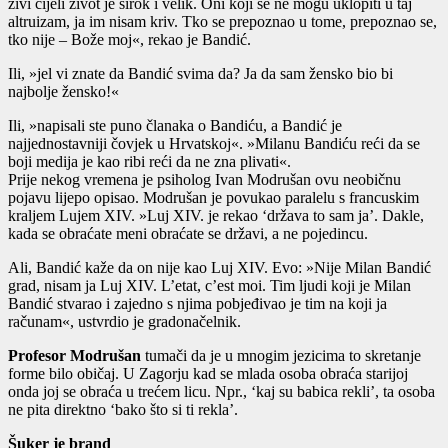
živi cijeli život je širok i velik. Oni koji se ne mogu uklopiti u taj
altruizam, ja im nisam kriv. Tko se prepoznao u tome, prepoznao se,
tko nije – Bože moj«, rekao je Bandić.
Ili, »jel vi znate da Bandić svima da? Ja da sam žensko bio bi
najbolje žensko!«
Ili, »napisali ste puno članaka o Bandiću, a Bandić je
najjednostavniji čovjek u Hrvatskoj«. »Milanu Bandiću reći da se
boji medija je kao ribi reći da ne zna plivati«.
Prije nekog vremena je psiholog Ivan Modrušan ovu neobičnu
pojavu lijepo opisao. Modrušan je povukao paralelu s francuskim
kraljem Lujem XIV. »Luj XIV. je rekao ‘država to sam ja’. Dakle,
kada se obraćate meni obraćate se državi, a ne pojedincu.
Ali, Bandić kaže da on nije kao Luj XIV. Evo: »Nije Milan Bandić
grad, nisam ja Luj XIV. L’etat, c’est moi. Tim ljudi koji je Milan
Bandić stvarao i zajedno s njima pobjeđivao je tim na koji ja
računam«, ustvrdio je gradonačelnik.
Profesor Modrušan
tumači da je u mnogim jezicima to skretanje
forme bilo običaj. U Zagorju kad se mlada osoba obraća starijoj
onda joj se obraća u trećem licu. Npr., ‘kaj su babica rekli’, ta osoba
ne pita direktno ‘bako što si ti rekla’.
Šuker je brand