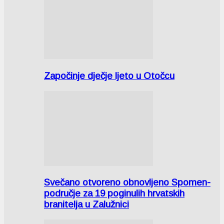
Započinje dječje ljeto u Otočcu
Svečano otvoreno obnovljeno Spomen-
područje za 19 poginulih hrvatskih
branitelja u Zalužnici