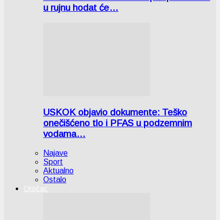
u rujnu hodat će…
USKOK objavio dokumente: Teško
onečišćeno tlo i PFAS u podzemnim
vodama…
Najave
Sport
Aktualno
Ostalo
Otočac