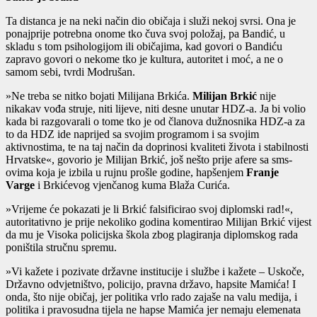
Ta distanca je na neki način dio običaja i služi nekoj svrsi. Ona je
ponajprije potrebna onome tko čuva svoj položaj, pa Bandić, u
skladu s tom psihologijom ili običajima, kad govori o Bandiću
zapravo govori o nekome tko je kultura, autoritet i moć, a ne o
samom sebi, tvrdi Modrušan.
»Ne treba se nitko bojati Milijana Brkića.
Milijan Brkić
nije
nikakav vođa struje, niti lijeve, niti desne unutar HDZ-a. Ja bi volio
kada bi razgovarali o tome tko je od članova dužnosnika HDZ-a za
to da HDZ ide naprijed sa svojim programom i sa svojim
aktivnostima, te na taj način da doprinosi kvaliteti života i stabilnosti
Hrvatske«, govorio je Milijan Brkić, još nešto prije afere sa sms-
ovima koja je izbila u rujnu prošle godine, hapšenjem
Franje
Varge
i Brkićevog vjenčanog kuma Blaža Curića.
»Vrijeme će pokazati je li Brkić falsificirao svoj diplomski rad!«,
autoritativno je prije nekoliko godina komentirao Milijan Brkić vijest
da mu je Visoka policijska škola zbog plagiranja diplomskog rada
poništila stručnu spremu.
»Vi kažete i pozivate državne institucije i službe i kažete – Uskoče,
Državno odvjetništvo, policijo, pravna državo, hapsite Mamića! I
onda, što nije običaj, jer politika vrlo rado zajaše na valu medija, i
politika i pravosudna tijela ne hapse Mamića jer nemaju elemenata