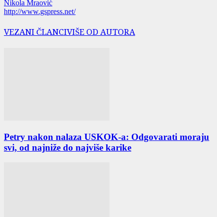
Nikola Mraović
http://www.gspress.net/
VEZANI ČLANCI
VIŠE OD AUTORA
Petry nakon nalaza USKOK-a: Odgovarati moraju
svi, od najniže do najviše karike