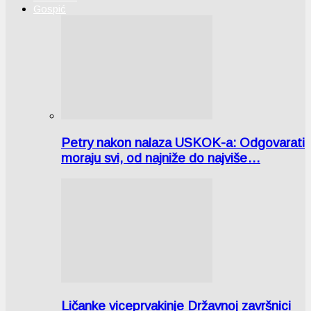
Gospić
Petry nakon nalaza USKOK-a: Odgovarati
moraju svi, od najniže do najviše…
Ličanke viceprvakinje Državnoj završnici