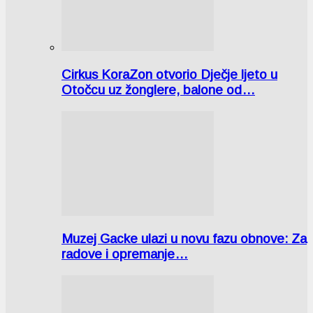
Cirkus KoraZon otvorio Dječje ljeto u
Otočcu uz žonglere, balone od…
Muzej Gacke ulazi u novu fazu obnove: Za
radove i opremanje…