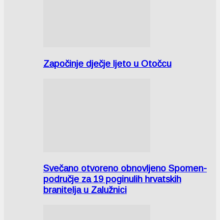
Započinje dječje ljeto u Otočcu
Svečano otvoreno obnovljeno Spomen-
područje za 19 poginulih hrvatskih
branitelja u Zalužnici