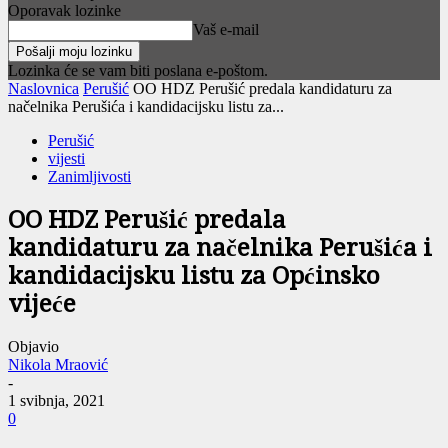
Oporavak lozinke
Vaš e-mail
Lozinka će se vam biti poslana e-poštom.
Naslovnica
Perušić
OO HDZ Perušić predala kandidaturu za
načelnika Perušića i kandidacijsku listu za...
Perušić
vijesti
Zanimljivosti
OO HDZ Perušić predala
kandidaturu za načelnika Perušića i
kandidacijsku listu za Općinsko
vijeće
Objavio
Nikola Mraović
-
1 svibnja, 2021
0