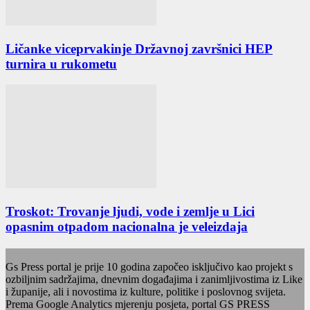
Ličanke viceprvakinje Državnoj završnici HEP
turnira u rukometu
Troskot: Trovanje ljudi, vode i zemlje u Lici
opasnim otpadom nacionalna je veleizdaja
Gs Press portal je prije 10 godina započeo isključivo kao projekt s
ozbiljnim sadržajima, dnevnim događajima i zanimljivostima iz Like
i županije, ali i novostima iz kulture, politike i poslovnog svijeta.
Prema Google Analytics mjerenju posjeta, portal GS PRESS