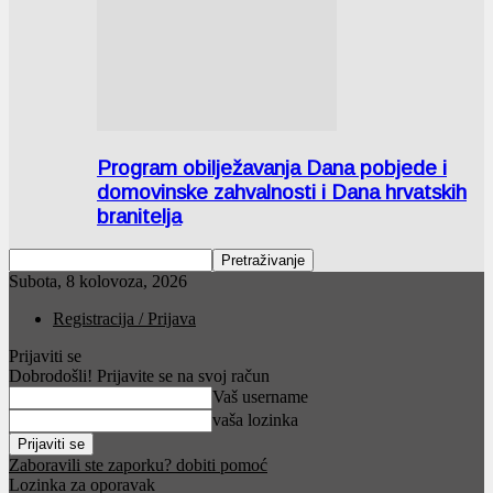
Program obilježavanja Dana pobjede i
domovinske zahvalnosti i Dana hrvatskih
branitelja
Subota, 8 kolovoza, 2026
Registracija / Prijava
Prijaviti se
Dobrodošli! Prijavite se na svoj račun
Vaš username
vaša lozinka
Zaboravili ste zaporku? dobiti pomoć
Lozinka za oporavak