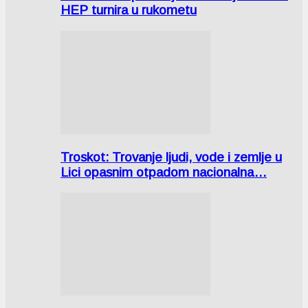
HEP turnira u rukometu
Troskot: Trovanje ljudi, vode i zemlje u
Lici opasnim otpadom nacionalna…