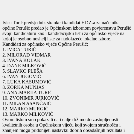
Ivica Turić predsjednik stranke i kandidat HDZ-a za načelnika
općine Perušić predao je Općinskom izbornom povjerenstvu Perušić
svoju kandidaturu kao i kandidacijsku listu za općinsko vijeće na
kojoj je osobno nositelj liste za nadolazeće lokalne izbore.
Kandidati za općinsko vijeće Općine Perušić:
1. IVICA TURIĆ
2. MILORAD VIDMAR
3. IVANA KOLAK
4. DANE MILKOVIĆ
5. SLAVKO PLEŠA
6. IVAN JUGOVIĆ
7. LUKA KASUMOVIĆ
8. ZORKA MUNJAS
9. ANA-MARIJA TURIĆ
10. ZVONIMIR JURKOVIĆ
11. MILAN ASANČAIĆ
12. MARKO MURGIĆ
13. MARKO MILKOVIĆ
Ovom listom smo pokazali da i dalje držimo do zastupljenosti
kvalitetnih osoba u Općinskom vijeću koji svojom stručnošću i
znanjem mogu pridonijeti nastavku dobrih dosadašnjih rezultata i